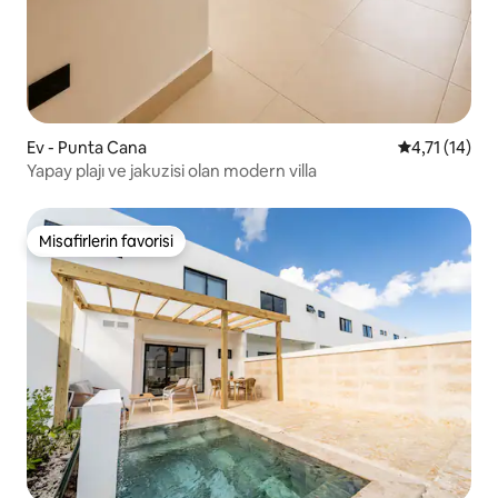
Ev - Punta Cana
5 üzerinden 
4,71 (14)
Yapay plajı ve jakuzisi olan modern villa
Misafirlerin favorisi
Misafirlerin favorisi