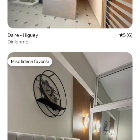
Daire - Higuey
5 üzerind
5 (6)
Dinlenme
Misafirlerin favorisi
Misafirlerin favorisi