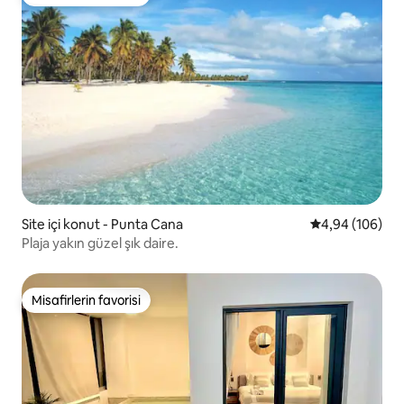
Misafirlerin favorisi
Site içi konut - Punta Cana
5 üzerinden or
4,94 (106)
Plaja yakın güzel şık daire.
Misafirlerin favorisi
Misafirlerin favorisi