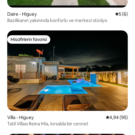
Daire - Higuey
5 üzerind
5 (6)
Bazilikanın yakınında konforlu ve merkezi stüdyo
Misafirlerin favorisi
Misafirlerin favorisi
Villa - Higuey
5 üzerinden o
4,94 (95)
Tatil Villası Reina Mía, kırsalda bir cennet