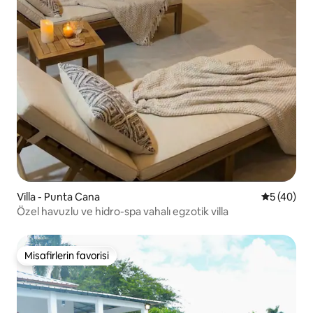
Villa - Punta Cana
5 üzerinde
5 (40)
Özel havuzlu ve hidro-spa vahalı egzotik villa
Misafirlerin favorisi
Misafirlerin favorisi