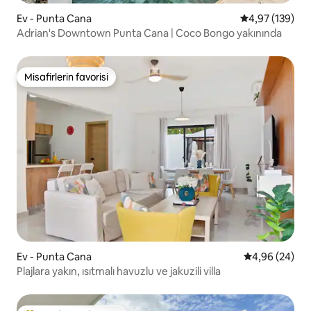
Ev - Punta Cana
5 üzerinden or
4,97 (139)
Adrian's Downtown Punta Cana | Coco Bongo yakınında
Misafirlerin favorisi
Misafirlerin favorisi
Ev - Punta Cana
5 üzerinden o
4,96 (24)
Plajlara yakın, ısıtmalı havuzlu ve jakuzili villa