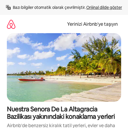
İçeriğe
Bazı bilgiler otomatik olarak çevrilmiştir. 
Orijinal dilde göster
atla
Yerinizi Airbnb'ye taşıyın
Nuestra Senora De La Altagracia
Bazilikası yakınındaki konaklama yerleri
Airbnb'de benzersiz kiralık tatil yerleri, evler ve daha