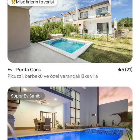
Misafirlerin favorisi
Misafirlerin favorilerinden en beğenilenler arasında
Ev - Punta Cana
5 üzerind
5 (21)
Picuzzi, barbekü ve özel verandalı lüks villa
Süper Ev Sahibi
Süper Ev Sahibi