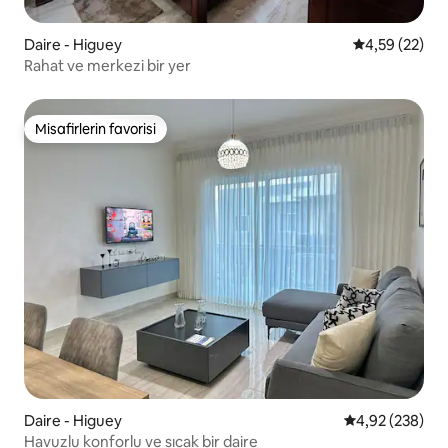
Daire - Higuey
5 üzerinden o
4,59 (22)
Rahat ve merkezi bir yer
Misafirlerin favorisi
Misafirlerin favorisi
Daire - Higuey
5 üzerinden or
4,92 (238)
Havuzlu konforlu ve sıcak bir daire