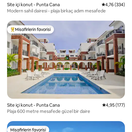
Site içi konut - Punta Cana
5 üzerinden or
4,76 (334)
Modern sahil dairesi - plaja birkaç adım mesafede
Misafirlerin favorisi
Misafirlerin favorilerinden en beğenilenler arasında
Site içi konut - Punta Cana
5 üzerinden o
4,95 (177)
Plaja 600 metre mesafede güzel bir daire
Misafirlerin favorisi