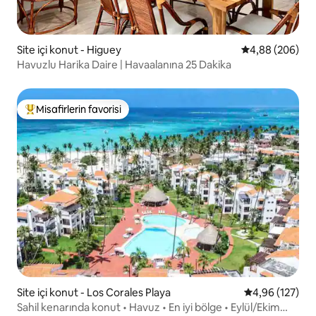
Site içi konut - Higuey
5 üzerinden or
4,88 (206)
Havuzlu Harika Daire | Havaalanına 25 Dakika
Misafirlerin favorisi
Misafirlerin favorilerinden en beğenilenler arasında
Site içi konut - Los Corales Playa
5 üzerinden or
4,96 (127)
Sahil kenarında konut • Havuz • En iyi bölge • Eylül/Ekim