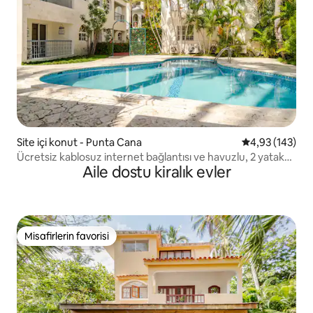
Site içi konut - Punta Cana
5 üzerinden or
4,93 (143)
Ücretsiz kablosuz internet bağlantısı ve havuzlu, 2 yatak
Aile dostu kiralık evler
odalı şirin konut.
Misafirlerin favorisi
Misafirlerin favorisi