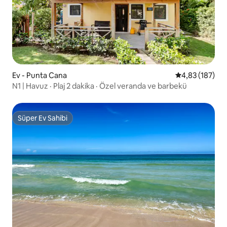
Ev - Punta Cana
5 üzerinden or
4,83 (187)
N1 | Havuz · Plaj 2 dakika · Özel veranda ve barbekü
Süper Ev Sahibi
Süper Ev Sahibi