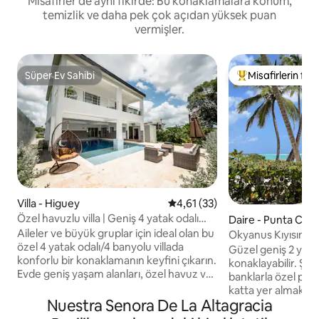
Misafirler de aynı fikirde: Bu konaklamalara konum,
temizlik ve daha pek çok açıdan yüksek puan
vermişler.
Süper Ev Sahibi
Misafirlerin favo
Süper Ev Sahibi
Misafirlerin favor
Villa - Higuey
5 üzerinden ortalama 4,61 pua
4,61 (33)
Özel havuzlu villa | Geniş 4 yatak odalı
Daire - Punta Can
inziva
Aileler ve büyük gruplar için ideal olan bu
Okyanus Kıyısında 
özel 4 yatak odalı/4 banyolu villada
Güzel geniş 2 yatak
konforlu bir konaklamanın keyfini çıkarın.
konaklayabilir. Şe
Evde geniş yaşam alanları, özel havuz ve
banklarla özel plaj
ek konfor için tam yedek jeneratör
katta yer almaktad
bulunmaktadır. Higüey yakınlarında
Nuestra Senora De La Altagracia
yatak odasının ok
sessiz bir bölgede bulunan bu villa, kısa
terasları vardır: k