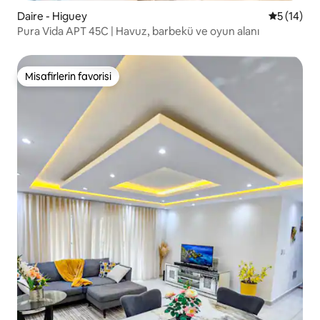
Daire - Higuey
5 üzerind
5 (14)
Pura Vida APT 45C | Havuz, barbekü ve oyun alanı
Misafirlerin favorisi
Misafirlerin favorisi