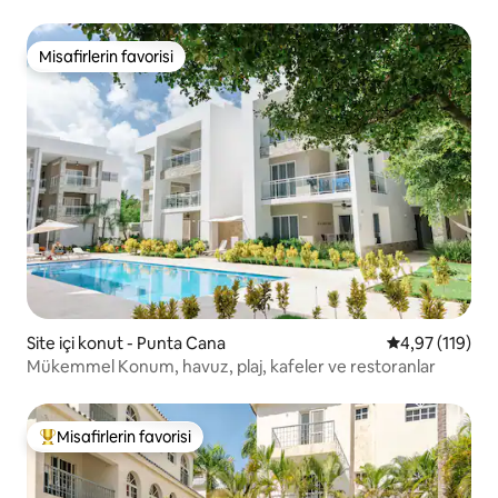
teklifi
Misafirlerin favorisi
Misafirlerin favorisi
Site içi konut - Punta Cana
5 üzerinden o
4,97 (119)
Mükemmel Konum, havuz, plaj, kafeler ve restoranlar
Misafirlerin favorisi
Misafirlerin favorilerinden en beğenilenler arasında