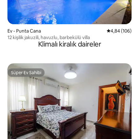
Ev - Punta Cana
5 üzerinden or
4,84 (106)
12 kişilik jakuzili, havuzlu, barbekülü villa
Klimalı kiralık daireler
Süper Ev Sahibi
Süper Ev Sahibi