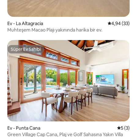
Ev - La Altagracia
5 üzerinden o
4,94 (33)
Muhteşem Macao Plajı yakınında harika bir ev.
Süper Ev Sahibi
Süper Ev Sahibi
Ev - Punta Cana
5 üzerin
5 (3)
Green Village Cap Cana, Plaj ve Golf Sahasına Yakın Villa