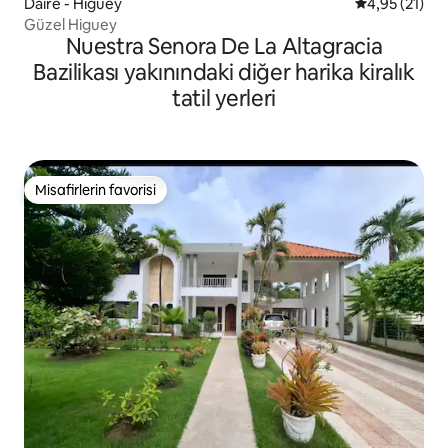
Daire - Higuey
5 üzerinden 
4,95 (21)
Güzel Higuey
Nuestra Senora De La Altagracia
Bazilikası yakınındaki diğer harika kiralık
tatil yerleri
Misafirlerin favorisi
Misafirlerin favorisi