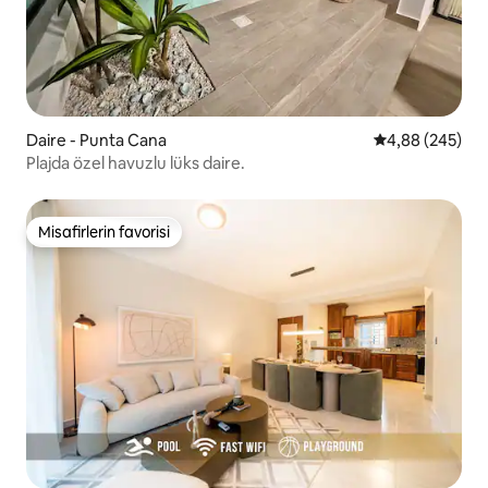
Daire - Punta Cana
5 üzerinden or
4,88 (245)
Plajda özel havuzlu lüks daire.
Misafirlerin favorisi
Misafirlerin favorisi