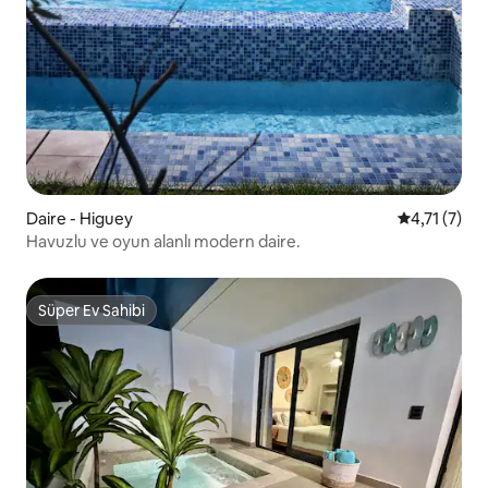
Daire - Higuey
5 üzerinden
4,71 (7)
Havuzlu ve oyun alanlı modern daire.
Süper Ev Sahibi
Süper Ev Sahibi