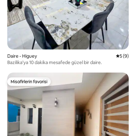
Daire - Higuey
5 üzerind
5 (9)
Bazilika'ya 10 dakika mesafede güzel bir daire.
Misafirlerin favorisi
Misafirlerin favorisi