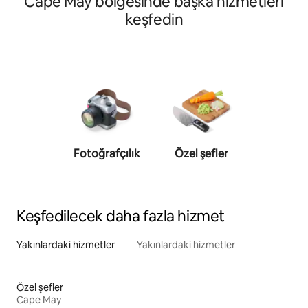
Cape May bölgesinde başka hizmetleri
keşfedin
Fotoğrafçılık
Özel şefler
Kişise
antrenö
Keşfedilecek daha fazla hizmet
Yakınlardaki hizmetler
Yakınlardaki hizmetler
Özel şefler
Cape May