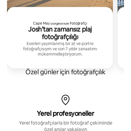
Cape May bölgesinde Fotoğrafçı
Josh’tan zamansız plaj
fotoğrafçılığı
Eserleri yayımlanmış bir at ve portre
fotoğrafçısıyım ve son 7 yıldır zanaatımı
İç
mükemmelleştiriyorum.
Ol
Re
63
Özel günler için fotoğrafçılık
Yerel profesyoneller
Yerel fotoğrafçılarla bir fotoğraf çekiminde
özel anılar yakalayın