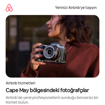
İçeriğe
atla
Yerinizi Airbnb'ye taşıyın
Airbnb hizmetleri
Cape May bölgesindeki fotoğrafçılar
Airbnb'de yerel profesyonellerin sunduğu benzersiz bir
hizmet bulun.