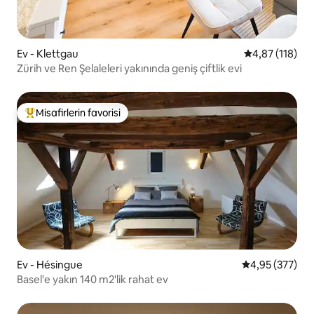
Ev - Klettgau
5 üzerinden o
4,87 (118)
Zürih ve Ren Şelaleleri yakınında geniş çiftlik evi
Misafirlerin favorisi
Misafirlerin favorilerinden en beğenilenler arasında
Ev - Hésingue
5 üzerinden or
4,95 (377)
Basel'e yakın 140 m2'lik rahat ev