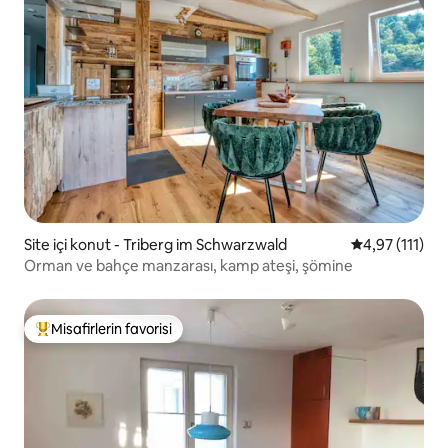
Site içi konut - Triberg im Schwarzwald
5 üzerinden o
4,97 (111)
Orman ve bahçe manzarası, kamp ateşi, şömine
Misafirlerin favorisi
Misafirlerin favorilerinden en beğenilenler arasında