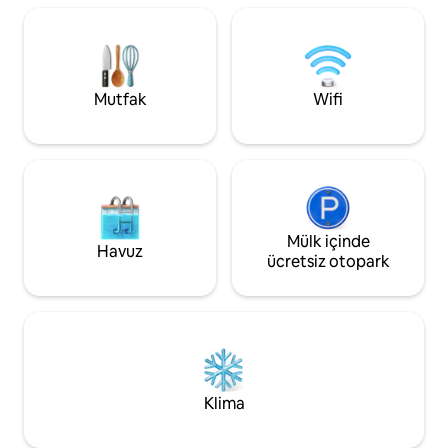
bireyselliğe ve şık ortamlara değer veren
yenilenmiş olan bu 
arkadaş grupları veya aileler için çekici
dağlara bakmaktadı
kılar. Bu daire, detaylara çok dikkat
Blasien, Bernau ve
edilerek kapsamlı bir şekilde yenilenmiş
Mevsimlik bilgileri
ve şık bir şekilde döşenmiş. Ayrıca
sitemizde bulabilirs
Mutfak
Wifi
arabasız da rahat bir şekilde gelebilirsiniz:
Hinterzarten tren istasyonu sadece
birkaç dakika yürüme mesafesindedir.
Buradan Freiburg im Breisgau ve
Stuttgart'a düzenli tren bağlantıları
bulunmaktadır. Oradaki ICE tren
bağlantılarını kullanarak Almanya'nın
herhangi bir yerinden daireye kolayca
Mülk içinde
Havuz
ulaşabilirsiniz. Birçok olanaktan yalnızca
ücretsiz otopark
birkaçı: - Yaklaşık 100 metrekare yeni
yenilenmiş, tamamen iyi hissettiren alan.
- Peri masalı Kara Orman fonuna bakan
özel jakuzili özel teras. - Çatıdaki
şezlonglar - Tam donanımlı (çarşaf,
havlu,...) - Bulaşık makinesi de dahil
olmak üzere yüksek kaliteli elektrikli
Klima
aletlerle tam donanımlı mutfak. - Evde
ücretsiz otopark alanı. - İş veya akış için