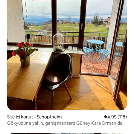
Site içi konut - Schopfheim
5 üzerinden o
4,99 (118)
Gökyüzüne yakın, geniş manzara Güney Kara Orman'da