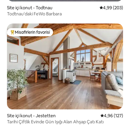
Site içi konut - Todtnau
5 üzerinden or
4,99 (203)
Todtnau'daki FeWo Barbara
Misafirlerin favorisi
Misafirlerin favorilerinden en beğenilenler arasında
Site içi konut - Jestetten
5 üzerinden or
4,96 (127)
Tarihi Çiftlik Evinde Gün Işığı Alan Ahşap Çatı Katı