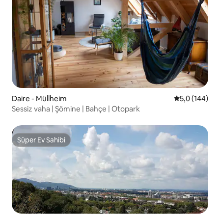
Daire - Müllheim
5 üzerinden o
5,0 (144)
Sessiz vaha | Şömine | Bahçe | Otopark
Süper Ev Sahibi
Süper Ev Sahibi