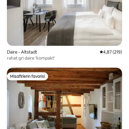
Daire - Altstadt
5 üzerinden or
4,87 (219)
rahat gri daire 'kompakt'
Misafirlerin favorisi
Misafirlerin favorisi