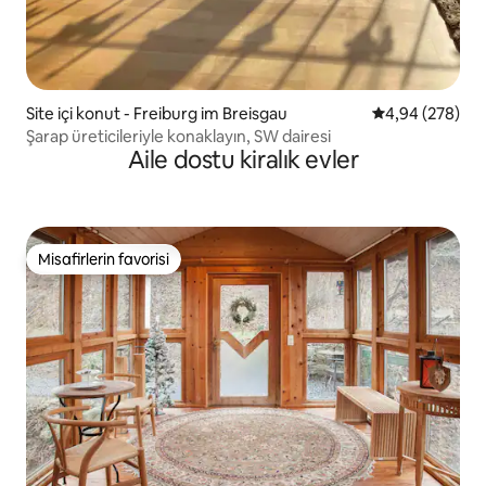
Site içi konut - Freiburg im Breisgau
5 üzerinden or
4,94 (278)
Şarap üreticileriyle konaklayın, SW dairesi
Aile dostu kiralık evler
Misafirlerin favorisi
Misafirlerin favorisi