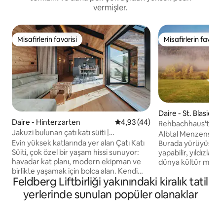
vermişler.
Misafirlerin favorisi
Misafirlerin favoris
Misafirlerin favorisi
Misafirlerin favoris
Daire - St. Blasien
Daire - Hinterzarten
5 üzerinden ortalama 4,93 pua
4,93 (44)
Rehbachhaus'ta aile
Jakuzi bulunan çatı katı süiti |
Albtal Menzenschw
Hinterzarten
Evin yüksek katlarında yer alan Çatı Katı
Burada yürüyüş yapa
Süiti, çok özel bir yaşam hissi sunuyor:
yapabilir, yıldızların
havadar kat planı, modern ekipman ve
dünya kültür mirası
birlikte yaşamak için bolca alan. Kendi
edebilir veya kamp 
Feldberg Liftbirliği yakınındaki kiralık tatil
jakuzisi olan geniş çatı terası buranın
ödüllü Revitalbad'd
kalbidir; güneşlenmek, okumak veya
Rehbachhaus, Feldb
yerlerinde sunulan popüler olanaklar
sadece panoramik manzaralarla nefes
küçük bir köyün k
almak için idealdir. Üç yatak odası ve iki
Orman Tabiat Parkı
banyo, çatı katını özellikle konfora,
çevrili bir konumdad