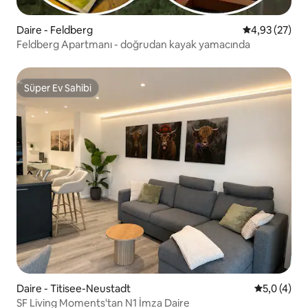
Daire - Feldberg
5 üzerinden o
4,93 (27)
Feldberg Apartmanı - doğrudan kayak yamacında
Süper Ev Sahibi
Süper Ev Sahibi
Daire - Titisee-Neustadt
5 üzerinde
5,0 (4)
SF Living Moments'tan N1 İmza Daire