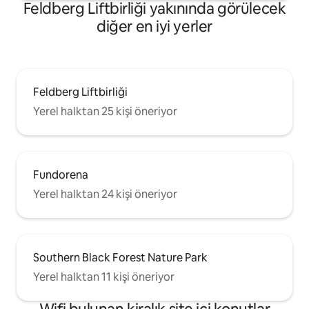
WLAN/Wifi - Toplu taşımaya çok iyi
Feldberg Liftbirliği yakınında görülecek
erişim. ve çok daha fazlası ...
diğer en iyi yerler
Feldberg Liftbirliği
Yerel halktan 25 kişi öneriyor
Fundorena
Yerel halktan 24 kişi öneriyor
Southern Black Forest Nature Park
Yerel halktan 11 kişi öneriyor