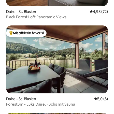
Daire - St. Blasien
5 üzerinden o
4,93 (72)
Black Forest Loft Panoramic Views
Misafirlerin favorisi
Misafirlerin favorilerinden en beğenilenler arasında
Daire - St. Blasien
5 üzerinde
5,0 (5)
Forestum - Lüks Daire, Fuchs mit Sauna