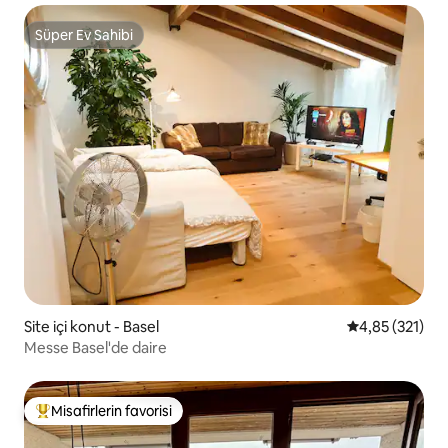
Süper Ev Sahibi
Süper Ev Sahibi
Site içi konut - Basel
5 üzerinden o
4,85 (321)
Messe Basel'de daire
Misafirlerin favorisi
Misafirlerin favorilerinden en beğenilenler arasında