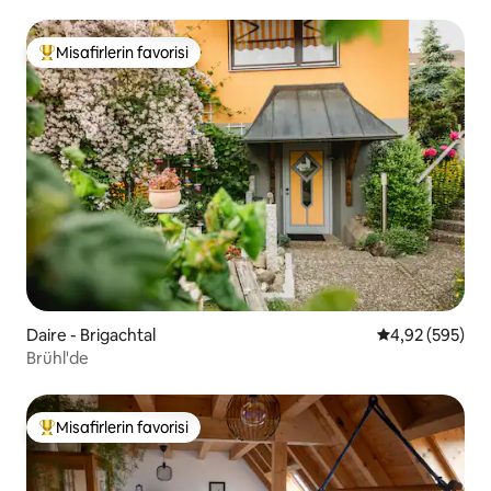
Misafirlerin favorisi
Misafirlerin favorilerinden en beğenilenler arasında
Daire - Brigachtal
5 üzerinden or
4,92 (595)
Brühl'de
Misafirlerin favorisi
Misafirlerin favorilerinden en beğenilenler arasında