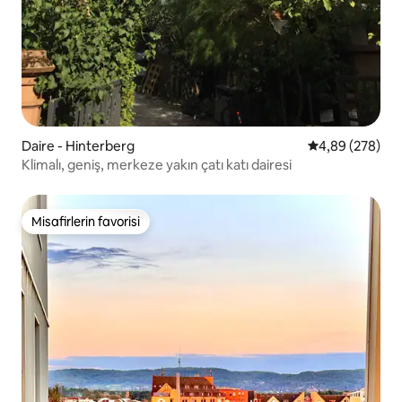
Daire - Hinterberg
5 üzerinden or
4,89 (278)
Klimalı, geniş, merkeze yakın çatı katı dairesi
Misafirlerin favorisi
Misafirlerin favorisi