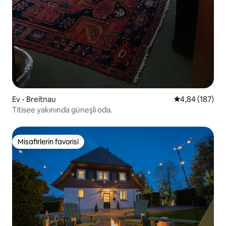
Ev - Breitnau
5 üzerinden or
4,84 (187)
Titisee yakınında güneşli oda.
Misafirlerin favorisi
Misafirlerin favorisi