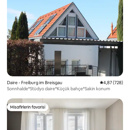
Daire - Freiburg im Breisgau
5 üzerinden or
4,87 (728)
Sonnhalde*Stüdyo daire*Küçük bahçe*Sakin konum
Misafirlerin favorisi
Misafirlerin favorisi