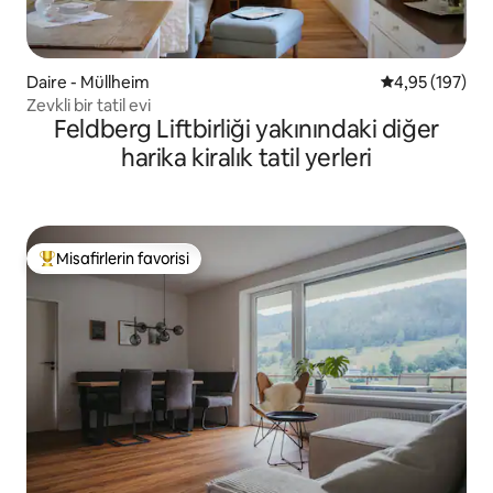
Daire - Müllheim
5 üzerinden or
4,95 (197)
Zevkli bir tatil evi
Feldberg Liftbirliği yakınındaki diğer
harika kiralık tatil yerleri
Misafirlerin favorisi
Misafirlerin favorilerinden en beğenilenler arasında