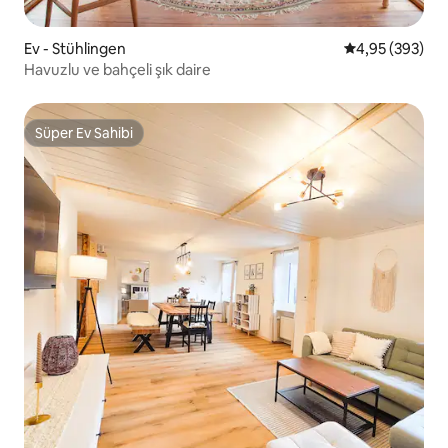
Ev - Stühlingen
5 üzerinden or
4,95 (393)
Havuzlu ve bahçeli şık daire
Süper Ev Sahibi
Süper Ev Sahibi