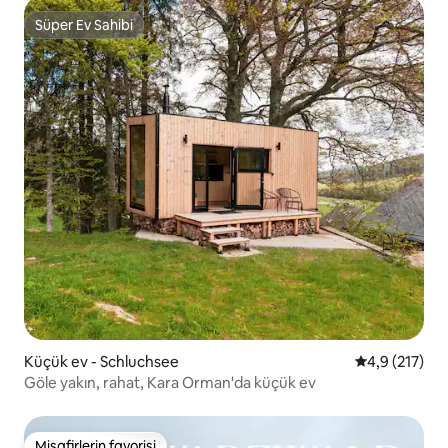
Süper Ev Sahibi
Süper Ev Sahibi
Küçük ev - Schluchsee
5 üzerinden 
4,9 (217)
Göle yakın, rahat, Kara Orman'da küçük ev
Misafirlerin favorisi