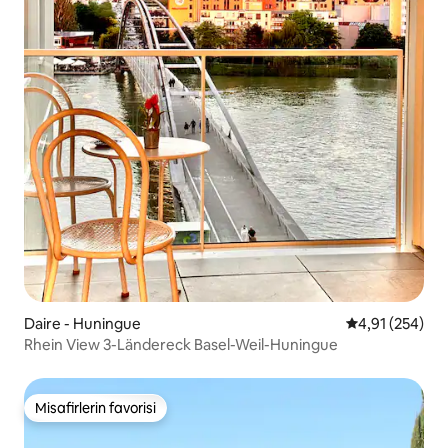
Daire - Huningue
5 üzerinden or
4,91 (254)
Rhein View 3-Ländereck Basel-Weil-Huningue
Misafirlerin favorisi
Misafirlerin favorisi