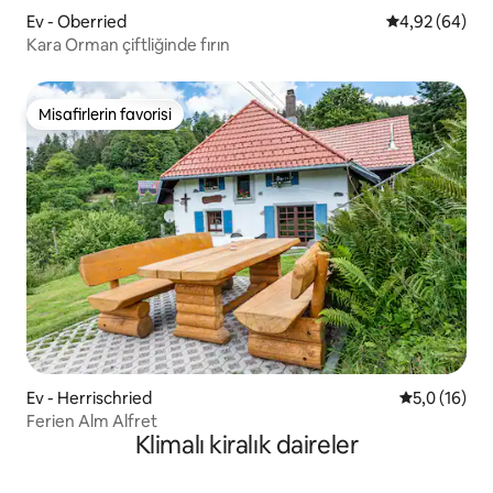
Ev - Oberried
5 üzerinden o
4,92 (64)
Kara Orman çiftliğinde fırın
Misafirlerin favorisi
Misafirlerin favorisi
Ev - Herrischried
5 üzerinden
5,0 (16)
Ferien Alm Alfret
Klimalı kiralık daireler