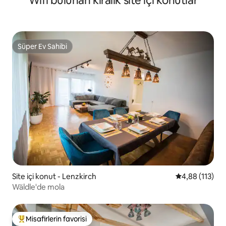
Wifi bulunan kiralık site içi konutlar
Süper Ev Sahibi
Süper Ev Sahibi
Site içi konut - Lenzkirch
5 üzerinden o
4,88 (113)
Wäldle'de mola
Misafirlerin favorisi
Misafirlerin favorilerinden en beğenilenler arasında