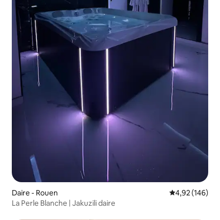
Daire - Rouen
5 üzerinden or
4,92 (146)
La Perle Blanche | Jakuzili daire