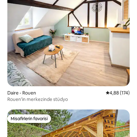
Daire - Rouen
5 üzerinden or
4,88 (174)
Rouen'in merkezinde stüdyo
Misafirlerin favorisi
Misafirlerin favorisi