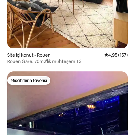
Site içi konut - Rouen
5 üzerinden o
4,95 (157)
Rouen Gare. 70m2'lik muhteşem T3
Misafirlerin favorisi
Misafirlerin favorisi