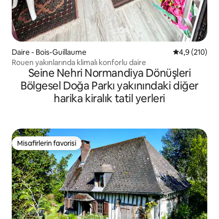
Daire - Bois-Guillaume
5 üzerinden o
4,9 (210)
Rouen yakınlarında klimalı konforlu daire
Seine Nehri Normandiya Dönüşleri
Bölgesel Doğa Parkı yakınındaki diğer
harika kiralık tatil yerleri
Misafirlerin favorisi
Misafirlerin favorisi