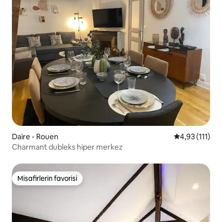
Daire - Rouen
5 üzerinden o
4,93 (111)
Charmant dubleks hiper merkez
Misafirlerin favorisi
Misafirlerin favorisi