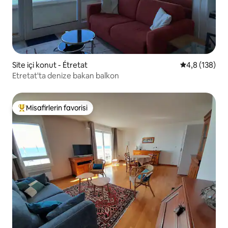
Site içi konut - Étretat
5 üzerinden o
4,8 (138)
Etretat'ta denize bakan balkon
Misafirlerin favorisi
Misafirlerin favorilerinden en beğenilenler arasında