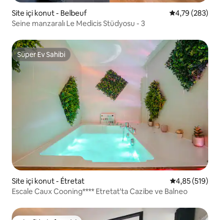
Site içi konut - Belbeuf
5 üzerinden or
4,79 (283)
Seine manzaralı Le Medicis Stüdyosu - 3
Süper Ev Sahibi
Süper Ev Sahibi
Site içi konut - Étretat
5 üzerinden or
4,85 (519)
Escale Caux Cooning**** Etretat'ta Cazibe ve Balneo