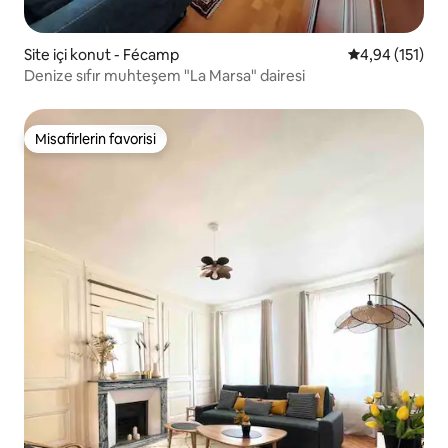
Site içi konut - Fécamp
5 üzerinden o
4,94 (151)
Denize sıfır muhteşem "La Marsa" dairesi
Misafirlerin favorisi
Misafirlerin favorisi