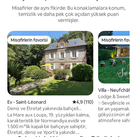
Misafirler de aynı fikirde: Bu konaklamalara konum,
temizlik ve daha pek çok açıdan yüksek puan
vermişler.
Misafirlerin favorisi
Misafirlerin favoris
Misafirlerin favorisi
Misafirlerin favoris
Villa - Neufchâtel
Lodge & Sweety Sp
Ev - Saint-Léonard
5 üzerinden ortalama 4,9 puan
4,9 (110)
Alanı~Sinema~Ma
✨Sevgilinizle veya
Deniz ve Étretat yakınında bahçeli
bir an yaşamak ister mi
Normandiya evi
gökyüzünün altınd
La Mare aux Loups, 19. yüzyıldan kalma,
atmosfere sahip ge
karakteristik bir Normandiya evidir ve
zamansız bir mola 
1.500 m²'lik kapalı bir bahçeye sahiptir;
şımartın, tropik b
Étretat, deniz ve Yport'a yakındır.