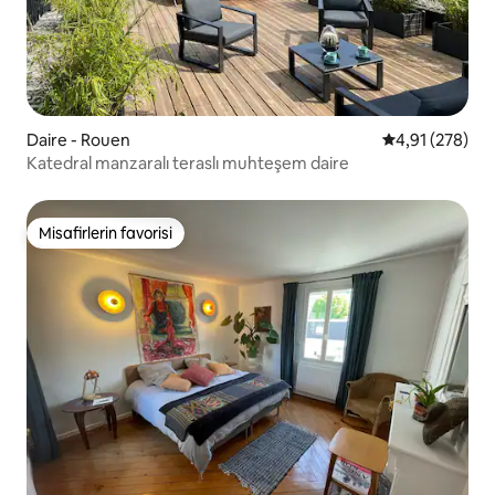
Daire - Rouen
5 üzerinden or
4,91 (278)
Katedral manzaralı teraslı muhteşem daire
Misafirlerin favorisi
Misafirlerin favorisi