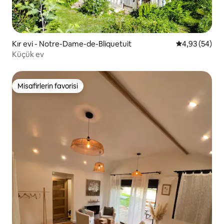
Kır evi - Notre-Dame-de-Bliquetuit
5 üzerinden o
4,93 (54)
Küçük ev
Misafirlerin favorisi
Misafirlerin favorisi