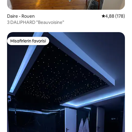
Daire - Rouen
5 üzerinden or
4,88 (178)
3 DALIPHARD "Beauvoisine"
Misafirlerin favorisi
Misafirlerin favorisi