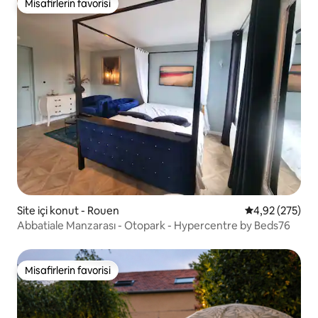
Misafirlerin favorisi
Misafirlerin favorisi
Site içi konut - Rouen
5 üzerinden or
4,92 (275)
Abbatiale Manzarası - Otopark - Hypercentre by Beds76
Misafirlerin favorisi
Misafirlerin favorisi