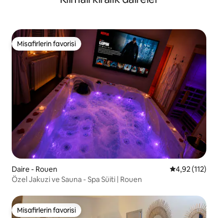
Misafirlerin favorisi
Misafirlerin favorisi
Daire - Rouen
5 üzerinden o
4,92 (112)
Özel Jakuzi ve Sauna - Spa Süiti | Rouen
Misafirlerin favorisi
Misafirlerin favorisi