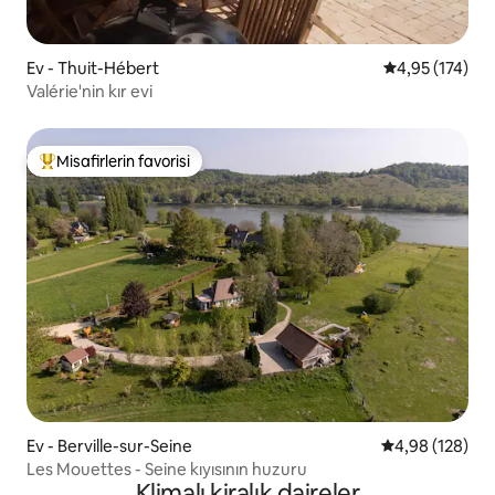
Ev - Thuit-Hébert
5 üzerinden o
4,95 (174)
Valérie'nin kır evi
Misafirlerin favorisi
Misafirlerin favorilerinden en beğenilenler arasında
Ev - Berville-sur-Seine
5 üzerinden or
4,98 (128)
Les Mouettes - Seine kıyısının huzuru
Klimalı kiralık daireler