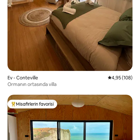
Ev - Conteville
5 üzerinden or
4,95 (108)
Ormanın ortasında villa
Misafirlerin favorisi
Misafirlerin favorilerinden en beğenilenler arasında