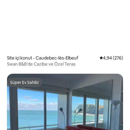
Site içi konut - Caudebec-lès-Elbeuf
5 üzerinden or
4,94 (276)
Swan B&B'de Cazibe ve Özel Teras
Süper Ev Sahibi
Süper Ev Sahibi