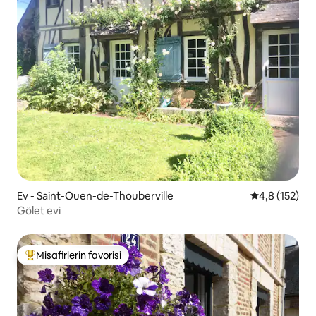
Ev - Saint-Ouen-de-Thouberville
5 üzerinden 
4,8 (152)
Gölet evi
Misafirlerin favorisi
Misafirlerin favorilerinden en beğenilenler arasında