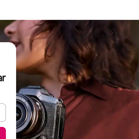
ar
oklarıyla gezinin veya dokunarak ya da kaydırma hareketleriyle keşfedin