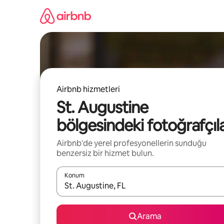
İçeriğe
atla
Airbnb hizmetleri
St. Augustine
bölgesindeki fotoğrafçıl
Airbnb'de yerel profesyonellerin sunduğu
benzersiz bir hizmet bulun.
Konum
Sonuçlar kullanılabilir olduğunda yukarı ve aşağı 
Arama