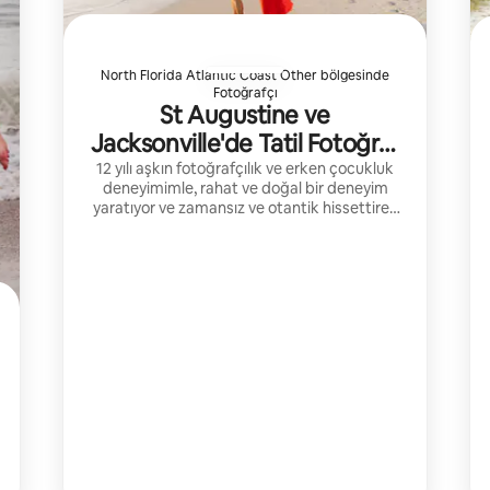
North Florida Atlantic Coast Other bölgesinde
Fotoğrafçı
St Augustine ve
Jacksonville'de Tatil Fotoğraf
Çekimi
12 yılı aşkın fotoğrafçılık ve erken çocukluk
deneyimimle, rahat ve doğal bir deneyim
yaratıyor ve zamansız ve otantik hissettiren
aydınlık, renklere sadık bir tarzla gerçek
duyguları yakalıyorum.