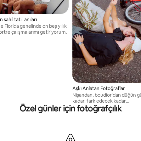
 sahil tatili anıları
 Florida genelinde on beş yıllık
portre çalışmalarımı getiriyorum.
Aşkı Anlatan Fotoğraflar
Nişandan, boudior'dan düğün 
kadar, fark edecek kadar
Özel günler için fotoğrafçılık
yavaşlamazsanız hızla geçip gi
anlar vardır. Fotoğrafçılık sizi o 
götürür.