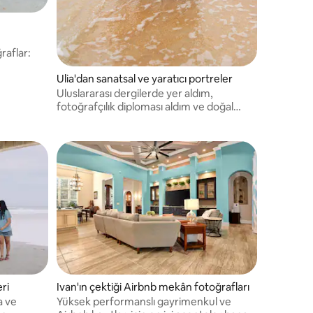
raflar:
Ulia'dan sanatsal ve yaratıcı portreler
Uluslararası dergilerde yer aldım,
fotoğrafçılık diploması aldım ve doğal
gülümsemeleri yakalamaya, özel anları
eğlenceli, stressiz çekimlerle zamansız
anılara dönüştürmeye odaklanıyorum.
eri
Ivan'ın çektiği Airbnb mekân fotoğrafları
a ve
Yüksek performanslı gayrimenkul ve