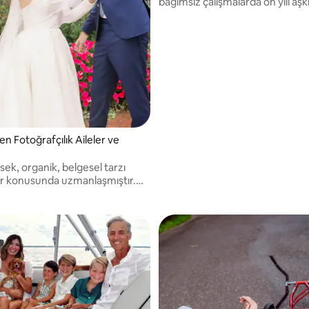
bağımsız çalışmalarda on yılı aşk
deneyimimi katıyorum.
en Fotoğrafçılık Aileler ve
sek, organik, belgesel tarzı
r konusunda uzmanlaşmıştır.
Florida'da yaşayan, 10 yıllık
le tam zamanlı düğün, portre
toğrafçısı.
llenphotography