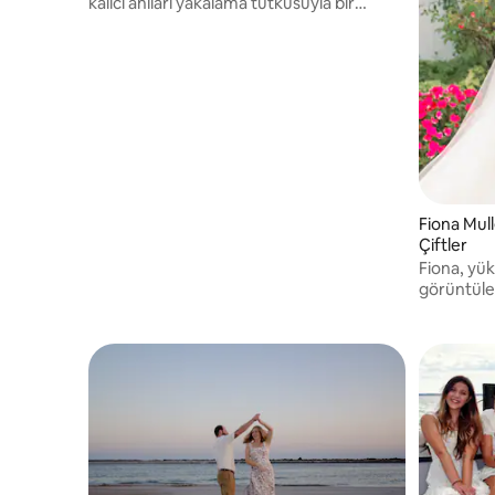
kalıcı anıları yakalama tutkusuyla bir
yaşam tarzı fotoğrafçısıyım. Aileler,
yaşlılar, çiftler ve önemli anlar konusunda
uzmanım.
Fiona Mull
Çiftler
Fiona, yük
görüntüle
Kuzeydoğu 
deneyimiy
ve sörf fo
@fionamu