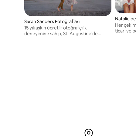
Natalie'den
Sarah Sanders Fotoğrafları
Her çekime
15 yılı aşkın ücretli fotoğrafçılık
ticari ve 
deneyimine sahip, St. Augustine'de
yaşayan bir yaşam tarzı fotoğrafçısıyım.
Çekimlerime müzik ve gülümsemeler
katıyor, her fotoğrafta derinliği ve neşeyi
yakalıyorum!