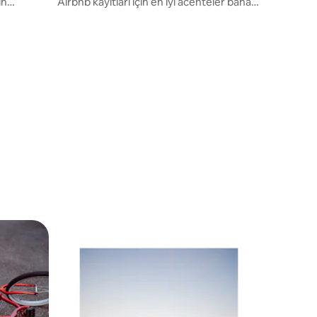
ın
Airbnb kayıtları için en iyi acenteler bana
güveniyor.