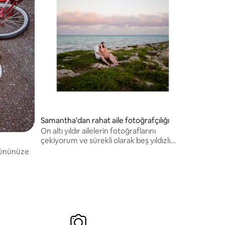
Samantha'dan rahat aile fotoğrafçılığı
On altı yıldır ailelerin fotoğraflarını
çekiyorum ve sürekli olarak beş yıldızlı
Google değerlendirmeleri alıyorum.
gününüze
den küçük
ana geri