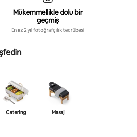
Mükemmellikle dolu bir
geçmiş
En az 2 yıl fotoğrafçılık tecrübesi
şfedin
Catering
Masaj
Makyaj
şeki