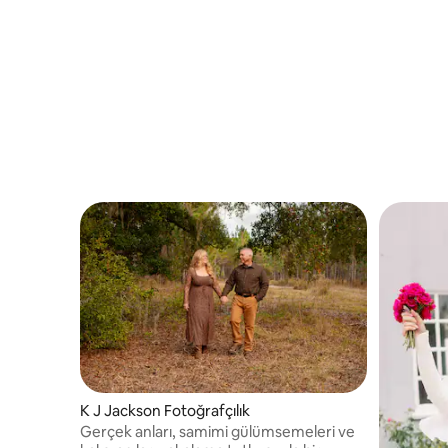
yaratmasıy
K J Jackson Fotoğrafçılık
Gerçek anları, samimi gülümsemeleri ve