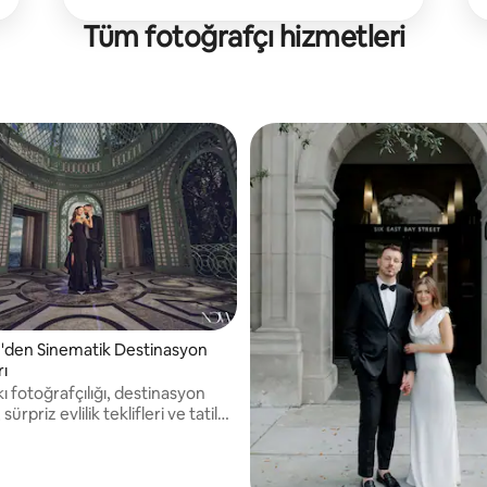
Tüm fotoğrafçı hizmetleri
'den Sinematik Destinasyon
ı
 fotoğrafçılığı, destinasyon
sürpriz evlilik teklifleri ve tatil
i konusunda uzman. Orlando ve
cesur, sanatsal görüntüler ve
 fotoğraf deneyimleri