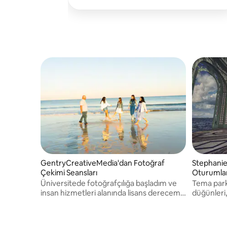
GentryCreativeMedia'dan Fotoğraf
Stephanie
Çekimi Seansları
Oturumlar
Üniversitede fotoğrafçılığa başladım ve
Tema parkı
insan hizmetleri alanında lisans derecem
düğünleri, 
var.
portreler
ötesinde 
unutulmaz