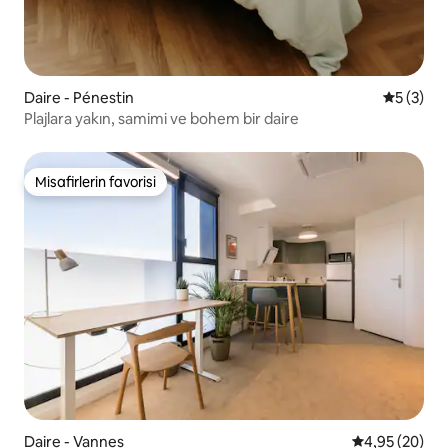
Daire - Pénestin
5 üzerin
5 (3)
Plajlara yakın, samimi ve bohem bir daire
Misafirlerin favorisi
Misafirlerin favorisi
Daire - Vannes
5 üzerinden o
4,95 (20)