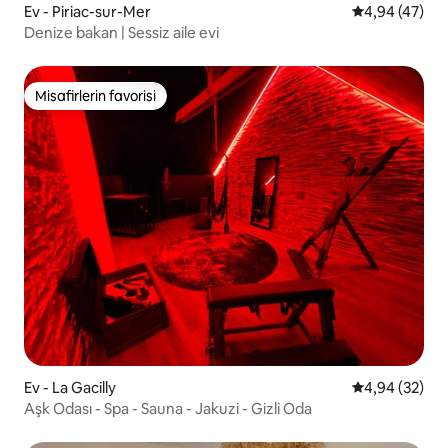
Ev - Piriac-sur-Mer
5 üzerinden o
4,94 (47)
Denize bakan | Sessiz aile evi
Misafirlerin favorisi
Misafirlerin favorisi
Ev - La Gacilly
5 üzerinden o
4,94 (32)
Aşk Odası - Spa - Sauna - Jakuzi - Gizli Oda