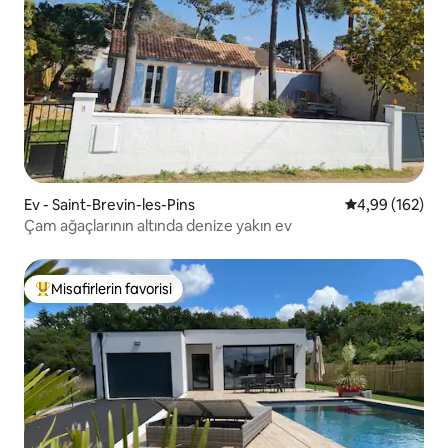
Ev - Saint-Brevin-les-Pins
5 üzerinden or
4,99 (162)
Çam ağaçlarının altında denize yakın ev
Misafirlerin favorisi
Misafirlerin favorilerinden en beğenilenler arasında