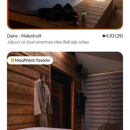
Daire - Malestroit
5 üzerinden o
4,93 (29)
Jakuzi ve özel sineması olan Bali aşk odası
Misafirlerin favorisi
Misafirlerin favorilerinden en beğenilenler arasında