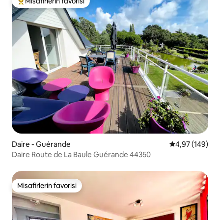
Misafirlerin favorisi
Misafirlerin favorilerinden en beğenilenler arasında
Daire - Guérande
5 üzerinden or
4,97 (149)
Daire Route de La Baule Guérande 44350
Misafirlerin favorisi
Misafirlerin favorisi