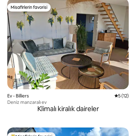
Misafirlerin favorisi
Misafirlerin favorisi
Ev - Billiers
5 üzerind
5 (12)
Deniz manzaralı ev
Klimalı kiralık daireler