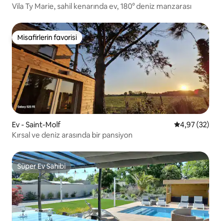
Vila Ty Marie, sahil kenarında ev, 180° deniz manzarası
Misafirlerin favorisi
Misafirlerin favorisi
Ev - Saint-Molf
5 üzerinden o
4,97 (32)
Kırsal ve deniz arasında bir pansiyon
Süper Ev Sahibi
Süper Ev Sahibi