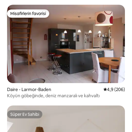
Misafirlerin favorisi
Misafirlerin favorisi
Daire - Larmor-Baden
5 üzerinden o
4,9 (206)
Köyün göbeğinde, deniz manzaralı ve kahvaltı
Süper Ev Sahibi
Süper Ev Sahibi