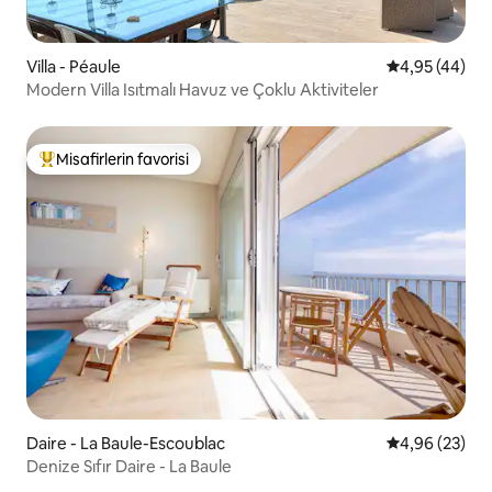
Villa - Péaule
5 üzerinden o
4,95 (44)
Modern Villa Isıtmalı Havuz ve Çoklu Aktiviteler
Misafirlerin favorisi
Misafirlerin favorilerinden en beğenilenler arasında
Daire - La Baule-Escoublac
5 üzerinden o
4,96 (23)
Denize Sıfır Daire - La Baule