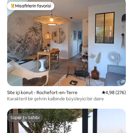
Misafirlerin favorisi
Misafirlerin favorilerinden en beğenilenler arasında
Site içi konut - Rochefort-en-Terre
5 üzerinden or
4,98 (276)
Karakterli bir şehrin kalbinde büyüleyici bir daire
Süper Ev Sahibi
Süper Ev Sahibi