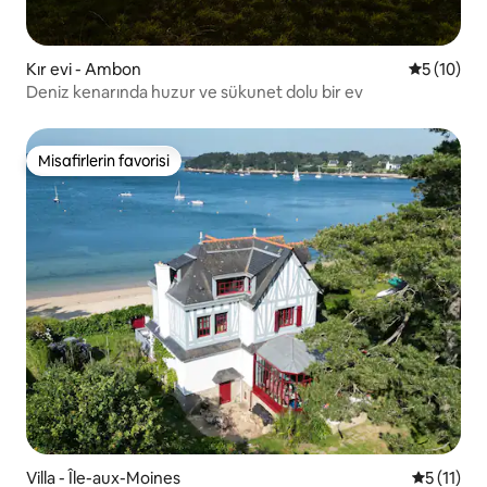
Kır evi - Ambon
5 üzerind
5 (10)
Deniz kenarında huzur ve sükunet dolu bir ev
Misafirlerin favorisi
Misafirlerin favorisi
Villa - Île-aux-Moines
5 üzerind
5 (11)