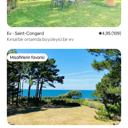
Ev - Saint-Congard
5 üzerinden or
4,95 (109)
Kırsal bir ortamda büyüleyici bir ev
Misafirlerin favorisi
Misafirlerin favorisi