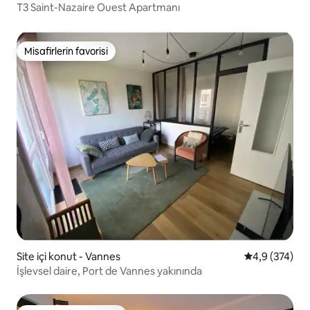
T3 Saint-Nazaire Ouest Apartmanı
Misafirlerin favorisi
Misafirlerin favorisi
Site içi konut - Vannes
5 üzerinden o
4,9 (374)
İşlevsel daire, Port de Vannes yakınında