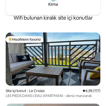
Klima
Wifi bulunan kiralık site içi konutlar
Misafirlerin favorisi
Misafirlerin favorilerinden en beğenilenler arasında
Site içi konut - Le Croisic
5 üzerinden o
4,95 (117)
LES PIEDS DANS L'EAU APARTMANI - deniz manzaralı