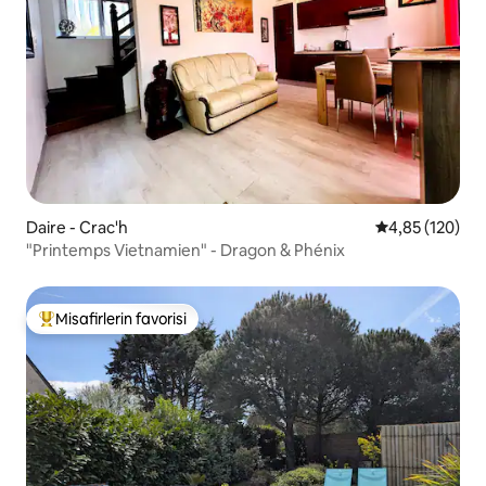
Daire - Crac'h
5 üzerinden or
4,85 (120)
"Printemps Vietnamien" - Dragon & Phénix
Misafirlerin favorisi
Misafirlerin favorilerinden en beğenilenler arasında