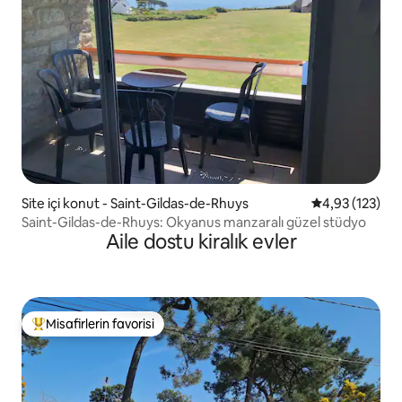
Site içi konut - Saint-Gildas-de-Rhuys
5 üzerinden o
4,93 (123)
Saint-Gildas-de-Rhuys: Okyanus manzaralı güzel stüdyo
Aile dostu kiralık evler
Misafirlerin favorisi
Misafirlerin favorilerinden en beğenilenler arasında