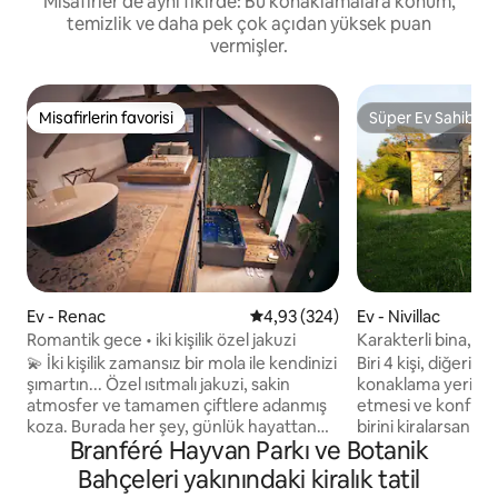
Misafirler de aynı fikirde: Bu konaklamalara konum,
temizlik ve daha pek çok açıdan yüksek puan
vermişler.
Misafirlerin favorisi
Süper Ev Sahibi
Misafirlerin favorisi
Süper Ev Sahibi
Ev - Renac
5 üzerinden ortalama 4,93 puan
4,93 (324)
Ev - Nivillac
Romantik gece • iki kişilik özel jakuzi
Karakterli bina, üs
konut
💫 İki kişilik zamansız bir mola ile kendinizi
Biri 4 kişi, diğeri 3 
şımartın... Özel ısıtmalı jakuzi, sakin
konaklama yeri mevcuttur. 
atmosfer ve tamamen çiftlere adanmış
etmesi ve konforun
koza. Burada her şey, günlük hayattan
birini kiralarsanız 
Branféré Hayvan Parkı ve Botanik
uzakta unutulmaz bir akşam geçirmek,
olmayacaktır. Meka
buluşmak ve deneyimlemek için
sessiz, atlar var v
Bahçeleri yakınındaki kiralık tatil
tasarlanmıştır. Romantik bir kaçamak,
manzarasına sahi