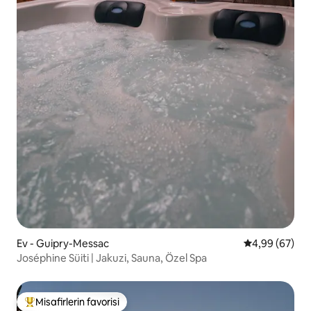
Ev - Guipry-Messac
5 üzerinden o
4,99 (67)
Joséphine Süiti | Jakuzi, Sauna, Özel Spa
Misafirlerin favorisi
Misafirlerin favorilerinden en beğenilenler arasında