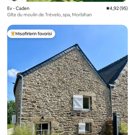
Ev - Caden
5 üzerinden o
4,92 (95)
Gîte du moulin de Trévelo, spa, Morbihan
Misafirlerin favorisi
Misafirlerin favorilerinden en beğenilenler arasında