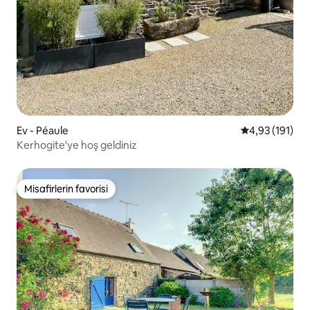
Ev - Péaule
5 üzerinden o
4,93 (191)
Kerhogite'ye hoş geldiniz
Misafirlerin favorisi
Misafirlerin favorisi