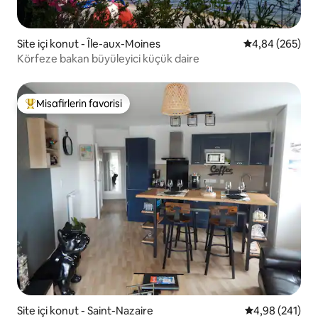
Site içi konut - Île-aux-Moines
5 üzerinden or
4,84 (265)
Körfeze bakan büyüleyici küçük daire
Misafirlerin favorisi
Misafirlerin favorilerinden en beğenilenler arasında
Site içi konut - Saint-Nazaire
5 üzerinden or
4,98 (241)