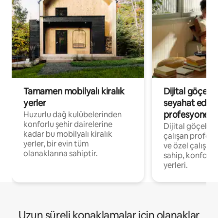
Tamamen mobilyalı kiralık
Dijital göçebe
yerler
seyahat eden
profesyonelle
Huzurlu dağ kulübelerinden
konforlu şehir dairelerine
Dijital göçebel
kadar bu mobilyalı kiralık
çalışan profesyo
yerler, bir evin tüm
ve özel çalışma
olanaklarına sahiptir.
sahip, konforl
yerleri.
Uzun süreli konaklamalar için olanaklar