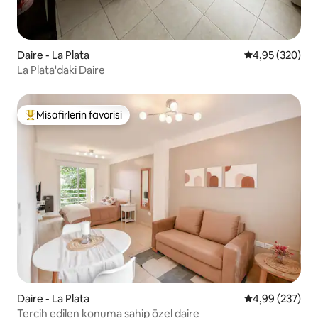
Daire - La Plata
5 üzerinden or
4,95 (320)
La Plata'daki Daire
Misafirlerin favorisi
Misafirlerin favorilerinden en beğenilenler arasında
Daire - La Plata
5 üzerinden or
4,99 (237)
Tercih edilen konuma sahip özel daire