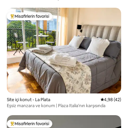
Misafirlerin favorisi
Misafirlerin favorilerinden en beğenilenler arasında
Site içi konut - La Plata
5 üzerinden o
4,98 (42)
Eşsiz manzara ve konum | Plaza Italia'nın karşısında
Misafirlerin favorisi
Misafirlerin favorilerinden en beğenilenler arasında