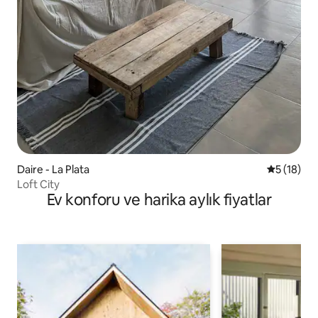
Daire - La Plata
5 üzerind
5 (18)
Loft City
Ev konforu ve harika aylık fiyatlar