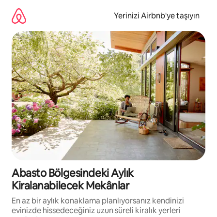
İçeriğe
atla
Yerinizi Airbnb'ye taşıyın
Abasto Bölgesindeki Aylık
Kiralanabilecek Mekânlar
En az bir aylık konaklama planlıyorsanız kendinizi
evinizde hissedeceğiniz uzun süreli kiralık yerleri