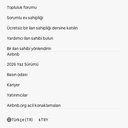
Topluluk forumu
Sorumlu ev sahipliği
Ücretsiz bir ilan sahipliği dersine katılın
Yardımcı ilan sahibi bulun
Bir ilan sahibi yönlendirin
Airbnb
2026 Yaz Sürümü
Basın odası
Kariyer
Yatırımcılar
Airbnb.org acil konaklamaları
Alt bilgi bölümü
Türkçe (TR)
₺
TRY