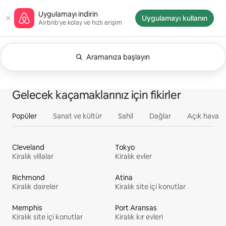
İçeriğe
Airbnb ana sayfası
Uygulamayı indirin
atla
Uygulamayı kullanın
Airbnb'ye kolay ve hızlı erişim
Aramanıza başlayın
Şu anda Herhangi bir zaman gösteriliyor. Arama
0/0 öge gösteriliyor
Hepsi
Deneyimler
Hizmetler
Evler
Gelecek kaçamaklarınız için fikirler
Popüler
Sanat ve kültür
Sahil
Dağlar
Açık hava
Cleveland
Tokyo
Kiralık villalar
Kiralık evler
Richmond
Atina
Kiralık daireler
Kiralık site içi konutlar
Memphis
Port Aransas
Kiralık site içi konutlar
Kiralık kır evleri