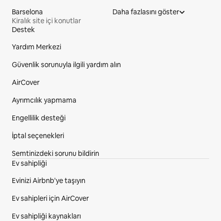
Barselona
Daha fazlasını göster
Kiralık site içi konutlar
Destek
Site alt bilgisi
Yardım Merkezi
Güvenlik sorunuyla ilgili yardım alın
AirCover
Ayrımcılık yapmama
Engellilik desteği
İptal seçenekleri
Semtinizdeki sorunu bildirin
Ev sahipliği
Evinizi Airbnb'ye taşıyın
Ev sahipleri için AirCover
Ev sahipliği kaynakları