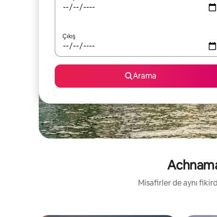
Çıkış
Arama
Achnamara
Misafirler de aynı fik