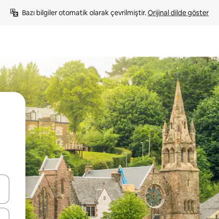
Bazı bilgiler otomatik olarak çevrilmiştir. 
Orijinal dilde göster
oklarıyla gezinin veya dokunarak ya da kaydırma hareketleriyle keşfedin