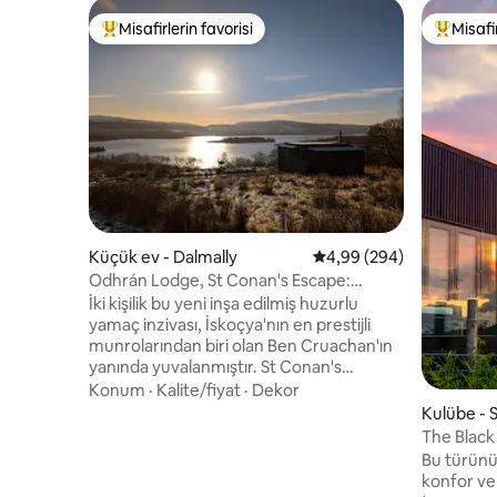
Misafirlerin favorisi
Misafir
Misafirlerin favorilerinden en beğenilenler arasında
Misafirle
Küçük ev - Dalmally
5 üzerinden ortalama 4
4,99 (294)
Odhrán Lodge, St Conan's Escape:
Manzaralı ev
İki kişilik bu yeni inşa edilmiş huzurlu
yamaç inzivası, İskoçya'nın en prestijli
munrolarından biri olan Ben Cruachan'ın
yanında yuvalanmıştır. St Conan's
Escape'te bulunan Odhrán Lodge,
Konum
·
Kalite/fiyat
·
Dekor
geleneksel bir odun sobasına sahiptir ve
Kulübe - 
mükemmel bir romantik kaçamak için
The Black
gereken tüm unsurlarla birlikte bir
Bu türünü
mutfak ve yemek alanının yanı sıra
konfor ve 
ebeveyn banyolu bir kral yataklı yatak