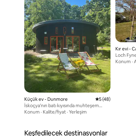
Kır evi - 
Loch Fyne
Konum
·
A
Küçük ev - Dunmore
5 üzerinden ortala
5 (48)
İskoçya'nın batı kıyısında muhteşem
yuvarlak ev
Konum
·
Kalite/fiyat
·
Yerleşim
Keşfedilecek destinasyonlar