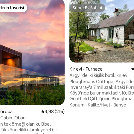
lerin favorisi
Süper Ev Sahibi
rin favorilerinden en beğenilenler arasında
Süper Ev Sahibi
Kır evi - Furnace
5
,99 puan, 294 değerlendirme
Argyll'de iki kişilik butik kır evi
Ploughmans Cottage, Argyll'de
Inveraray'a 7 mil uzaklıktaki Fu
Köyü'nde bulunmaktadır. Kulüb
Goatfield Çiftliği için Ploughman
barındırmak üzere 1890'larda in
Konum
·
Kalite/fiyat
·
Banyo
ve benzersiz bir kaçış yeri oluş
Soroba
5 üzerinden ortalama 4,98 puan, 216 değerl
4,98 (216)
kapsamlı bir şekilde yeniden
 Cabin, Oban
düzenlenmiştir. Geniş bir çift kiş
n tek örneği olan kulübe,
odası, salon ve açık planlı mut
lüks öncelikli olarak yerel bir
odası ve Viktorya dönemi üstü a