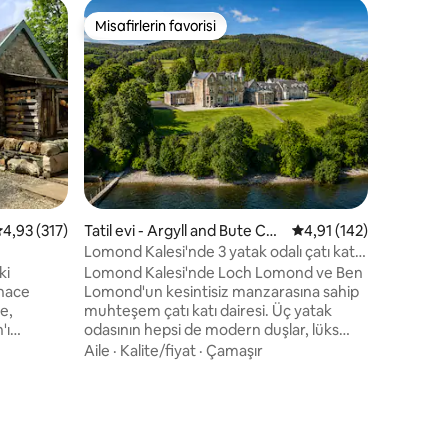
Villa - Inn
Misafirlerin favorisi
Misafi
Misafirlerin favorisi
Misafirl
Acadia, lük
barındırab
Acadia, a
dinlenme
kaçabile
saatlik y
kıyısında
Konum
·
konaklam
dışındaki
köyünde yer alır.
bahçeler
 üzerinden ortalama 4,93 puan, 317 değerlendirme
4,93 (317)
Tatil evi - Argyll and Bute Cou
5 üzerinden ortalama 
4,91 (142)
Acadia, s
ncil
mesafesin
Lomond Kalesi'nde 3 yatak odalı çatı katı
evinizden
muhteşem manzara
ki
Lomond Kalesi'nde Loch Lomond ve Ben
masamızı 
rnace
Lomond'un kesintisiz manzarasına sahip
alanlarım
e,
muhteşem çatı katı dairesi. Üç yatak
harika bir
'ı
odasının hepsi de modern duşlar, lüks
şa edilmiş
yataklar, şilteler, üst düzey Mısır pamuğu
Aile
·
Kalite/fiyat
·
Çamaşır
turmak için
çarşaflar ve muhteşem manzaralarla
endirme
ebeveyn banyoludur. Oturma odası ve
ilik yatak
yemek alanı, sosyal toplantılar için bolca
fak yemek
yer sağlamak üzere mükemmel bir
çılan
şekilde düzenlenmiştir. Yerel turistik