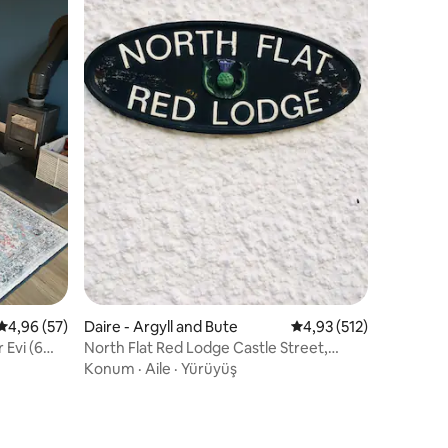
endirme
5 üzerinden ortalama 4,96 puan, 57 değerlendirme
4,96 (57)
Daire - Argyll and Bute
5 üzerinden ortalama 
4,93 (512)
 Evi (6
North Flat Red Lodge Castle Street,
Tarbert
Konum
·
Aile
·
Yürüyüş