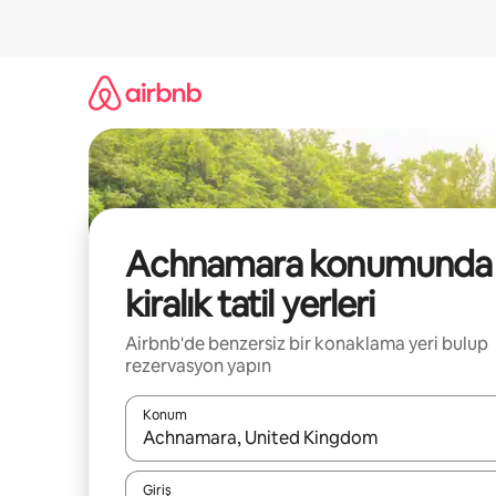
İçeriğe
atla
Achnamara konumunda
kiralık tatil yerleri
Airbnb'de benzersiz bir konaklama yeri bulup
rezervasyon yapın
Konum
Sonuçlar kullanılabilir olduğunda yukarı ve aşağı 
Giriş