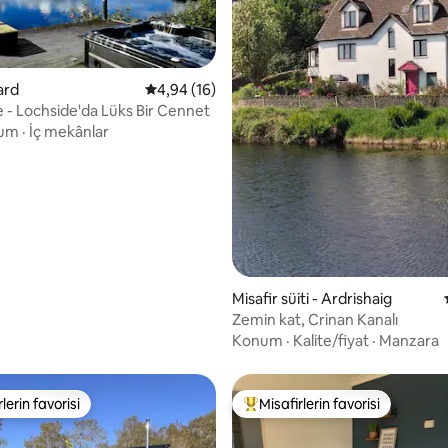
nard
5 üzerinden ortalama 4,94 puan, 16 değerl
4,94 (16)
 - Lochside'da Lüks Bir Cennet
um
·
İç mekânlar
,95 puan, 222 değerlendirme
Misafir süiti - Ardrishaig
Zemin kat, Crinan Kanalı
Konum
·
Kalite/fiyat
·
Manzara
lerin favorisi
Misafirlerin favorisi
rin favorilerinden en beğenilenler arasında
Misafirlerin favorilerinden en b