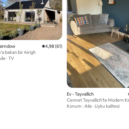
Cairndow
5 üzerinden ortalama 4,98 puan, 61 değerl
4,98 (61)
'a bakan bir Airigh
ile
·
TV
ma 5 puan, 48 değerlendirme
Ev - Tayvallich
Cennet Tayvallich'te Modern Kır
kişilik)
Konum
·
Aile
·
Uyku kalitesi