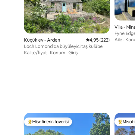
Villa - Mi
Fyne Edge
Aile
·
Kon
Küçük ev - Arden
5 üzerinden ortalama 4
4,95 (222)
Loch Lomond'da büyüleyici taş kulübe
Kalite/fiyat
·
Konum
·
Giriş
Misafirlerin favorisi
Misafir
Misafirlerin favorilerinden en beğenilenler arasında
Misafirle