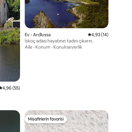
endirme
Ev - Ardlussa
5 üzerinden ortalama
4,93 (14)
İskoç adası hayatının tadını çıkarın.
Aile
·
Konum
·
Konukseverlik
5 üzerinden ortalama 4,96 puan, 55 değerlendirme
4,96 (55)
Misafirlerin favorisi
eğenilenler arasında
Misafirlerin favorisi