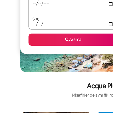
Çıkış
Arama
Acqua Plu
Misafirler de aynı fik