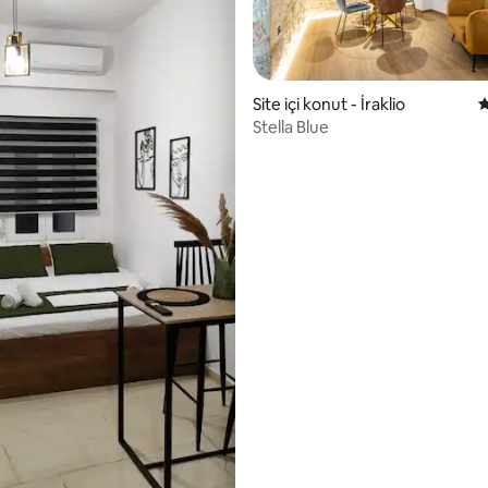
Site içi konut - İraklio
5
Stella Blue
,93 puan, 302 değerlendirme