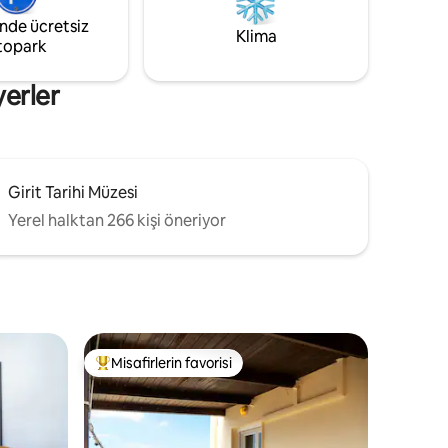
tam
veya küçük gruplar için mükemmeldir. ✔
inde ücretsiz
 akşamlar
Ücretsiz kablosuz internet bağlantısı. ✔
Klima
topark
Özel otopark.
yerler
Girit Tarihi Müzesi
Yerel halktan 266 kişi öneriyor
Misafirlerin favorisi
eğenilenler arasında
Misafirlerin favorilerinden en beğenilenler arasında