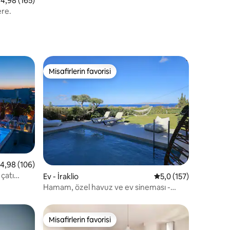
 üzerinden ortalama 4,98 puan, 165 değerlendirme
4,98 (165)
ere.
Misafirlerin favorisi
Misafirlerin favorisi
endirme
 üzerinden ortalama 4,98 puan, 106 değerlendirme
4,98 (106)
çatı
Ev - İraklio
5 üzerinden ortalama
5,0 (157)
Hamam, özel havuz ve ev sineması -
Green Sight.
Misafirlerin favorisi
Misafirlerin favorisi