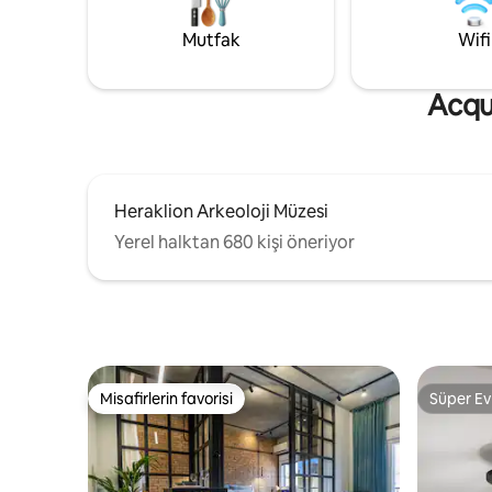
yakın olan bu yer, doğanın ritmi belirlediği
cennet gib
ve tamamen rahatlamak için alan sunan
doğanın 
Mutfak
Wifi
sessiz bir dinlenme yeridir.
bir deney
Acqua
Heraklion Arkeoloji Müzesi
Yerel halktan 680 kişi öneriyor
Misafirlerin favorisi
Süper Ev
Misafirlerin favorisi
Süper Ev