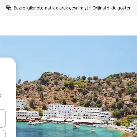
Bazı bilgiler otomatik olarak çevrilmiştir. 
Orijinal dilde göster
e
oklarıyla gezinin veya dokunarak ya da kaydırma hareketleriyle keşfedin