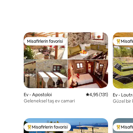
Misafirlerin favorisi
Misafir
Misafirlerin favorisi
Misafirle
Ev - Apostoloi
5 üzerinden ortalama 4
4,95 (131)
Ev - Loutra
Geleneksel taş ev camari
Güzel bir
Misafirlerin favorisi
Misafir
Misafirlerin favorilerinden en beğenilenler arasında
Misafirle