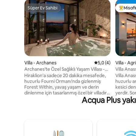
Süper Ev Sahibi
Misafir
Süper Ev Sahibi
Misafirle
Villa - Archanes
5 üzerinden ortalam
5,0 (4)
Villa - Ag
Archanes'te Özel Sağlıklı Yaşam Villası -
Villa Anas
Orman İçinde
Hiraklion'a sadece 20 dakika mesafede,
Villa Ana
huzurlu Fourni Ormanı'nda gizlenmiş
huzurlu a
Forest Within, yavaş yaşam ve derin
kesici den
dinlenme için tasarlanmış özel bir villadır.
yerdir. S
Acqua Plus yakın
Yaklaşık 8 dönümlük bir arazide yer alan
dinlenin,
bu 156 m²'lik ev, tam mahremiyet, orman
aktif kalı
manzarası ve en fazla 6 misafir için alan
barbekü ı
sunar. Sıcak doğal iç mekanların, kapalı
çıkarın. 
hamamın, jakuzinin ve soğuk su
huzurlu, 
havuzunun keyfini çıkarın. Archanes,
rafine zev
Knossos ve Girit’in kültürel simgelerine
tasarlanan 