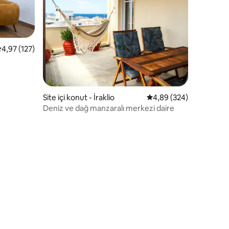
 üzerinden ortalama 4,97 puan, 127 değerlendirme
4,97 (127)
Site içi konut - İraklio
5 üzerinden ortalama 4
4,89 (324)
Deniz ve dağ manzaralı merkezi daire