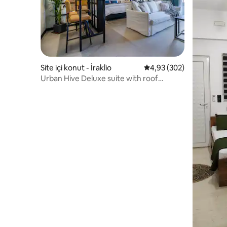
Site içi konut - İraklio
5 üzerinden ortalama 4
4,93 (302)
Urban Hive Deluxe suite with roof
garden Heraklion