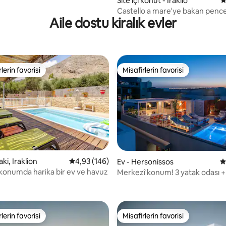
Site içi konut - İraklio
5
Castello a mare'ye bakan penc
Aile dostu kiralık evler
lerin favorisi
Misafirlerin favorisi
rin favorilerinden en beğenilenler arasında
Misafirlerin favorisi
,95 puan, 131 değerlendirme
ki, Iraklion
5 üzerinden ortalama 4,93 puan, 146 değerl
4,93 (146)
Ev - Hersonissos
5
 konumda harika bir ev ve havuz
Merkezî konum! 3 yatak odası + 
havuzu ve rahat ortam
lerin favorisi
Misafirlerin favorisi
rin favorilerinden en beğenilenler arasında
Misafirlerin favorisi