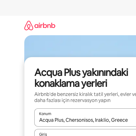
İçeriğe
atla
Acqua Plus yakınındaki
konaklama yerleri
Airbnb'de benzersiz kiralık tatil yerleri, evler v
daha fazlası için rezervasyon yapın
Konum
Sonuçlar kullanılabilir olduğunda yukarı ve aşağı 
Giriş