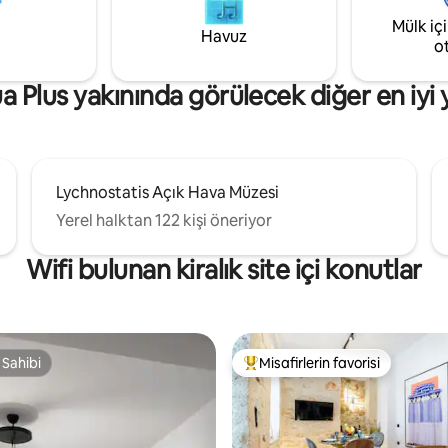
i bir kaçış sunuyor ve zarafetin
yatak, Nespresso makinesi ile 
Mülk iç
büyüsüyle buluştuğu unutulmaz
donanımlı mutfak ve rahat özel
Havuz
o
im vaat ediyor.
için bir BQ.
 Plus yakınında görülecek diğer en iyi 
Lychnostatis Açık Hava Müzesi
Yerel halktan 122 kişi öneriyor
Wifi bulunan kiralık site içi konutlar
 Sahibi
Misafirlerin favorisi
 Sahibi
Misafirlerin favorilerinden en b