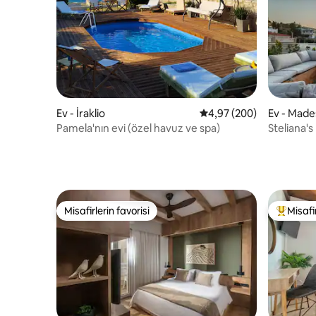
Ev - İraklio
5 üzerinden ortalama 4
4,97 (200)
Ev - Made
Pamela'nın evi (özel havuz ve spa)
Steliana'
Misafirlerin favorisi
Misafir
Misafirlerin favorisi
Misafirle