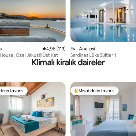
,97 puan, 200 değerlendirme
s
5 üzerinden ortalama 4,96 puan, 113 değerl
4,96 (113)
Ev - Analipsi
s House_Özel Jakuzili Üst Kat
Sardines Lüks Süitler 1
Klimalı kiralık daireler
lerin favorisi
Misafirlerin favorisi
rin favorilerinden en beğenilenler arasında
Misafirlerin favorilerinden en b