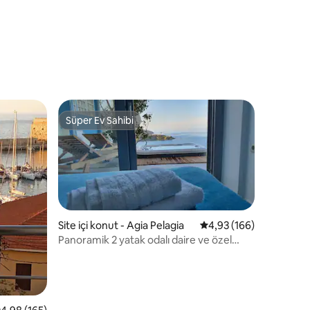
endirme
Süper Ev Sahibi
eğenilenler arasında
Süper Ev Sahibi
Site içi konut - Agia Pelagia
5 üzerinden ortalama 
4,93 (166)
Panoramik 2 yatak odalı daire ve özel
endirme
jakuzi