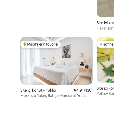
Site içi ko
Heraklion
Misafirlerin favorisi
Misafirle
Misafirlerin favorilerinden en beğenilenler arasında
Misafirle
Site içi ko
Site içi konut - İraklio
5 üzerinden ortalama 4
4,91 (130)
Yellow Su
Merkeze Yakın, Bahçe Manzaralı Yeni
Lüks Daire