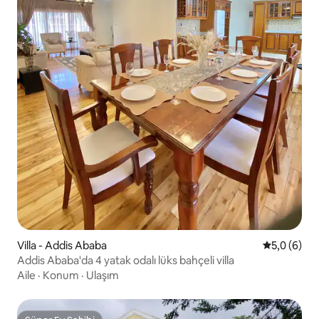
Villa - Addis Ababa
5 üzerinde
5,0 (6)
Addis Ababa'da 4 yatak odalı lüks bahçeli villa
Aile
·
Konum
·
Ulaşım