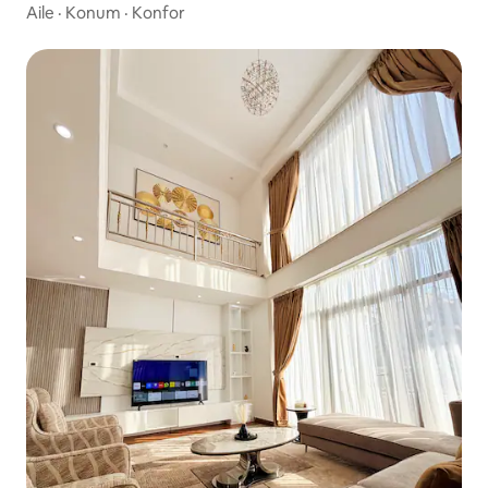
Aile
·
Konum
·
Konfor