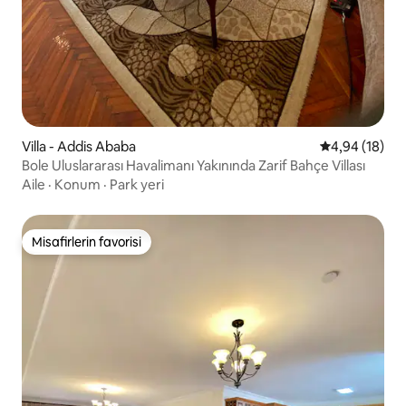
Villa - Addis Ababa
5 üzerinden o
4,94 (18)
Bole Uluslararası Havalimanı Yakınında Zarif Bahçe Villası
Aile
·
Konum
·
Park yeri
Misafirlerin favorisi
Misafirlerin favorisi