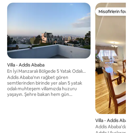
Misafirlerin favoris
Misafirlerin favoris
Villa - Addis Ababa
En İyi Manzaralı Bölgede 5 Yatak Odalı
Zarif Villa
Addis Ababa'nın rağbet gören
semtlerinden birinde yer alan 5 yatak
odalı muhteşem villamızda huzuru
yaşayın. Şehre bakan hem gün
doğumunun hem de gün batımının tadını
çıkarabilirsiniz. Geniş terasımızdan
doğrudan kalkış ve iniş uçaklarına tanık
olun. Bu villa, geniş bir açık alana sahip
Villa - Addis Ababa
samimi aile toplantıları için idealdir. Kendi
Addis Ababa'da 4 y
yemeğinizi tercih edenler için villa, keyifli
villa
Addis Uluslararas