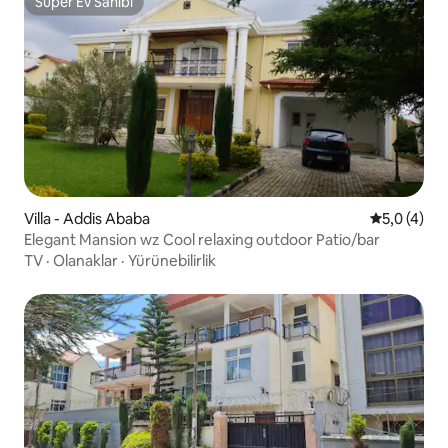
Süper Ev Sahibi
Süper Ev Sahibi
Villa - Addis Ababa
5 üzerinde
5,0 (4)
Elegant Mansion wz Cool relaxing outdoor Patio/bar
TV
·
Olanaklar
·
Yürünebilirlik