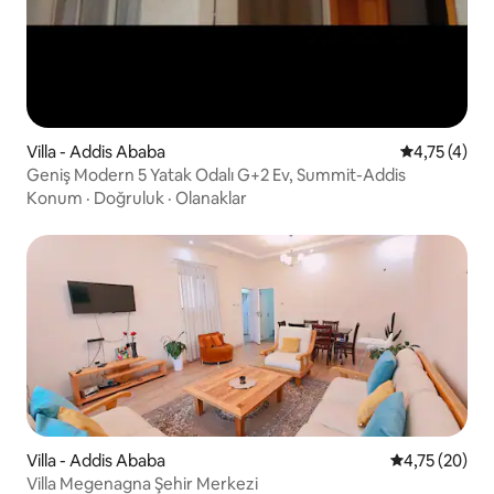
Villa - Addis Ababa
5 üzerinden
4,75 (4)
Geniş Modern 5 Yatak Odalı G+2 Ev, Summit-Addis
Konum
·
Doğruluk
·
Olanaklar
Villa - Addis Ababa
5 üzerinden o
4,75 (20)
Villa Megenagna Şehir Merkezi