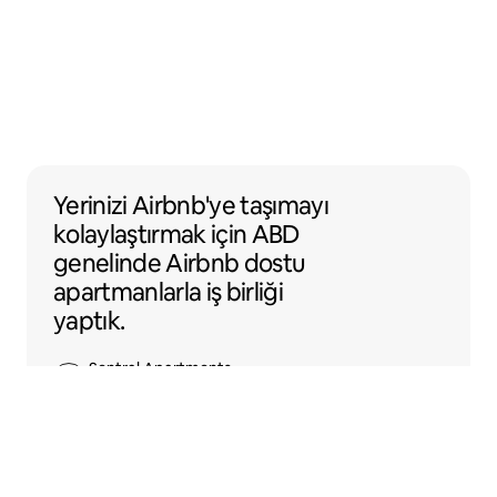
Yerinizi Airbnb'ye taşımayı kolaylaştırmak 
Yerinizi Airbnb'ye taşımayı
kolaylaştırmak için ABD
genelinde Airbnb dostu
apartmanlarla iş birliği
yaptık.
Sentral Apartments
Denver, Colorado