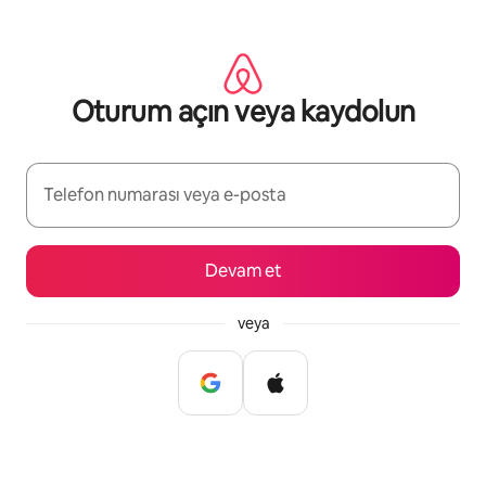
İçeriğe
atla
Oturum açın veya kaydolun
Telefon numarası veya e-posta
Devam et
veya