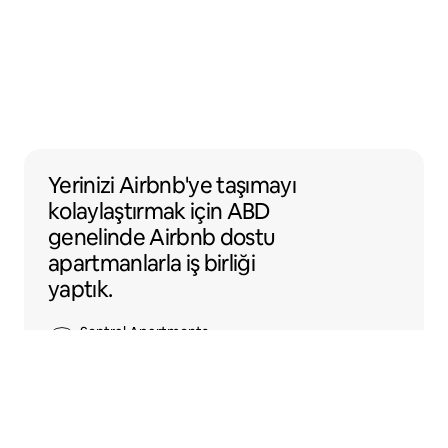
Yerinizi Airbnb'ye taşımayı kolaylaştırmak 
Yerinizi Airbnb'ye taşımayı
kolaylaştırmak için ABD
genelinde Airbnb dostu
apartmanlarla iş birliği
yaptık.
Sentral Apartments
Denver, Colorado