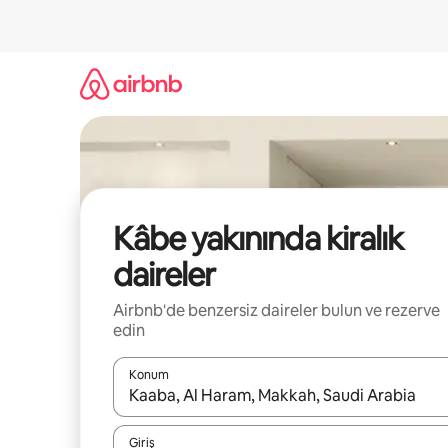
İçeriğe
atla
Kâbe yakınında kiralık
daireler
Airbnb'de benzersiz daireler bulun ve rezerve
edin
Konum
Sonuçlar kullanılabilir olduğunda yukarı ve aşağı 
Giriş