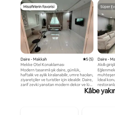
Misafirlerin favorisi
Süper Ev
Misafirlerin favorisi
Süper Ev
Daire - Makkah
5 üzerinden ortal
5 (5)
Daire - M
Mekke Otel Konaklaması
Akıllı giriş
Modern tasarımlı şık daire, günlük,
Eğlenmek 
haftalık ve aylık kiralanabilir, umre hacıları,
muhteşem 
ziyaretçiler ve turistler için idealdir. Daire,
İdeal kon
zarif zevki yansıtan modern dekor ve lüks
restoranla
Kâbe yakın
mobilyalarla tam bir konfor için geniş bir
entegre b
alan sunuyor. Daire, restoranlar, kahve
bulunduğu s
dükkanları, pazarlar ve ulaşım gibi tüm
Binaları Kompleksi)
temel hizmetlere yakın mükemmel bir
sahip akıllı TV ek
konumda bulunuyor, bu da önemli
filmler iç
noktalara ulaşmayı kolay ve hızlı hâle
internet 