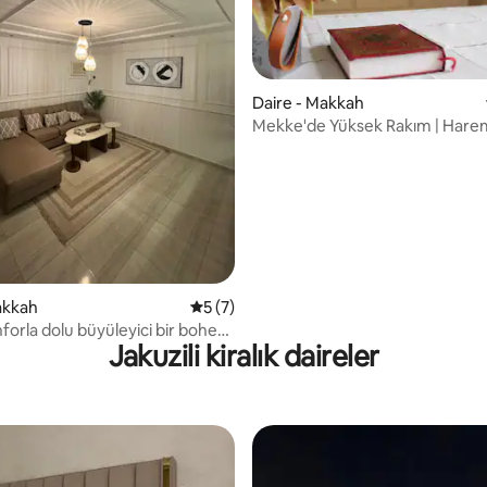
Daire - Makkah
Mekke'de Yüksek Rakım | Hare
Yakınında | Aziziye
4,83 puan, 92 değerlendirme
akkah
5 üzerinden ortalama 5 puan, 7 değerl
5 (7)
nforla dolu büyüleyici bir bohem
Jakuzili kiralık daireler