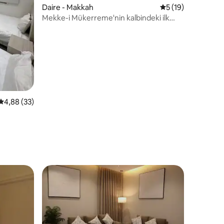
Daire - Makkah
5 üzerinden ortal
5 (19)
Mekke-i Mükerreme'nin kalbindeki ilk
konaklama yeriniz
endirme
5 üzerinden ortalama 4,88 puan, 33 değerlendirme
4,88 (33)