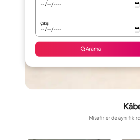
Çıkış
Arama
Kâbe
Misafirler de aynı fik