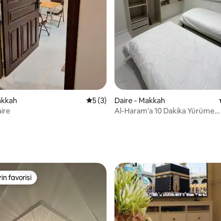
akkah
5 üzerinden ortalama 5 puan, 3 değerl
5 (3)
Daire - Makkah
ire
Al-Haram'a 10 Dakika Yürüme
Mesafesinde (2 Yatak Odası)
4,76 puan, 25 değerlendirme
rin favorisi
rin favorisi