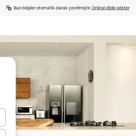
Bazı bilgiler otomatik olarak çevrilmiştir. 
Orijinal dilde göster
oklarıyla gezinin veya dokunarak ya da kaydırma hareketleriyle keşfedin