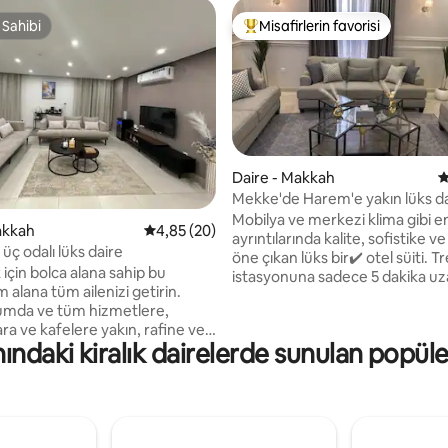
 Sahibi
Misafirlerin favorisi
 Sahibi
Misafirlerin favorilerinden en b
Daire - Makkah
5
Mekke'de Harem'e yakın lüks da
Mobilya ve merkezi klima gibi e
ama 5 puan, 5 değerlendirme
akkah
5 üzerinden ortalama 4,85 puan, 20 değerl
4,85 (20)
ayrıntılarında kalite, sofistike ve 
li üç odalı lüks daire
öne çıkan lüks bir✔️ otel süiti. Tren
için bolca alana sahip bu
istasyonuna sadece 5 dakika uz
alana tüm ailenizi getirin.
olmasıyla✔️ öne çıkmaktadır. (İstasyon
umda ve tüm hizmetlere,
içinde Mekke'deki Mescid-i Ha
ra ve kafelere yakın, rafine ve
doğrudan ulaşım sağlayan otob
ındaki kiralık dairelerde sunulan popüle
ir yerleşim ortamında
bulunmaktadır) Süitte konforlu bir otel
tratejik bir konum (Konut
yatak odası ve büyük bir TV ekra
 Ücretsiz aboneliğe
geniş ve lüks bir salon✔️ bulunm
ranı Tüm kanallar ve
Süit, Mekke'nin en lüks semtind
in IPTV Daire için ücretsiz özel
almakta olup, Mekke'deki Mesci
Tüm mutfak aletleri, mutfak
Haram'a 10 dakika uzaklıktadır 