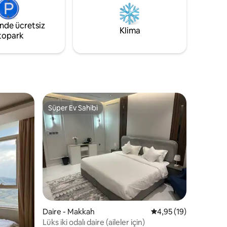
banyo bulunmaktadır. Daire, sizi El-
kin
Haram'a götürebilecek otobüs durağına
inde ücretsiz
2 dakika yürüme mesafesindedir.
Klima
topark
Süper Ev Sahibi
Süper Ev Sahibi
endirme
Daire - Makkah
5 üzerinden ortalama
4,95 (19)
Lüks iki odalı daire (aileler için)