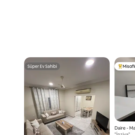
Otopark v
#2
Süper Ev Sahibi
Misafir
Süper Ev Sahibi
Misafirle
Daire - M
"İnziva"