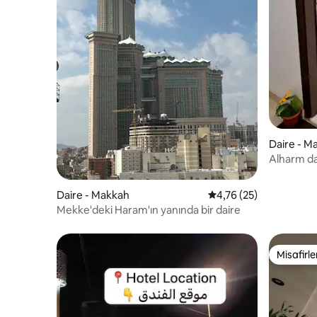
Daire - M
Alharm da
Daire - Makkah
5 üzerinden ortalama 
4,76 (25)
Mekke'deki Haram'ın yanında bir daire
Misafirle
Misafirle