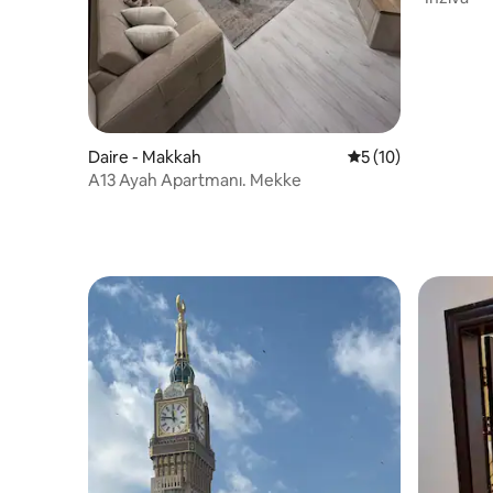
Daire - Makkah
5 üzerinden ortala
5 (10)
A13 Ayah Apartmanı. Mekke