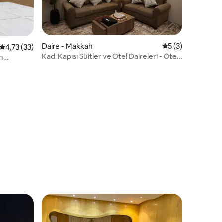
Daire - Makkah
5 üzerinden orta
5 (3)
5 üzerinden ortalama 4,73 puan, 33 değerlendirme
4,73 (33)
Kadi Kapısı Süitler ve Otel Daireleri - Otel
m
Dairesi
endirme