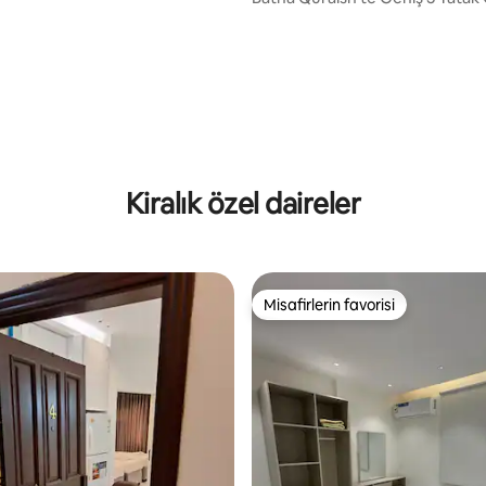
İnziva
ma 5 puan, 10 değerlendirme
Kiralık özel daireler
Misafirlerin favorisi
Misafirlerin favorisi