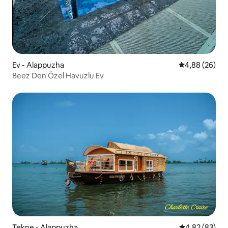
Ev - Alappuzha
5 üzerinden o
4,88 (26)
Beez Den Özel Havuzlu Ev
Tekne - Alappuzha
5 üzerinden o
4,82 (83)