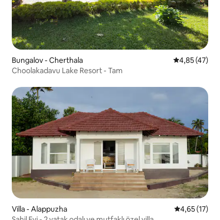
Bungalov - Cherthala
5 üzerinden o
4,85 (47)
Choolakadavu Lake Resort - Tam
Villa - Alappuzha
5 üzerinden 
4,65 (17)
Sahil Evi - 2 yatak odalı ve mutfaklı özel villa