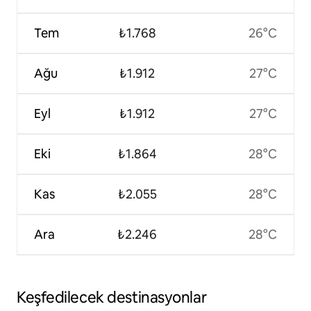
Tem
₺1.768
26°C
Ağu
₺1.912
27°C
Eyl
₺1.912
27°C
Eki
₺1.864
28°C
Kas
₺2.055
28°C
Ara
₺2.246
28°C
Keşfedilecek destinasyonlar