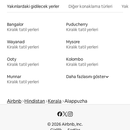
Yakınlardaki gidilecek yerler
Diğer konaklama türleri
Yakı
Bangalor
Puducherry
Kiralık tatil yerleri
Kiralık tatil yerleri
Wayanad
Mysore
Kiralık tatil yerleri
Kiralık tatil yerleri
Ooty
Kolombo
Kiralık tatil yerleri
Kiralık tatil yerleri
Munnar
Daha fazlasını göster
Kiralık tatil yerleri
Airbnb
Hindistan
Kerala
Alappuzha
© 2026 Airbnb, Inc.