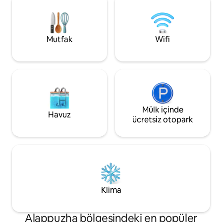
km uzaklıktadır, 
göreceksiniz. Rahat inzivamız,
İstasyonu ise mülk
etkinliklerle dolu bir günün ardından
En yakın havaalanı
rahatlamak için huzurlu bir atmosfer
km mesafedeki Coc
yaratan konforlu ve zevkli bir şekilde
Mutfak
Wifi
Havalimanı'dır.
döşenmiş odalar sunar. Unutulmaz bir
konaklamanın keyfini çıkarın!
Mülk içinde
Havuz
ücretsiz otopark
Klima
Alappuzha bölgesindeki en popüler