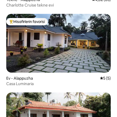
Charlotte Cruise tekne evi
Misafirlerin favorisi
Misafirlerin favorilerinden en beğenilenler arasında
Ev - Alappuzha
5 üzerin
5 (5)
Casa Luminaria