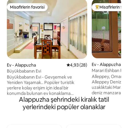
Misafirlerin favorisi
Misafirlerin favo
Misafirlerin favorisi
Misafirlerin favor
Ev - Alappuzha
Ev - Alappuzha
5 üzerinden ortalama 4,93 pua
4,93 (28)
Marari Eshban Plaj V
Büyükbabanın Evi
Alleppey, Omanapp
Büyükbabanın Evi - Gevşemek ve
Alleppey Deniz Fe
Yeniden Yaşamak.. Popüler turistik
uzaklıktaki Marari 
yerlere kolay erişim için ideal bir
deniz manzaralı, ü
konumda bulunan ev konaklama
Alappuzha şehrindeki kiralık tatil
internet bağlantısı
tesisimizde Alappey maceralarınız için
otopark sunan kon
mükemmel bir üssü keşfedin.
yerlerindeki popüler olanaklar
sahiptir. St. Andre
Büyükbabamın Evine sadece bir taş
aile yanında kona
atımlık mesafede, güzel durgun suları ve
uzaklıktadır. Mulla
yemyeşil manzaraları keşfetmenin
Tapınağı, Marari Es
zahmetsizce uygun olduğunu