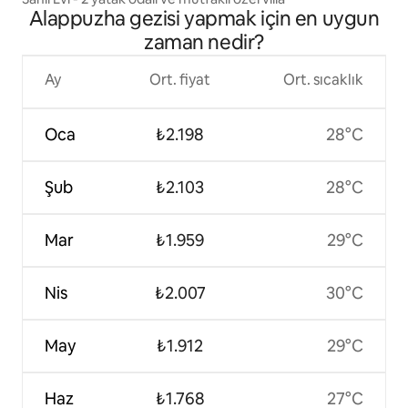
Alappuzha gezisi yapmak için en uygun
zaman nedir?
Ay
Ort. fiyat
Ort. sıcaklık
Oca
₺2.198
28°C
Şub
₺2.103
28°C
Mar
₺1.959
29°C
Nis
₺2.007
30°C
May
₺1.912
29°C
Haz
₺1.768
27°C