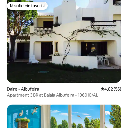
Misafirlerin favorisi
Misafirlerin favorisi
Daire - Albufeira
5 üzerinden o
4,82 (55)
Apartment 3 BR at Balaia Albufeira - 106010/AL