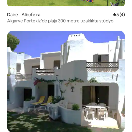
Daire - Albufeira
5 üzerin
5 (4)
Algarve Portekiz'de plaja 300 metre uzaklıkta stüdyo