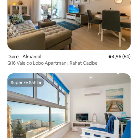
Daire - Almancil
5 üzerinden o
4,96 (54)
Q16 Vale do Lobo Apartmanı, Rahat Cazibe
Süper Ev Sahibi
Süper Ev Sahibi