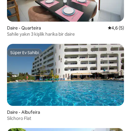
Daire - Quarteira
5 üzerinde
4,6 (5)
Sahile yakın 3 kişilik harika bir daire
Süper Ev Sahibi
Süper Ev Sahibi
Daire - Albufeira
Silchoro Flat