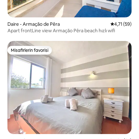
Daire - Armação de Pêra
5 üzerinden 
4,71 (59)
Apart frontLine view Armação Pêra beach hızlı wifi
Misafirlerin favorisi
Misafirlerin favorisi