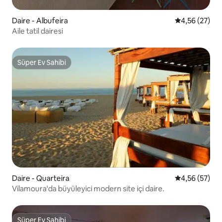
Daire - Albufeira
5 üzerinden o
4,56 (27)
Aile tatil dairesi
Süper Ev Sahibi
Süper Ev Sahibi
Daire - Quarteira
5 üzerinden o
4,56 (57)
Vilamoura'da büyüleyici modern site içi daire.
Süper Ev Sahibi