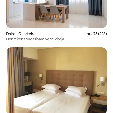
Daire - Quarteira
5 üzerinden or
4,75 (228)
Deniz kenarında ilham verici doğa