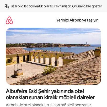
İçeriğe
Bazı bilgiler otomatik olarak çevrilmiştir. 
Orijinal dilde göster
atla
Yerinizi Airbnb'ye taşıyın
Albufeira Eski Şehir yakınında otel
olanakları sunan kiralık möbleli daireler
Airbnb'de otel olanakları sunan möbleli benzersiz