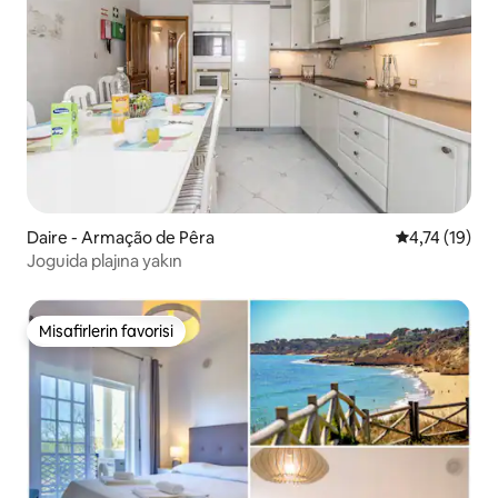
Daire - Armação de Pêra
5 üzerinden 
4,74 (19)
Joguida plajına yakın
Misafirlerin favorisi
Misafirlerin favorisi