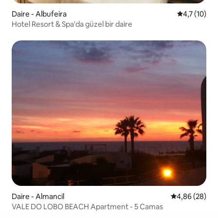
Daire - Albufeira
5 üzerinden
4,7 (10)
Hotel Resort & Spa'da güzel bir daire
Daire - Almancil
5 üzerinden o
4,86 (28)
VALE DO LOBO BEACH Apartment - 5 Camas