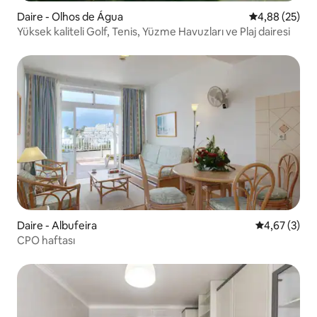
Daire - Olhos de Água
5 üzerinden o
4,88 (25)
Yüksek kaliteli Golf, Tenis, Yüzme Havuzları ve Plaj dairesi
Daire - Albufeira
5 üzerinden 
4,67 (3)
CPO haftası