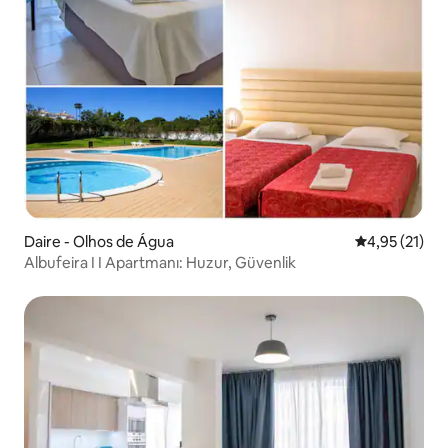
Daire - Olhos de Água
5 üzerinden 
4,95 (21)
Albufeira I I Apartmanı: Huzur, Güvenlik