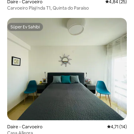
Daire - Carvoeiro
5 üzerinden o
4,84 (25)
Carvoeiro Plajı'nda T1, Quinta do Paraíso
Süper Ev Sahibi
Süper Ev Sahibi
Daire - Carvoeiro
5 üzerinden 
4,71 (14)
Casa Allegra