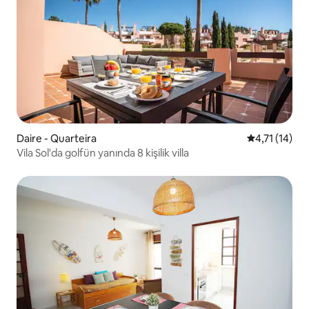
Daire - Quarteira
5 üzerinden 
4,71 (14)
Vila Sol'da golfün yanında 8 kişilik villa