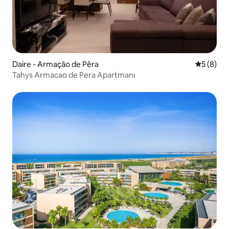
Daire - Armação de Pêra
5 üzerind
5 (8)
Tahys Armacao de Pera Apartmanı