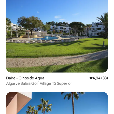
Daire - Olhos de Água
5 üzerinden o
4,94 (33)
Algarve Balaia Golf Village T2 Superior