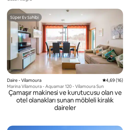
Süper Ev Sahibi
Süper Ev Sahibi
Daire - Vilamoura
5 üzerinden o
4,69 (16)
Marina Vilamoura - Aquamar 120 - Vilamoura Sun
Çamaşır makinesi ve kurutucusu olan ve
otel olanakları sunan möbleli kiralık
daireler