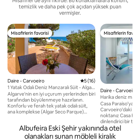
Misafirler de aynı fikirde: Bu konaklamalara konum,
temizlik ve daha pek çok açıdan yüksek puan
vermişler.
Misafirlerin favorisi
Misafirlerin favoris
Misafirlerin favorisi
Misafirlerin favoris
Daire - Carvoeiro
5 üzerinden ortalama 5 pua
5 (16)
1 Yatak Odalı Deniz Manzaralı Süit - Algar
Daire - Carvoeiro
Seco Parkı
Algarve'nin en iyi uçurum yerlerinden biri
Harika deniz manza
tarafından büyülenmeye hazırlanın.
Casa Paraíso'ya ho
Konforlu ve ferah tek yatak odalı süit,
Carvoeiro'daki den
ana komplekse (Algar Seco Parque)
noktanız Casa Paraíso, Carvoeiro'da
yaklaşık 80 metre mesafede, Algar Seco
dinlendirici bir ter
kaya oluşumları kapınızın önünde yer
Albufeira Eski Şehir yakınında otel
manzarasına sahip b
alan muhteşem deniz manzaraları sunar!
inzivasıdır. Praia 
olanakları sunan möbleli kiralık
Carvoeiro'nun canlı merkezi sadece 10
birkaç adım uzaklı