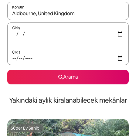
Konum
Sonuçlar kullanılabilir olduğunda yukarı ve aşağı oklarıyla gezi
Giriş
Çıkış
Arama
Yakındaki aylık kiralanabilecek mekânlar
Süper Ev Sahibi
Süper Ev Sahibi