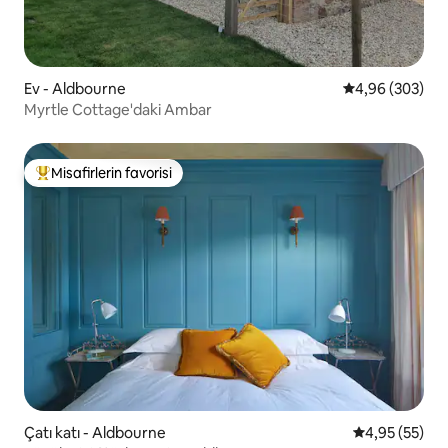
Ev - Aldbourne
5 üzerinden or
4,96 (303)
Myrtle Cottage'daki Ambar
Misafirlerin favorisi
Misafirlerin favorilerinden en beğenilenler arasında
Çatı katı - Aldbourne
5 üzerinden o
4,95 (55)