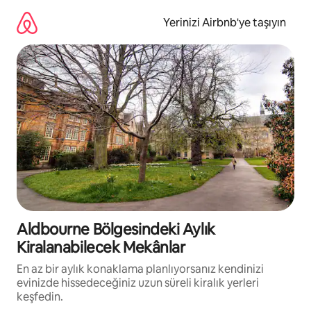
İçeriğe
atla
Yerinizi Airbnb'ye taşıyın
Aldbourne Bölgesindeki Aylık
Kiralanabilecek Mekânlar
En az bir aylık konaklama planlıyorsanız kendinizi
evinizde hissedeceğiniz uzun süreli kiralık yerleri
keşfedin.