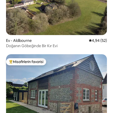
Ev - Aldbourne
5 üzerinden o
4,94 (52)
Doğanın Göbeğinde Bir Kır Evi
Misafirlerin favorisi
Misafirlerin favorilerinden en beğenilenler arasında