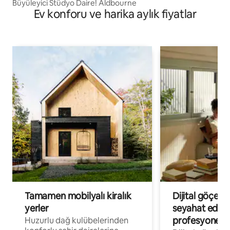
Büyüleyici Stüdyo Daire! Aldbourne
Ev konforu ve harika aylık fiyatlar
Tamamen mobilyalı kiralık
Dijital göçebe
yerler
seyahat eden
profesyonelle
Huzurlu dağ kulübelerinden