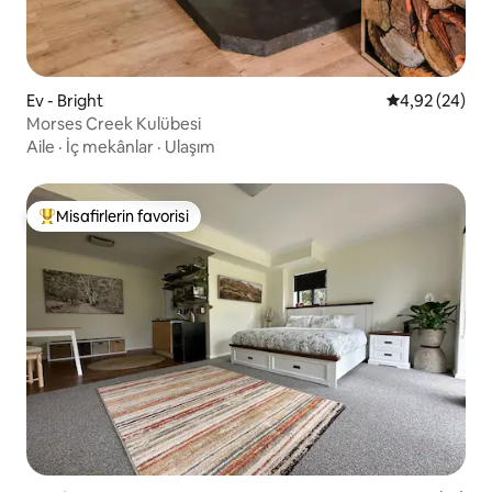
Ev - Bright
5 üzerinden o
4,92 (24)
Morses Creek Kulübesi
Aile
·
İç mekânlar
·
Ulaşım
Misafirlerin favorisi
Misafirlerin favorilerinden en beğenilenler arasında