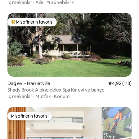
İç mekânlar
·
Aile
·
Yürünebilirlik
Misafirlerin favorisi
Misafirlerin favorilerinden en beğenilenler arasında
Dağ evi - Harrietville
5 üzerinden o
4,92 (113)
Shady Brook Alpine delux Spa Kır evi ve bahçe
İç mekânlar
·
Mutfak
·
Konum
Misafirlerin favorisi
Misafirlerin favorisi