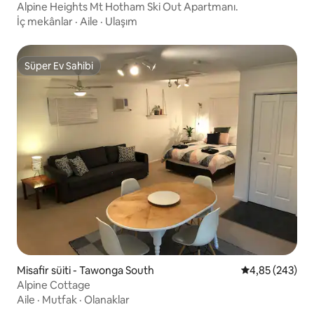
Alpine Heights Mt Hotham Ski Out Apartmanı.
İç mekânlar
·
Aile
·
Ulaşım
Süper Ev Sahibi
Süper Ev Sahibi
Misafir süiti - Tawonga South
5 üzerinden or
4,85 (243)
Alpine Cottage
Aile
·
Mutfak
·
Olanaklar