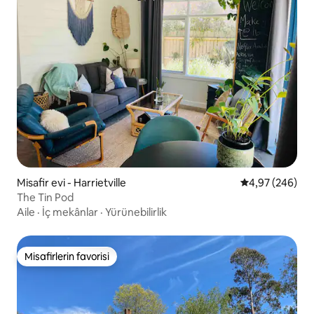
Misafir evi - Harrietville
5 üzerinden or
4,97 (246)
The Tin Pod
Aile
·
İç mekânlar
·
Yürünebilirlik
Misafirlerin favorisi
Misafirlerin favorisi