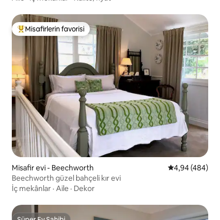
Misafirlerin favorisi
Misafirlerin favorilerinden en beğenilenler arasında
Misafir evi - Beechworth
5 üzerinden or
4,94 (484)
Beechworth güzel bahçeli kır evi
İç mekânlar
·
Aile
·
Dekor
Süper Ev Sahibi