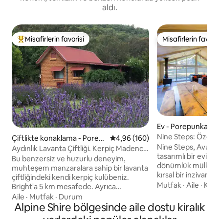
aldı.
Misafirlerin favorisi
Misafirlerin favoris
Misafirlerin favorilerinden en beğenilenler arasında
Misafirlerin favoris
Ev - Porepunkah
Nine Steps: Özel m
Çiftlikte konaklama - Porep
5 üzerinden ortalama 4,96 puan
4,96 (160)
manzarası
Nine Steps, Avustr
unkah
Aydınlık Lavanta Çiftliği. Kerpiç Madenci
tasarımlı bir evi ve
Kulübesi 1
Bu benzersiz ve huzurlu deneyim,
dönümlük mülkümü
muhteşem manzaralara sahip bir lavanta
kırsal bir inzivanın
çiftliğindeki kendi kerpiç kulübeniz.
fırsatınızdır. Geniş
Mutfak
·
Aile
·
Kay
Bright'a 5 km mesafede. Ayrıca
Dağı'nın muhteşem
yakınlarda demiryolu parkuru, golf sahası
Aile
·
Mutfak
·
Durum
çıkarın. • Bright'a arabayla 10 dakikalık
ve yürüyüş parkurları, Mount Buffalo ve
Alpine Shire bölgesinde aile dostu kiralık
mesafede, Nine Ste
tarihi dağ evi de bulunuyor. Yeterli