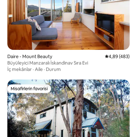
Daire - Mount Beauty
5 üzerinden or
4,89 (483)
Büyüleyici Manzaralı İskandinav Sıra Evi
İç mekânlar
·
Aile
·
Durum
Misafirlerin favorisi
Misafirlerin favorisi