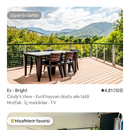
Süper Ev Sahibi
Süper Ev Sahibi
Ev - Bright
5 üzerinden o
4,81 (103)
Cindy's View - Evcil hayvan dostu aile tatili
Mutfak
·
İç mekânlar
·
TV
Misafirlerin favorisi
Misafirlerin favorilerinden en beğenilenler arasında