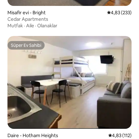
Misafir evi - Bright
5 üzerinden or
4,83 (233)
Cedar Apartments
Mutfak
·
Aile
·
Olanaklar
Süper Ev Sahibi
Süper Ev Sahibi
Daire - Hotham Heights
5 üzerinden o
4,83 (112)