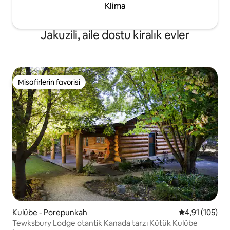
Klima
Jakuzili, aile dostu kiralık evler
Misafirlerin favorisi
Misafirlerin favorisi
Kulübe - Porepunkah
5 üzerinden o
4,91 (105)
Tewksbury Lodge otantik Kanada tarzı Kütük Kulübe