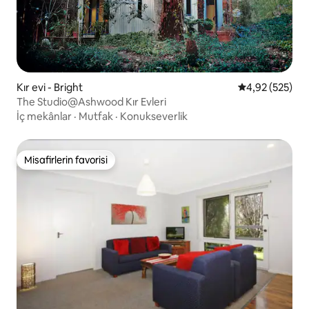
Kır evi - Bright
5 üzerinden or
4,92 (525)
The Studio@Ashwood Kır Evleri
İç mekânlar
·
Mutfak
·
Konukseverlik
Misafirlerin favorisi
Misafirlerin favorisi