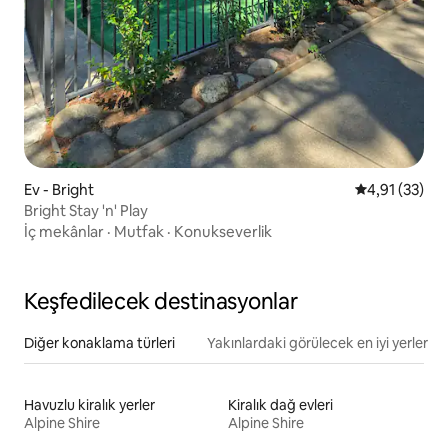
Ev - Bright
5 üzerinden 
4,91 (33)
Bright Stay 'n' Play
İç mekânlar
·
Mutfak
·
Konukseverlik
Keşfedilecek destinasyonlar
Diğer konaklama türleri
Yakınlardaki görülecek en iyi yerler
Havuzlu kiralık yerler
Kiralık dağ evleri
Alpine Shire
Alpine Shire