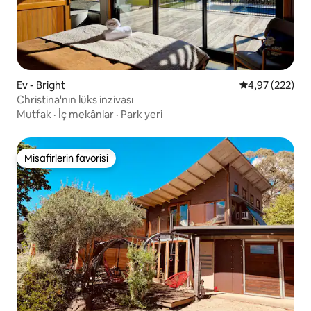
Ev - Bright
5 üzerinden or
4,97 (222)
Christina'nın lüks inzivası
Mutfak
·
İç mekânlar
·
Park yeri
Misafirlerin favorisi
Misafirlerin favorisi