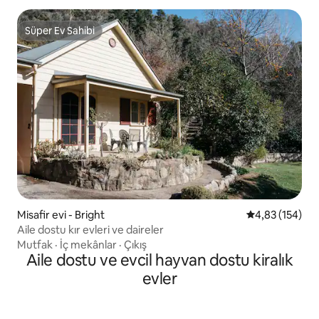
Süper Ev Sahibi
Süper Ev Sahibi
Misafir evi - Bright
5 üzerinden or
4,83 (154)
Aile dostu kır evleri ve daireler
Mutfak
·
İç mekânlar
·
Çıkış
Aile dostu ve evcil hayvan dostu kiralık
evler