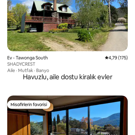
Ev - Tawonga South
5 üzerinden o
4,79 (175)
SHADYCREST
Aile
·
Mutfak
·
Banyo
Havuzlu, aile dostu kiralık evler
Misafirlerin favorisi
Misafirlerin favorisi