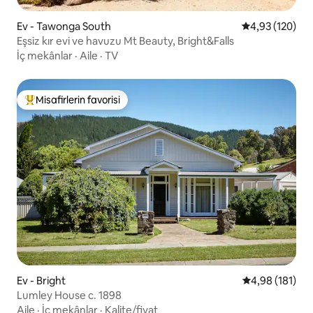
Ev - Tawonga South
5 üzerinden or
4,93 (120)
Eşsiz kır evi ve havuzu Mt Beauty, Bright&Falls
İç mekânlar
·
Aile
·
TV
Misafirlerin favorisi
Misafirlerin favorilerinden en beğenilenler arasında
Ev - Bright
5 üzerinden o
4,98 (181)
Lumley House c. 1898
Aile
·
İç mekânlar
·
Kalite/fiyat