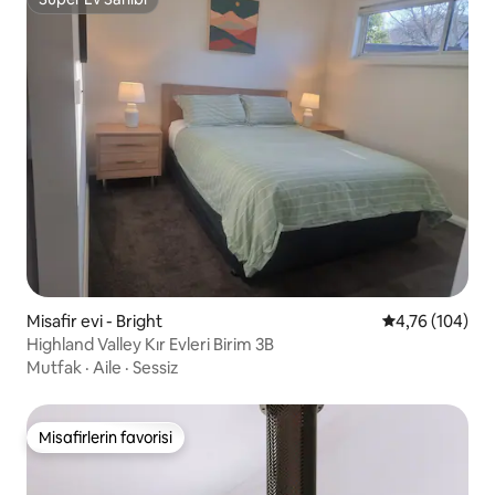
Süper Ev Sahibi
Misafir evi - Bright
5 üzerinden or
4,76 (104)
Highland Valley Kır Evleri Birim 3B
Mutfak
·
Aile
·
Sessiz
Misafirlerin favorisi
Misafirlerin favorisi