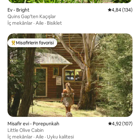
Ev - Bright
5 üzerinden or
4,84 (134)
Quins Gap'ten Kaçışlar
İç mekânlar
·
Aile
·
Bisiklet
Misafirlerin favorisi
Misafirlerin favorilerinden en beğenilenler arasında
Misafir evi - Porepunkah
5 üzerinden or
4,92 (107)
Little Olive Cabin
İç mekânlar
·
Aile
·
Uyku kalitesi