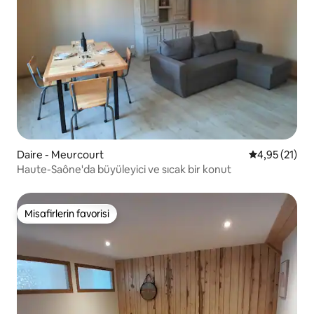
Daire - Meurcourt
5 üzerinden 
4,95 (21)
Haute-Saône'da büyüleyici ve sıcak bir konut
Misafirlerin favorisi
Misafirlerin favorisi