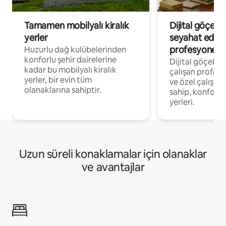
Tamamen mobilyalı kiralık
Dijital göçebe
yerler
seyahat eden
profesyonelle
Huzurlu dağ kulübelerinden
konforlu şehir dairelerine
Dijital göçebel
kadar bu mobilyalı kiralık
çalışan profesyo
yerler, bir evin tüm
ve özel çalışma
olanaklarına sahiptir.
sahip, konforl
yerleri.
Uzun süreli konaklamalar için olanaklar
ve avantajlar