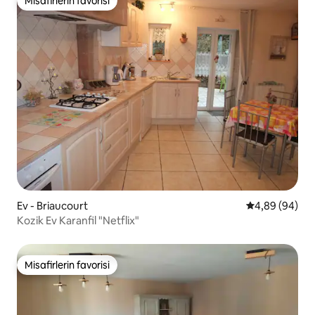
Misafirlerin favorisi
Misafirlerin favorisi
Ev - Briaucourt
5 üzerinden o
4,89 (94)
Kozik Ev Karanfil "Netflix"
Misafirlerin favorisi
Misafirlerin favorisi