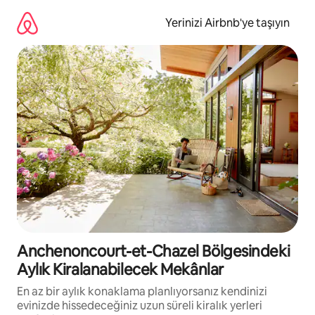
İçeriğe
atla
Yerinizi Airbnb'ye taşıyın
Anchenoncourt-et-Chazel Bölgesindeki
Aylık Kiralanabilecek Mekânlar
En az bir aylık konaklama planlıyorsanız kendinizi
evinizde hissedeceğiniz uzun süreli kiralık yerleri