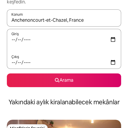
keşfedin.
Konum
Sonuçlar kullanılabilir olduğunda yukarı ve aşağı oklarıyla gezi
Giriş
Çıkış
Arama
Yakındaki aylık kiralanabilecek mekânlar