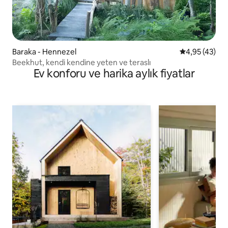
Baraka - Hennezel
5 üzerinden o
4,95 (43)
Beekhut, kendi kendine yeten ve teraslı
Ev konforu ve harika aylık fiyatlar