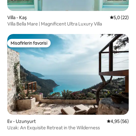
Villa - Kaş
5 üzerinden
5,0 (22)
Villa Bella Mare | Magnificent Ultra Luxury Villa
Misafirlerin favorisi
Misafirlerin favorisi
Ev - Uzunyurt
5 üzerinden o
4,95 (56)
Uzak: An Exquisite Retreat in the Wilderness