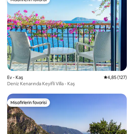
Misafirlerin favorisi
Ev - Kaş
5 üzerinden o
4,85 (127)
Deniz Kenarında Keyifli Villa - Kaş
Misafirlerin favorisi
Misafirlerin favorisi