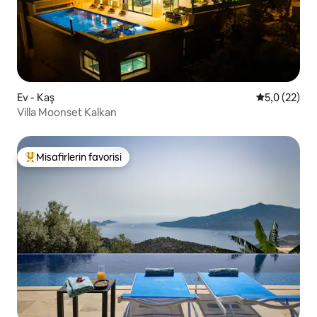
Ev - Kaş
5 üzerinden
5,0 (22)
Villa Moonset Kalkan
Misafirlerin favorisi
Misafirlerin favorilerinden en beğenilenler arasında