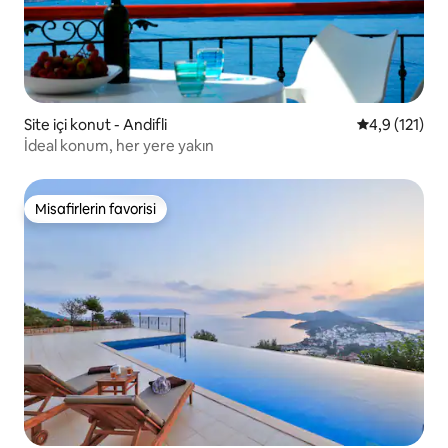
Site içi konut - Andifli
5 üzerinden 
4,9 (121)
İdeal konum, her yere yakın
Misafirlerin favorisi
Misafirlerin favorisi