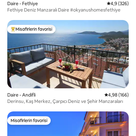
Daire - Fethiye
5 üzerinden o
4,9 (326)
Fethiye Deniz Manzaralı Daire #okyanushomesfethiye
Misafirlerin favorisi
Misafirlerin favorilerinden en beğenilenler arasında
Daire - Andifli
5 üzerinden or
4,98 (166)
Derinsu, Kaş Merkez, Çarpıcı Deniz ve Şehir Manzaraları
Misafirlerin favorisi
Misafirlerin favorisi