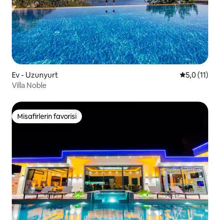
Ev - Uzunyurt
5 üzerinden
5,0 (11)
Villa Noble
Misafirlerin favorisi
Misafirlerin favorisi