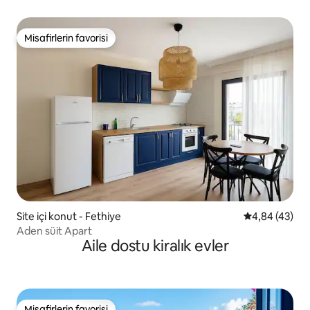
Misafirlerin favorisi
Misafirlerin favorisi
Site içi konut - Fethiye
5 üzerinden o
4,84 (43)
Aden süit Apart
Aile dostu kiralık evler
Misafirlerin favorisi