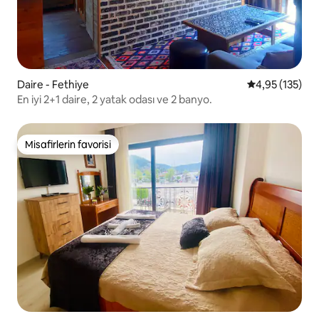
Daire - Fethiye
5 üzerinden o
4,95 (135)
En iyi 2+1 daire, 2 yatak odası ve 2 banyo.
Misafirlerin favorisi
Misafirlerin favorisi