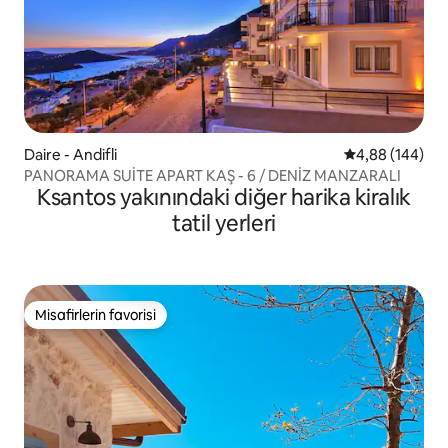
Daire - Andifli
5 üzerinden or
4,88 (144)
PANORAMA SUİTE APART KAŞ - 6 / DENİZ MANZARALI
Ksantos yakınındaki diğer harika kiralık
tatil yerleri
Misafirlerin favorisi
Misafirlerin favorisi