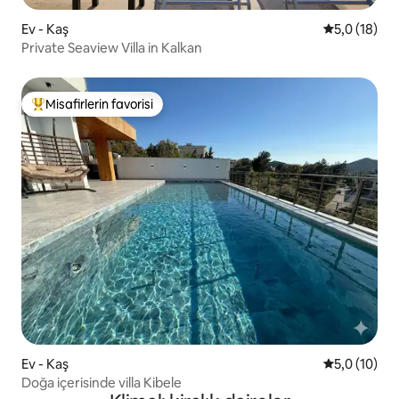
Ev - Kaş
5 üzerinden
5,0 (18)
Private Seaview Villa in Kalkan
Misafirlerin favorisi
Misafirlerin favorilerinden en beğenilenler arasında
Ev - Kaş
5 üzerinden
5,0 (10)
Doğa içerisinde villa Kibele