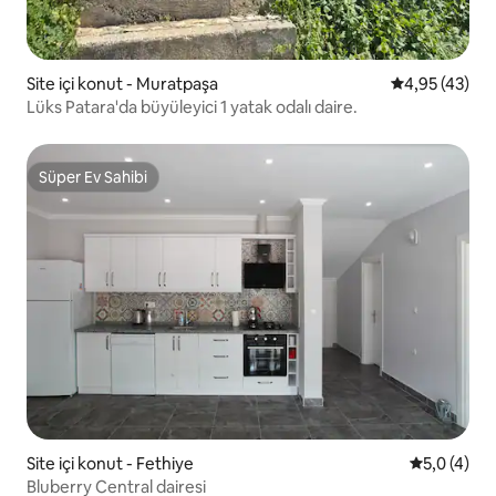
Site içi konut - Muratpaşa
5 üzerinden o
4,95 (43)
Lüks Patara'da büyüleyici 1 yatak odalı daire.
Süper Ev Sahibi
Süper Ev Sahibi
Site içi konut - Fethiye
5 üzerinde
5,0 (4)
Bluberry Central dairesi