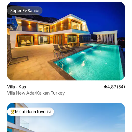
Süper Ev Sahibi
Süper Ev Sahibi
Villa - Kaş
5 üzerinden o
4,87 (54)
Villa New Ada/Kalkan Turkey
Misafirlerin favorisi
Misafirlerin favorilerinden en beğenilenler arasında