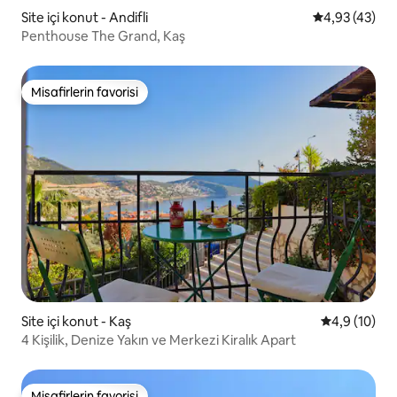
Site içi konut - Andifli
5 üzerinden o
4,93 (43)
Penthouse The Grand, Kaş
Misafirlerin favorisi
Misafirlerin favorisi
Site içi konut - Kaş
5 üzerinden
4,9 (10)
4 Kişilik, Denize Yakın ve Merkezi Kiralık Apart
Misafirlerin favorisi