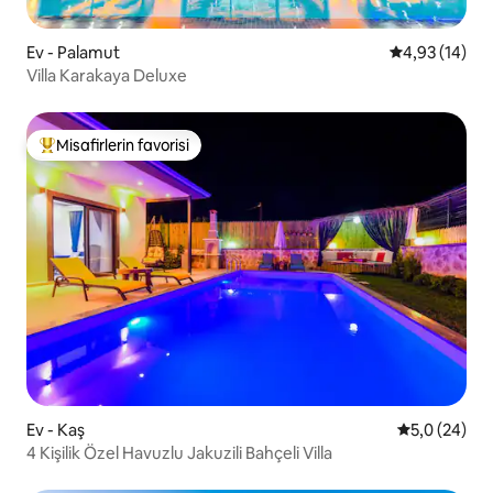
Ev - Palamut
5 üzerinden o
4,93 (14)
Villa Karakaya Deluxe
Misafirlerin favorisi
Misafirlerin favorilerinden en beğenilenler arasında
Ev - Kaş
5 üzerinden 
5,0 (24)
4 Kişilik Özel Havuzlu Jakuzili Bahçeli Villa