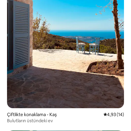
Çiftlikte konaklama - Kaş
5 üzerinden o
4,93 (14)
Bulutların üstündeki ev