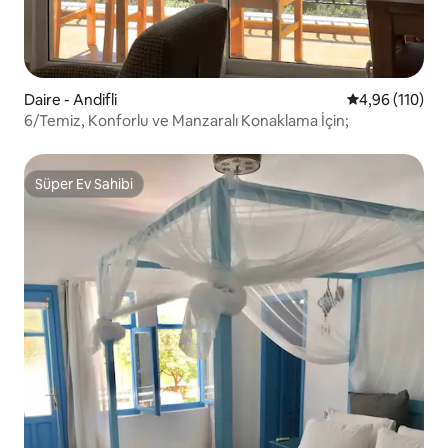
Daire - Andifli
5 üzerinden o
4,96 (110)
6/Temiz, Konforlu ve Manzaralı Konaklama İçin;
Süper Ev Sahibi
Süper Ev Sahibi