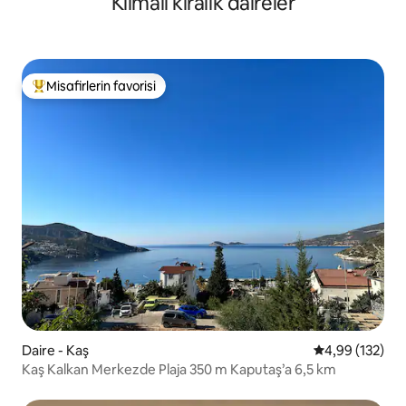
Klimalı kiralık daireler
Misafirlerin favorisi
Misafirlerin favorilerinden en beğenilenler arasında
Daire - Kaş
5 üzerinden or
4,99 (132)
Kaş Kalkan Merkezde Plaja 350 m Kaputaş’a 6,5 km