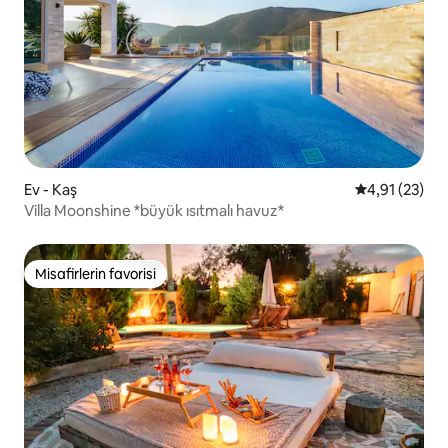
Ev - Kaş
5 üzerinden 
4,91 (23)
Villa Moonshine *büyük ısıtmalı havuz*
Misafirlerin favorisi
Misafirlerin favorisi