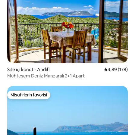
Site içi konut - Andifli
5 üzerinden or
4,89 (178)
Muhteşem Deniz Manzaralı 2+1 Apart
Misafirlerin favorisi
Misafirlerin favorisi