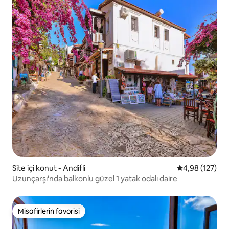
Site içi konut - Andifli
5 üzerinden or
4,98 (127)
Uzunçarşı'nda balkonlu güzel 1 yatak odalı daire
Misafirlerin favorisi
Misafirlerin favorisi