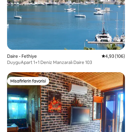
Daire - Fethiye
5 üzerinden or
4,93 (106)
DuyguApart 1+1 Deniz Manzaralı Daire 103
Misafirlerin favorisi
Misafirlerin favorisi