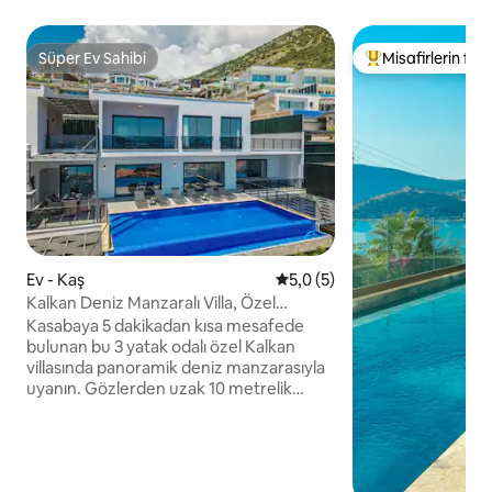
Süper Ev Sahibi
Misafirlerin favo
Süper Ev Sahibi
Misafirlerin favor
Ev - Kaş
5 üzerinden ortalama 5,0 pu
5,0 (5)
Kalkan Deniz Manzaralı Villa, Özel
sonsuzluk havuzu
Kasabaya 5 dakikadan kısa mesafede
bulunan bu 3 yatak odalı özel Kalkan
villasında panoramik deniz manzarasıyla
uyanın. Gözlerden uzak 10 metrelik
sonsuzluk havuzunun, güneşlenme
teraslarının, kaliteli şezlongların, açık
hava yemek alanının, tuğla barbekünün
ve masa tenisinin keyfini çıkarın. Akıllı TV,