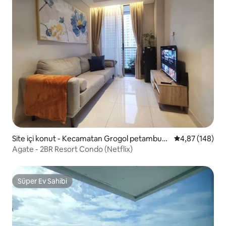
Site içi konut - Kecamatan Grogol petambura
5 üzerinden or
4,87 (148)
n
Agate - 2BR Resort Condo (Netflix)
Süper Ev Sahibi
Süper Ev Sahibi