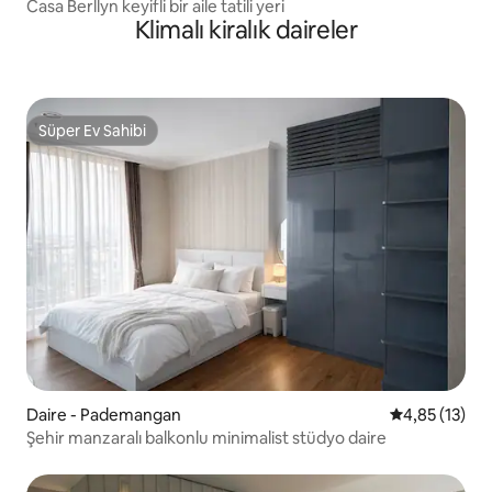
Casa Berllyn keyifli bir aile tatili yeri
Klimalı kiralık daireler
Süper Ev Sahibi
Süper Ev Sahibi
Daire - Pademangan
5 üzerinden 
4,85 (13)
Şehir manzaralı balkonlu minimalist stüdyo daire