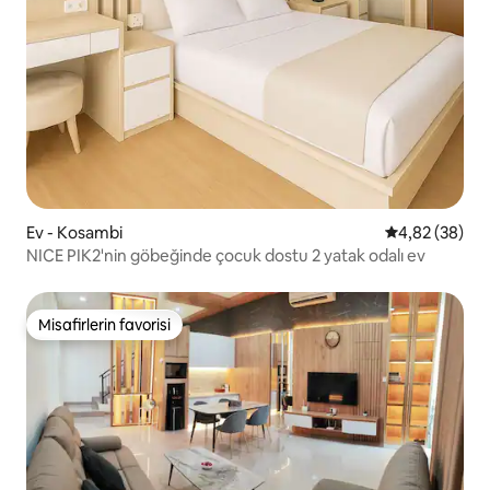
Ev - Kosambi
5 üzerinden o
4,82 (38)
NICE PIK2'nin göbeğinde çocuk dostu 2 yatak odalı ev
Misafirlerin favorisi
Misafirlerin favorisi