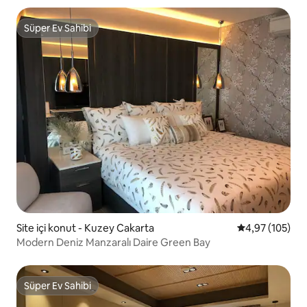
Süper Ev Sahibi
Süper Ev Sahibi
Site içi konut - Kuzey Cakarta
5 üzerinden or
4,97 (105)
Modern Deniz Manzaralı Daire Green Bay
Süper Ev Sahibi
Süper Ev Sahibi