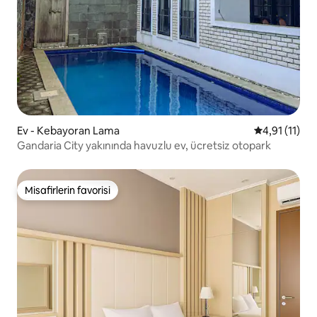
Ev - Kebayoran Lama
5 üzerinden 
4,91 (11)
Gandaria City yakınında havuzlu ev, ücretsiz otopark
Misafirlerin favorisi
Misafirlerin favorisi