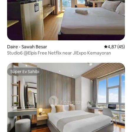
Daire - Sawah Besar
5 üzerinden o
4,87 (45)
Studio6 @Elpis Free Netflix near JIExpo Kemayoran
Süper Ev Sahibi
Süper Ev Sahibi