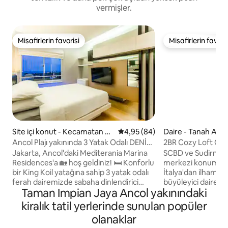
vermişler.
Misafirlerin favorisi
Misafirlerin favoris
Misafirlerin favorisi
Misafirlerin favoris
Site içi konut - Kecamatan Pa
5 üzerinden ortalama 4,95 pua
4,95 (84)
Daire - Tanah Aba
demangan
Ancol Plajı yakınında 3 Yatak Odalı DENİZ
2BR Cozy Loft CBD
MANZARALI Daire
Sanatçı Tasarımı
Jakarta, Ancol'daki Mediterania Marina
SCBD ve Sudirman 
Residences'a 🏡 hoş geldiniz! 🛏 Konforlu
merkezi konumda 
bir King Koil yatağına sahip 3 yatak odalı
İtalya'dan ilham ala
ferah dairemizde sabaha dinlendirici
büyüleyici dairemi
Taman Impian Jaya Ancol yakınındaki
deniz manzaralarıyla uyanın. Ancol
Mekânım büyüleyic
Dreamland'in yanında yer alır ve aileler,
tam donanımlı bir 
kiralık tatil yerlerinde sunulan popüler
gruplar ve iş için seyahat edenler için
keşiften sonra din
olanaklar
ideal bir seçimdir. 🏢 OLANAKLAR: ✅️
mükemmel konforlu