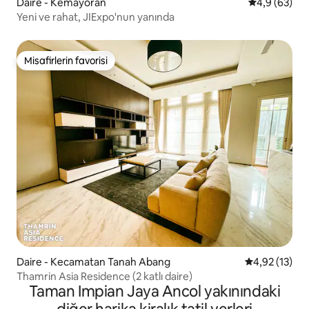
Daire - Kemayoran
5 üzerinden 
4,9 (63)
Yeni ve rahat, JIExpo'nun yanında
Misafirlerin favorisi
Misafirlerin favorisi
Daire - Kecamatan Tanah Abang
5 üzerinden 
4,92 (13)
Thamrin Asia Residence (2 katlı daire)
Taman Impian Jaya Ancol yakınındaki