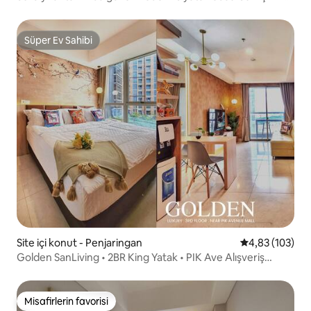
Netflix 7 kişi kalabilir
Süper Ev Sahibi
Süper Ev Sahibi
Site içi konut - Penjaringan
5 üzerinden or
4,83 (103)
Golden SanLiving • 2BR King Yatak • PIK Ave Alışveriş
Merkezi Yakınında
Misafirlerin favorisi
Misafirlerin favorisi