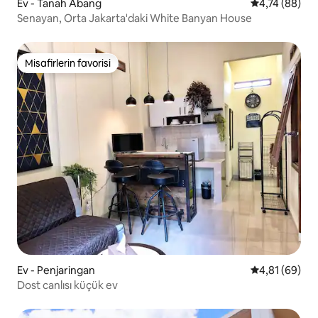
Ev - Tanah Abang
5 üzerinden o
4,74 (88)
Senayan, Orta Jakarta'daki White Banyan House
Misafirlerin favorisi
Misafirlerin favorisi
Ev - Penjaringan
5 üzerinden o
4,81 (69)
Dost canlısı küçük ev