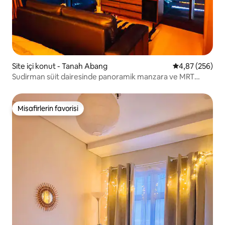
Site içi konut - Tanah Abang
5 üzerinden or
4,87 (256)
Sudirman süit dairesinde panoramik manzara ve MRT
yakınında
Misafirlerin favorisi
Misafirlerin favorisi