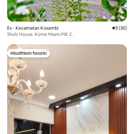
Ev - Kecamatan Kosambi
5 üzerinde
5 (30)
Shelz House. Küme Miami PIK 2 .
Misafirlerin favorisi
Misafirlerin favorisi