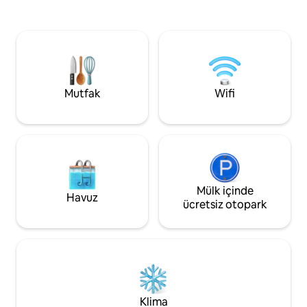
Eksiksiz Olanaklar NETFLIX ve Kablo TV'li
alanı sunuyor. Cakarta'daki iş
📺 HDTV 🌐 150 Mbps fiber optik kablosuz
bölgesinden en iyi
internet bağlantısı 🍳 Hafif Yemek
ve gece hayatına 
Pişirme Mutfağı 🛡️ 7/24 Güvenlik 🚗
erişimin keyfini çıkarac
Otopark 🧺 Çamaşır yıkama hizmeti 🛍️
ayrıca yüksek hızlı
Minimarts 🏊 Yüzme havuzu. 🏋️ Spor
bağlantısı, yayın hi
Salonu
TV'ler bulunmaktad
Mutfak
Wifi
Mülk içinde
Havuz
ücretsiz otopark
Klima