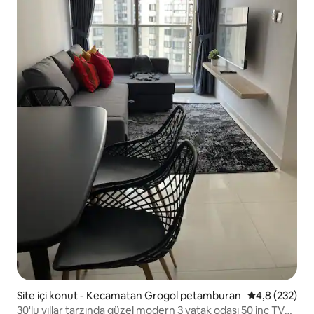
Site içi konut - Kecamatan Grogol petamburan
5 üzerinden o
4,8 (232)
30'lu yıllar tarzında güzel modern 3 yatak odası 50 inç TV