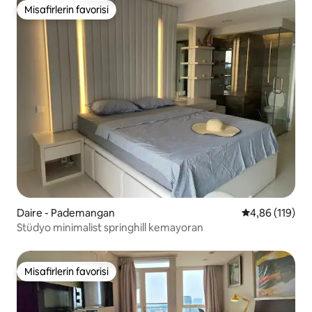
Misafirlerin favorisi
Misafirlerin favorisi
Daire - Pademangan
5 üzerinden o
4,86 (119)
Stüdyo minimalist springhill kemayoran
Misafirlerin favorisi
Misafirlerin favorisi