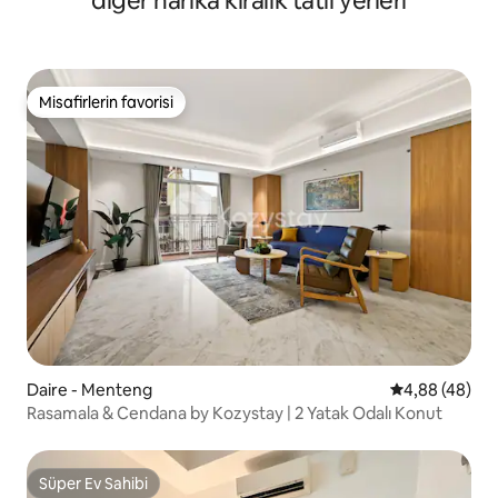
diğer harika kiralık tatil yerleri
Misafirlerin favorisi
Misafirlerin favorisi
Daire - Menteng
5 üzerinden o
4,88 (48)
Rasamala & Cendana by Kozystay | 2 Yatak Odalı Konut
Süper Ev Sahibi
Süper Ev Sahibi