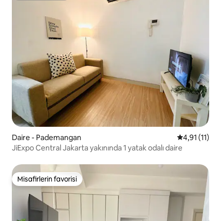
Daire - Pademangan
5 üzerinden 
4,91 (11)
JiExpo Central Jakarta yakınında 1 yatak odalı daire
Misafirlerin favorisi
Misafirlerin favorisi