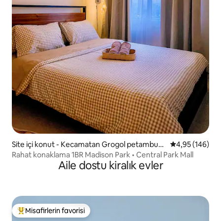
Site içi konut - Kecamatan Grogol petambura
5 üzerinden or
4,95 (146)
n
Rahat konaklama 1BR Madison Park • Central Park Mall
Aile dostu kiralık evler
Misafirlerin favorisi
Misafirlerin favorilerinden en beğenilenler arasında