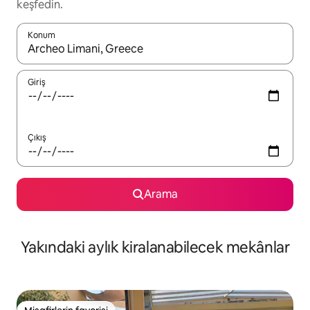
keşfedin.
Konum
Sonuçlar kullanılabilir olduğunda yukarı ve aşağı oklarıyla gezi
Giriş
Çıkış
Arama
Yakındaki aylık kiralanabilecek mekânlar