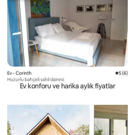
Ev - Corinth
5 üzerind
5 (6)
Huzurlu bahçeli sahil dairesi
Ev konforu ve harika aylık fiyatlar