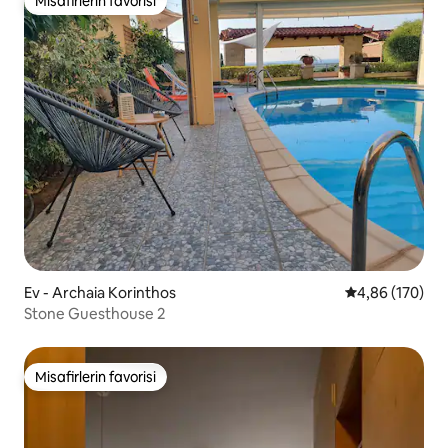
Misafirlerin favorisi
Misafirlerin favorisi
Ev - Archaia Korinthos
5 üzerinden or
4,86 (170)
Stone Guesthouse 2
Misafirlerin favorisi
Misafirlerin favorisi