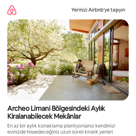
İçeriğe
atla
Yerinizi Airbnb'ye taşıyın
Archeo Limani Bölgesindeki Aylık
Kiralanabilecek Mekânlar
En az bir aylık konaklama planlıyorsanız kendinizi
evinizde hissedeceğiniz uzun süreli kiralık yerleri