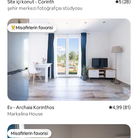
Site içi konut - Corinth
5 üzerinde
5 (28)
şehir merkezi fotoğrafçısı stüdyosu
Misafirlerin favorisi
Misafirlerin favorilerinden en beğenilenler arasında
Ev - Archaia Korinthos
5 üzerinden o
4,99 (81)
Markelina House
Misafirlerin favorisi
Misafirlerin favorisi