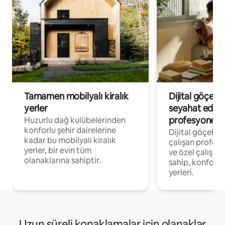
Tamamen mobilyalı kiralık
Dijital göçebe
yerler
seyahat eden
profesyonelle
Huzurlu dağ kulübelerinden
konforlu şehir dairelerine
Dijital göçebel
kadar bu mobilyalı kiralık
çalışan profesyo
yerler, bir evin tüm
ve özel çalışma
olanaklarına sahiptir.
sahip, konforl
yerleri.
Uzun süreli konaklamalar için olanaklar