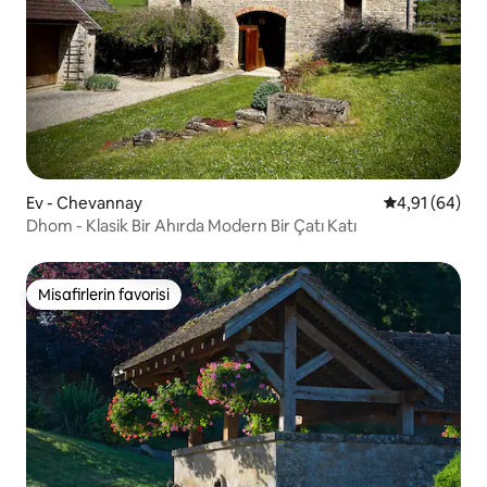
Ev - Chevannay
5 üzerinden o
4,91 (64)
Dhom - Klasik Bir Ahırda Modern Bir Çatı Katı
Misafirlerin favorisi
Misafirlerin favorisi