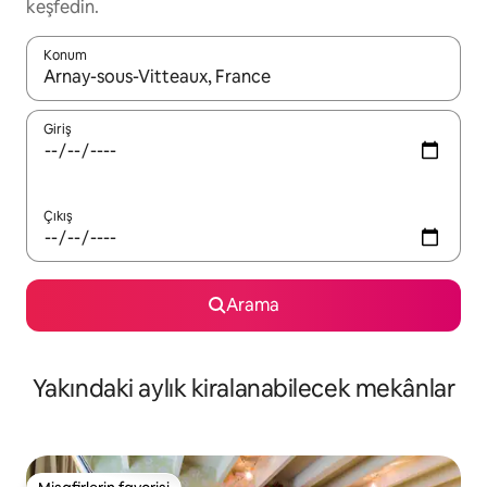
keşfedin.
Konum
Sonuçlar kullanılabilir olduğunda yukarı ve aşağı oklarıyla gezi
Giriş
Çıkış
Arama
Yakındaki aylık kiralanabilecek mekânlar