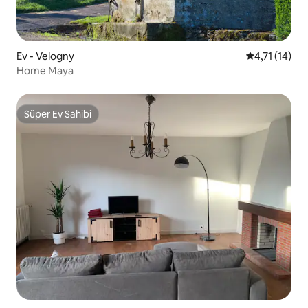
Ev - Velogny
5 üzerinden 
4,71 (14)
Home Maya
Süper Ev Sahibi
Süper Ev Sahibi