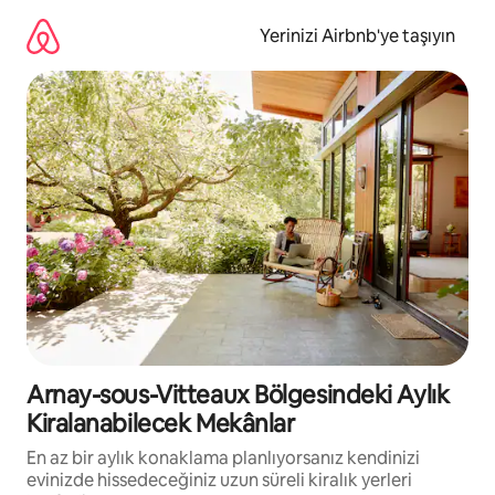
İçeriğe
atla
Yerinizi Airbnb'ye taşıyın
Arnay-sous-Vitteaux Bölgesindeki Aylık
Kiralanabilecek Mekânlar
En az bir aylık konaklama planlıyorsanız kendinizi
evinizde hissedeceğiniz uzun süreli kiralık yerleri