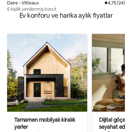
Daire - Vitteaux
5 üzerinden o
4,75 (24)
6 kişilik yenilenmiş konut
Ev konforu ve harika aylık fiyatlar
Tamamen mobilyalı kiralık
Dijital göçebe
yerler
seyahat eden