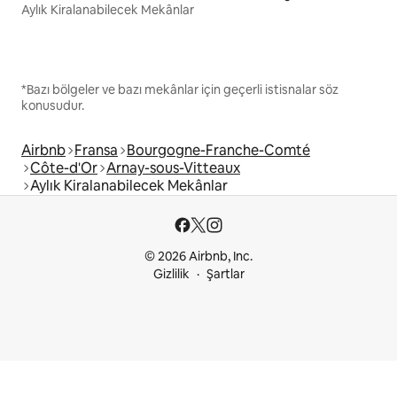
Aylık Kiralanabilecek Mekânlar
*Bazı bölgeler ve bazı mekânlar için geçerli istisnalar söz
konusudur.
Airbnb
Fransa
Bourgogne-Franche-Comté
Côte-d'Or
Arnay-sous-Vitteaux
Aylık Kiralanabilecek Mekânlar
© 2026 Airbnb, Inc.
Gizlilik
Şartlar