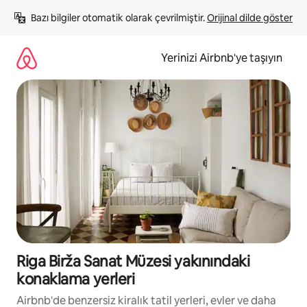
İçeriğe
Bazı bilgiler otomatik olarak çevrilmiştir. 
Orijinal dilde göster
atla
Yerinizi Airbnb'ye taşıyın
Riga Birža Sanat Müzesi yakınındaki
konaklama yerleri
Airbnb'de benzersiz kiralık tatil yerleri, evler ve daha