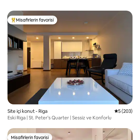
Misafirlerin favorisi
Misafirlerin favorilerinden en beğenilenler arasında
Site içi konut - Riga
5 üzerinden
5 (203)
Eski Riga | St. Peter's Quarter | Sessiz ve Konforlu
Misafirlerin favorisi