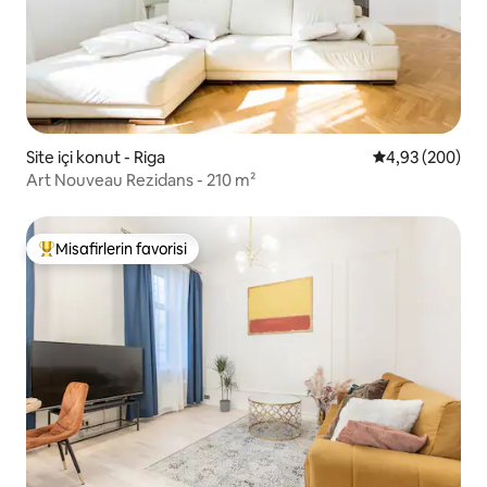
Site içi konut - Riga
5 üzerinden or
4,93 (200)
Art Nouveau Rezidans - 210 m²
Misafirlerin favorisi
Misafirlerin favorilerinden en beğenilenler arasında