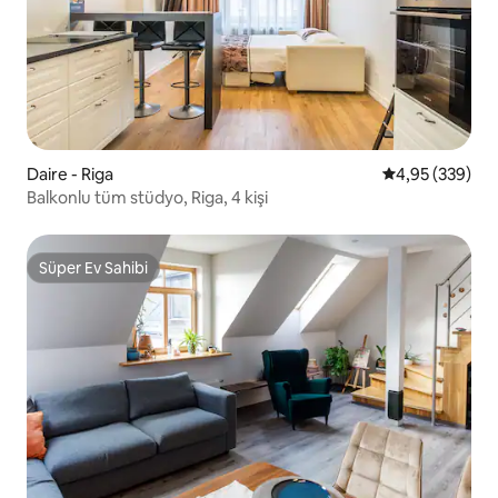
Daire - Riga
5 üzerinden or
4,95 (339)
Balkonlu tüm stüdyo, Riga, 4 kişi
Süper Ev Sahibi
Süper Ev Sahibi