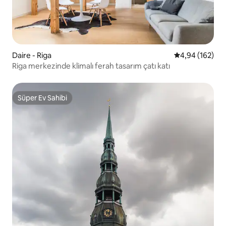
Daire - Riga
5 üzerinden or
4,94 (162)
Riga merkezinde klimalı ferah tasarım çatı katı
Süper Ev Sahibi
Süper Ev Sahibi