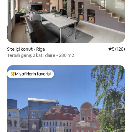
Site içi konut - Riga
5 üzerinden
5 (126)
Teraslı geniş 2 katlı daire - 280 m2
Misafirlerin favorisi
Misafirlerin favorilerinden en beğenilenler arasında