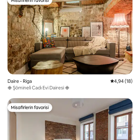
Misafirlerin favorisi
Misafirlerin favorisi
Daire - Riga
5 üzerinden o
4,94 (18)
𖠁 Şömineli Cadı Evi Dairesi 𖠁
Misafirlerin favorisi
Misafirlerin favorisi