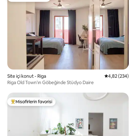
Misafirlerin favorisi
Site içi konut - Riga
5 üzerinden or
4,82 (234)
Riga Old Town'ın Göbeğinde Stüdyo Daire
Misafirlerin favorisi
Misafirlerin favorilerinden en beğenilenler arasında