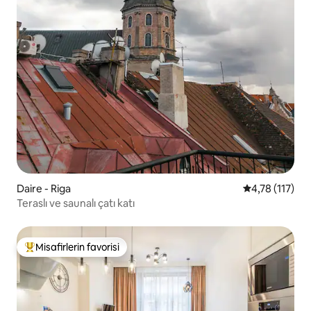
Daire - Riga
5 üzerinden o
4,78 (117)
Teraslı ve saunalı çatı katı
Misafirlerin favorisi
Misafirlerin favorilerinden en beğenilenler arasında