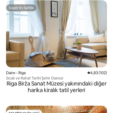
Süper Ev Sahibi
Süper Ev Sahibi
Daire - Riga
5 üzerinden or
4,83 (102)
Sıcak ve Rahat Tarihi Şehir Dairesi
Riga Birža Sanat Müzesi yakınındaki diğer
harika kiralık tatil yerleri