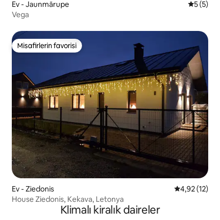
Ev - Jaunmārupe
5 üzerin
5 (5)
Vega
Misafirlerin favorisi
Misafirlerin favorisi
Ev - Ziedonis
5 üzerinden 
4,92 (12)
House Ziedonis, Kekava, Letonya
Klimalı kiralık daireler