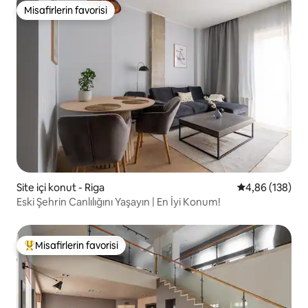
Misafirlerin favorisi
Misafirlerin favorisi
Site içi konut - Riga
5 üzerinden or
4,86 (138)
Eski Şehrin Canlılığını Yaşayın | En İyi Konum!
Misafirlerin favorisi
Misafirlerin favorilerinden en beğenilenler arasında