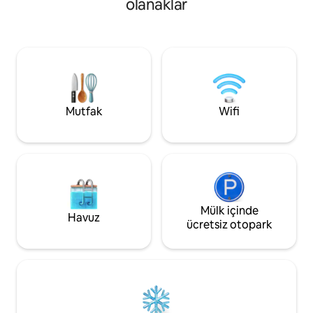
olanaklar
sunuyor. İster hafta sonu kaçamağı için
üssü. İçeride, aşağıdakileri içeren özenle
ister uzun süreli b
tasarlanmış bir mekânın keyfini çıkarın:
ziyaret ediyor olun
Bulaşık makinesi, buzdolabı, ocak ile tam
büyüleyici dairenin
donanımlı bir mutfak. Rahat bir yatak;
hissetmenizi sağl
Yüksek hızlı kablosuz internet bağlantısı
ve Netflix'li akıllı TV Şık, modern bir
banyo.
Mutfak
Wifi
Mülk içinde
Havuz
ücretsiz otopark