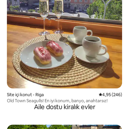
Site içi konut - Riga
5 üzerinden or
4,95 (246)
Old Town Seagulls! En iyi konum, banyo, anahtarsız!
Aile dostu kiralık evler