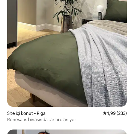
Site içi konut - Riga
5 üzerinden or
4,99 (233)
Rönesans binasında tarihi olan yer