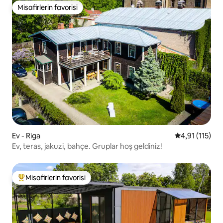
Misafirlerin favorisi
Misafirlerin favorisi
Ev - Riga
5 üzerinden o
4,91 (115)
Ev, teras, jakuzi, bahçe. Gruplar hoş geldiniz!
Misafirlerin favorisi
Misafirlerin favorilerinden en beğenilenler arasında