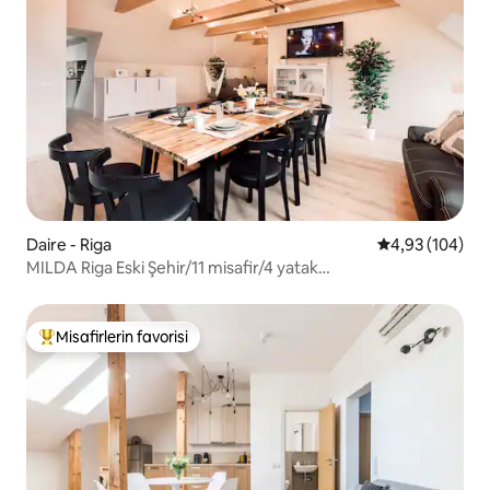
Daire - Riga
5 üzerinden or
4,93 (104)
MILDA Riga Eski Şehir/11 misafir/4 yatak
odası/klima/merkezi konum
Misafirlerin favorisi
Misafirlerin favorilerinden en beğenilenler arasında