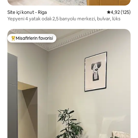
Site içi konut - Riga
5 üzerinden o
4,92 (125)
Yepyeni 4 yatak odalı 2,5 banyolu merkezi, bulvar, lüks
Misafirlerin favorisi
Misafirlerin favorilerinden en beğenilenler arasında