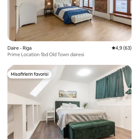
Daire - Riga
5 üzerinden 
4,9 (63)
Prime Location 1bd Old Town dairesi
Misafirlerin favorisi
Misafirlerin favorisi