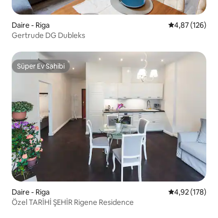
Daire - Riga
5 üzerinden or
4,87 (126)
Gertrude DG Dubleks
Süper Ev Sahibi
Süper Ev Sahibi
Daire - Riga
5 üzerinden or
4,92 (178)
Özel TARİHİ ŞEHİR Rigene Residence