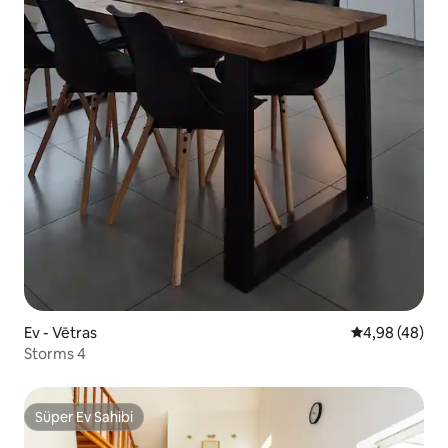
Ev - Vētras
5 üzerinden o
4,98 (48)
Storms 4
Süper Ev Sahibi
Süper Ev Sahibi