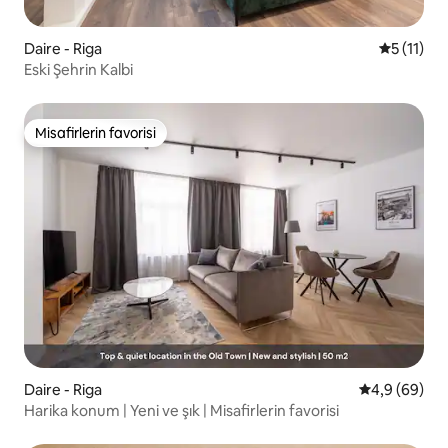
Daire - Riga
5 üzerind
5 (11)
Eski Şehrin Kalbi
Misafirlerin favorisi
Misafirlerin favorisi
Daire - Riga
5 üzerinden 
4,9 (69)
Harika konum | Yeni ve şık | Misafirlerin favorisi