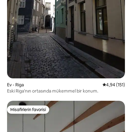
Ev - Riga
5 üzerinden o
4,94 (151)
Eski Riga'nın ortasında mükemmel bir konum.
Misafirlerin favorisi
Misafirlerin favorisi