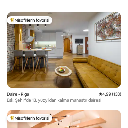
Misafirlerin favorisi
Misafirlerin favorilerinden en beğenilenler arasında
Daire - Riga
5 üzerinden or
4,99 (133)
Eski Şehir'de 13. yüzyıldan kalma manastır dairesi
Misafirlerin favorisi
Misafirlerin favorilerinden en beğenilenler arasında