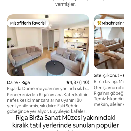
vermişler.
Misafirlerin favorisi
Misafirlerin favo
Misafirlerin favorisi
Misafirlerin favor
Site içi konut - Rig
Birch Living: Merke
Daire - Riga
5 üzerinden ortalama 4,87 puan
4,87 (140)
tasarım daire
Geniş ama rahat üç
Riga'da Dome meydanının yanında şık bir
Riga'nın göbeğind
tarihi şehir kaçamağı
Pencerenizden Riga'nın ana Katedrali'nin
Temiz İskandinav t
nefes kesici manzaralarına uyanın! Bu
mekân, aileler ve st
yeni yenilenmiş, şık daire Eski Şehrin
seyahatseverler i
göbeğinde yer alıyor. Büyüleyici kafeler,
Living, şehir merk
Riga Birža Sanat Müzesi yakınındaki
canlı barlar ve kültürel kent simgeleri
konaklama için ihti
sadece birkaç adım ötede, Riga'nın en
kiralık tatil yerlerinde sunulan popüler
şeyle donatılmış hu
iyilerini keşfetmek için mükemmel bir ev