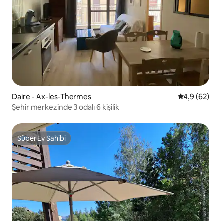
Daire - Ax-les-Thermes
5 üzerinden 
4,9 (62)
Şehir merkezinde 3 odalı 6 kişilik
Süper Ev Sahibi
Süper Ev Sahibi