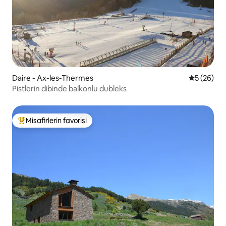
Daire - Ax-les-Thermes
5 üzerinde
5 (26)
Pistlerin dibinde balkonlu dubleks
Misafirlerin favorisi
Misafirlerin favorilerinden en beğenilenler arasında