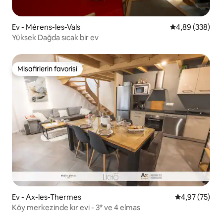
Ev - Mérens-les-Vals
5 üzerinden or
4,89 (338)
Yüksek Dağda sıcak bir ev
Misafirlerin favorisi
Misafirlerin favorisi
Ev - Ax-les-Thermes
5 üzerinden o
4,97 (75)
Köy merkezinde kır evi - 3* ve 4 elmas