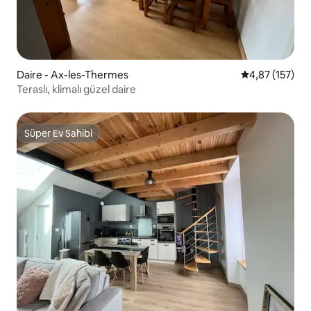
Daire - Ax-les-Thermes
5 üzerinden o
4,87 (157)
Teraslı, klimalı güzel daire
Süper Ev Sahibi
Süper Ev Sahibi