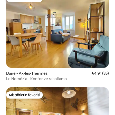
Misafirlerin favorisi
Daire - Ax-les-Thermes
5 üzerinden 
4,91 (35)
Le Nomézia - Konfor ve rahatlama
Misafirlerin favorisi
Misafirlerin favorisi