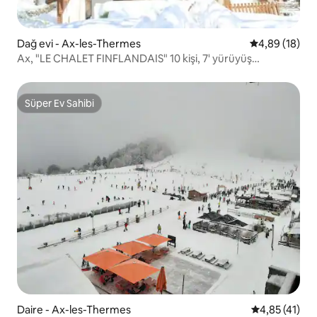
Dağ evi - Ax-les-Thermes
5 üzerinden o
4,89 (18)
Ax, "LE CHALET FINFLANDAIS" 10 kişi, 7' yürüyüş
parkurları
Süper Ev Sahibi
Süper Ev Sahibi
Daire - Ax-les-Thermes
5 üzerinden 
4,85 (41)