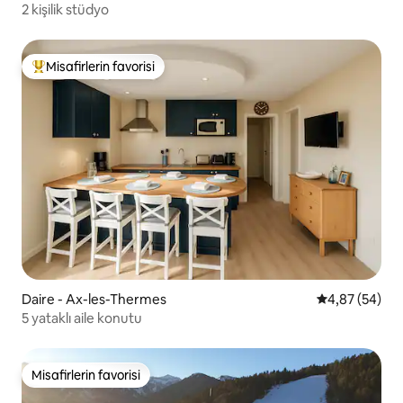
2 kişilik stüdyo
Misafirlerin favorisi
Misafirlerin favorilerinden en beğenilenler arasında
Daire - Ax-les-Thermes
5 üzerinden o
4,87 (54)
5 yataklı aile konutu
Misafirlerin favorisi
Misafirlerin favorisi