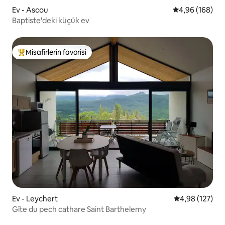
Ev - Ascou
5 üzerinden or
4,96 (168)
Baptiste'deki küçük ev
Misafirlerin favorisi
Misafirlerin favorilerinden en beğenilenler arasında
Ev - Leychert
5 üzerinden or
4,98 (127)
Gîte du pech cathare Saint Barthelemy