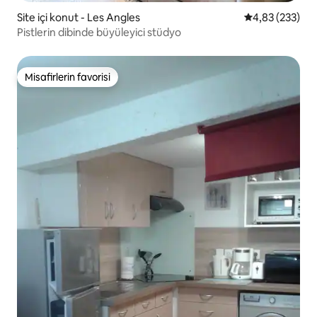
Site içi konut - Les Angles
5 üzerinden or
4,83 (233)
Pistlerin dibinde büyüleyici stüdyo
Misafirlerin favorisi
Misafirlerin favorisi