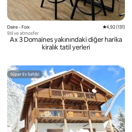
Daire - Foix
5 üzerinden o
4,92 (131)
Stil ve atmosfer
Ax 3 Domaines yakınındaki diğer harika
kiralık tatil yerleri
Süper Ev Sahibi
Süper Ev Sahibi