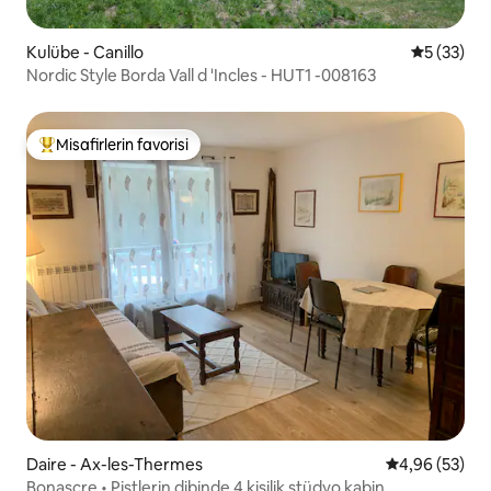
Kulübe - Canillo
5 üzerinde
5 (33)
Nordic Style Borda Vall d 'Incles - HUT1 -008163
Misafirlerin favorisi
Misafirlerin favorilerinden en beğenilenler arasında
Daire - Ax-les-Thermes
5 üzerinden o
4,96 (53)
Bonascre • Pistlerin dibinde 4 kişilik stüdyo kabin