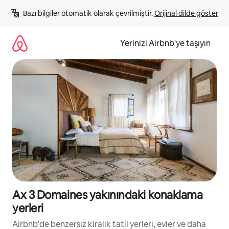
İçeriğe
Bazı bilgiler otomatik olarak çevrilmiştir. 
Orijinal dilde göster
atla
Yerinizi Airbnb'ye taşıyın
Ax 3 Domaines yakınındaki konaklama
yerleri
Airbnb'de benzersiz kiralık tatil yerleri, evler ve daha