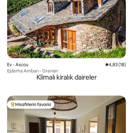
Ev - Ascou
5 üzerinden o
4,83 (18)
Ejderha Ambarı - Grenier
Klimalı kiralık daireler
Misafirlerin favorisi
Misafirlerin favorilerinden en beğenilenler arasında