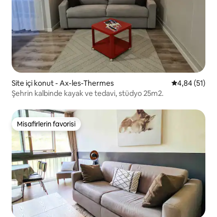
Site içi konut - Ax-les-Thermes
5 üzerinden o
4,84 (51)
Şehrin kalbinde kayak ve tedavi, stüdyo 25m2.
Misafirlerin favorisi
Misafirlerin favorisi