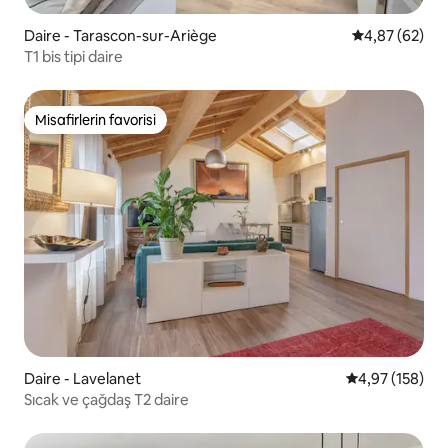
Daire - Tarascon-sur-Ariège
5 üzerinden o
4,87 (62)
T1 bis tipi daire
Misafirlerin favorisi
Misafirlerin favorisi
Daire - Lavelanet
5 üzerinden or
4,97 (158)
Sıcak ve çağdaş T2 daire