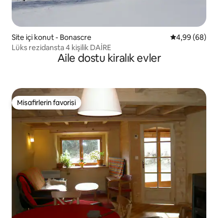
Site içi konut - Bonascre
5 üzerinden o
4,99 (68)
Lüks rezidansta 4 kişilik DAİRE
Aile dostu kiralık evler
Misafirlerin favorisi
Misafirlerin favorisi