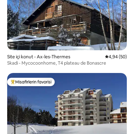
Site içi konut - Ax-les-Thermes
5 üzerinden o
4,94 (50)
Skadi - Mycocoonhome, T4 plateau de Bonascre
Misafirlerin favorisi
Misafirlerin favorilerinden en beğenilenler arasında