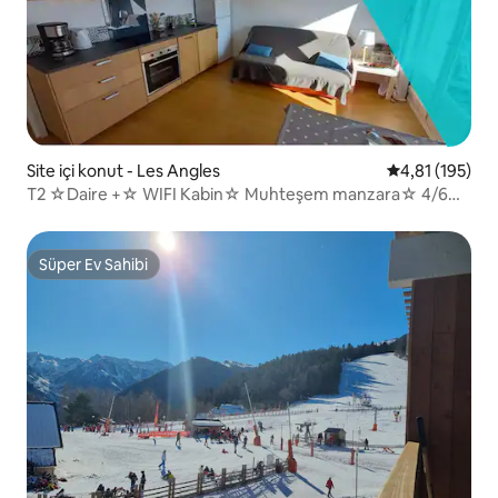
Site içi konut - Les Angles
5 üzerinden o
4,81 (195)
T2 ☆Daire +☆ WIFI Kabin☆ Muhteşem manzara☆ 4/6
kişilik☆
Süper Ev Sahibi
Süper Ev Sahibi