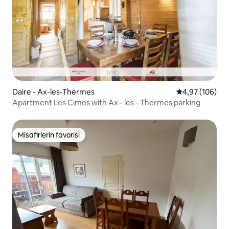
Daire - Ax-les-Thermes
5 üzerinden or
4,97 (106)
Apartment Les Cimes with Ax - les - Thermes parking
Misafirlerin favorisi
Misafirlerin favorisi