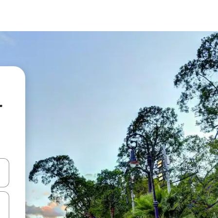
r
oklarıyla gezinin veya dokunarak ya da kaydırma hareketleriyle keşfedin