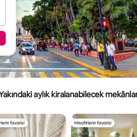
Yakındaki aylık kiralanabilecek mekânla
lerin favorisi
Misafirlerin favorisi
rin favorilerinden en beğenilenler arasında
Misafirlerin favorisi