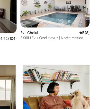
Ev - Cholul
5 üzerinden orta
5 (8)
3 Süitli Ev + Özel Havuz | Norte Mérida
endirme
 üzerinden ortalama 4,92 puan, 104 değerlendirme
4,92 (104)