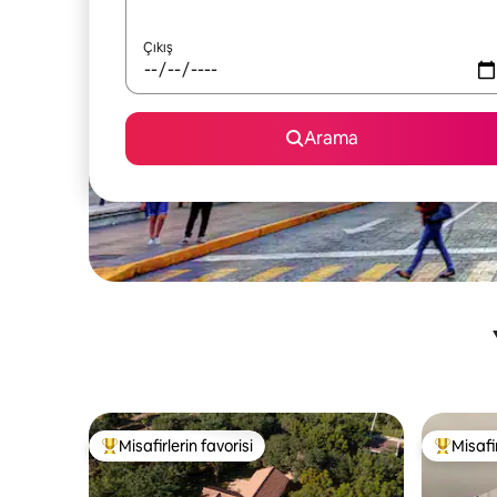
Çıkış
Arama
Misafirlerin favorisi
Misafir
Misafirlerin favorilerinden en beğenilenler arasında
Misafirle