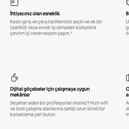
İhtiyacınız olan esneklik
B
Kesin giriş ve çıkış tarihlerinizi seçin ve ek bir
U
taahhüt veya evrak işi olmadan kolaylıkla
g
çevrim içi rezervasyon yapın.*
ö
Dijital göçebeler için çalışmaya uygun
O
mekânlar
a
Seyahat eden bir profesyonel misiniz? Hızlı wifi
A
ve özel çalışma alanlarına sahip uzun süreli bir
d
konaklama yeri bulun.
m