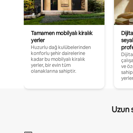
Tamamen mobilyalı kiralık
Dijit
yerler
seya
prof
Huzurlu dağ kulübelerinden
konforlu şehir dairelerine
Dijit
kadar bu mobilyalı kiralık
çalış
yerler, bir evin tüm
ve öz
olanaklarına sahiptir.
sahip
yerler
Uzun s