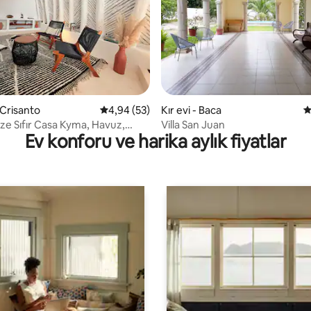
ama 5 puan, 7 değerlendirme
n Crisanto
5 üzerinden ortalama 4,94 puan, 53 değerl
4,94 (53)
Kır evi - Baca
5
ize Sıfır Casa Kyma, Havuz,
Villa San Juan
Ev konforu ve harika aylık fiyatlar