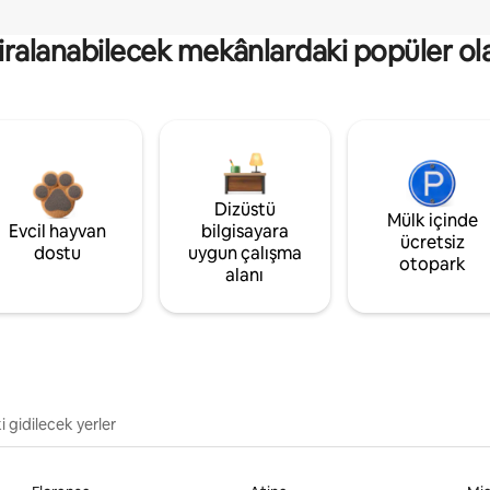
kiralanabilecek mekânlardaki popüler ol
Dizüstü
Mülk içinde
Evcil hayvan
bilgisayara
ücretsiz
dostu
uygun çalışma
otopark
alanı
i gidilecek yerler