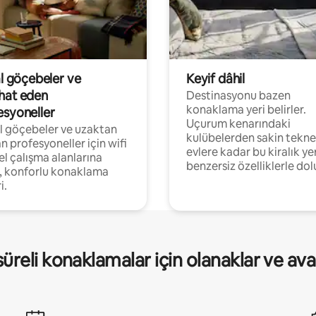
al göçebeler ve
Keyif dâhil
hat eden
Destinasyonu bazen
konaklama yeri belirler.
esyoneller
Uçurum kenarındaki
al göçebeler ve uzaktan
kulübelerden sakin tekne
an profesyoneller için wifi
evlere kadar bu kiralık ye
el çalışma alanlarına
benzersiz özelliklerle dol
, konforlu konaklama
i.
üreli konaklamalar için olanaklar ve ava