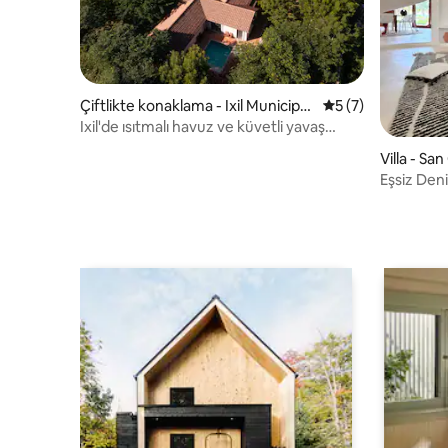
Çiftlikte konaklama - Ixil Municipali
5 üzerinden ortal
5 (7)
ty
Ixil'de ısıtmalı havuz ve küvetli yavaş
yaşam inziva yeri
Villa - Sa
Eşsiz Den
Yucatan