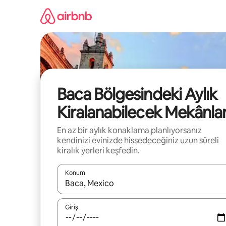
İçeriğe
atla
Baca Bölgesindeki Aylık
Kiralanabilecek Mekânla
En az bir aylık konaklama planlıyorsanız
kendinizi evinizde hissedeceğiniz uzun süreli
kiralık yerleri keşfedin.
Konum
Sonuçlar kullanılabilir olduğunda yukarı ve aşağı 
Giriş