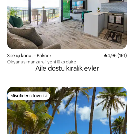
Site içi konut - Palmer
5 üzerinden o
4,96 (161)
Okyanus manzaralı yeni lüks daire
Aile dostu kiralık evler
Misafirlerin favorisi
Misafirlerin favorisi