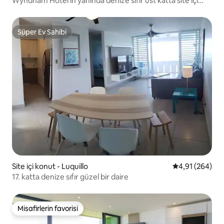
Wyndham Hotel'in yanında denize sıfır üst katta site içi
konut
Süper Ev Sahibi
Süper Ev Sahibi
Site içi konut - Luquillo
5 üzerinden or
4,91 (264)
17. katta denize sıfır güzel bir daire
Misafirlerin favorisi
Misafirlerin favorisi