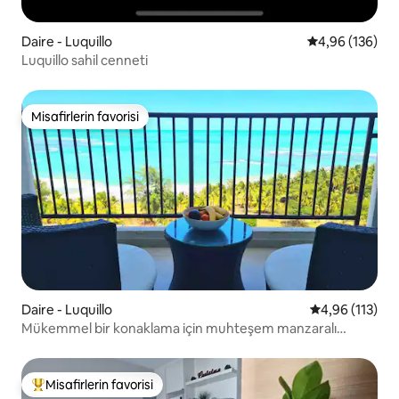
Daire - Luquillo
5 üzerinden or
4,96 (136)
Luquillo sahil cenneti
Misafirlerin favorisi
Misafirlerin favorisi
Daire - Luquillo
5 üzerinden o
4,96 (113)
Mükemmel bir konaklama için muhteşem manzaralı
okyanus kıyısında.
Misafirlerin favorisi
Misafirlerin favorilerinden en beğenilenler arasında