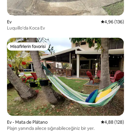
Ev
5 üzerinden or
4,96 (136)
Luquillo'da Koca Ev
Misafirlerin favorisi
Misafirlerin favorisi
Ev - Mata de Plátano
5 üzerinden or
4,88 (128)
Plajın yanında ailece sığınabileceğiniz bir yer.