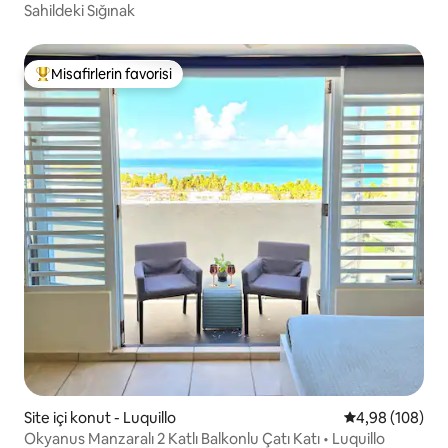
Sahildeki Sığınak
Misafirlerin favorisi
Misafirlerin favorilerinden en beğenilenler arasında
Site içi konut - Luquillo
5 üzerinden or
4,98 (108)
Okyanus Manzaralı 2 Katlı Balkonlu Çatı Katı • Luquillo