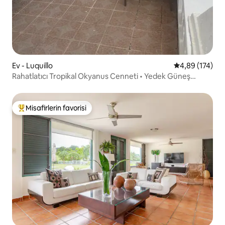
Ev - Luquillo
5 üzerinden or
4,89 (174)
Rahatlatıcı Tropikal Okyanus Cenneti • Yedek Güneş
Enerjisi
Misafirlerin favorisi
Misafirlerin favorilerinden en beğenilenler arasında