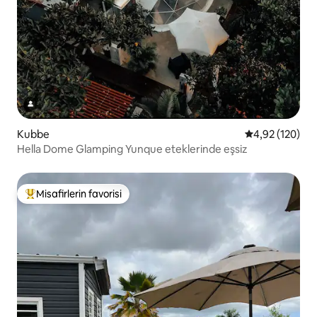
Kubbe
5 üzerinden or
4,92 (120)
Hella Dome Glamping Yunque eteklerinde eşsiz
Misafirlerin favorisi
Misafirlerin favorilerinden en beğenilenler arasında