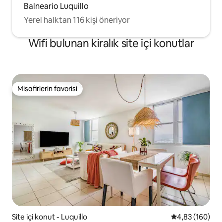
Balneario Luquillo
Yerel halktan 116 kişi öneriyor
Wifi bulunan kiralık site içi konutlar
Misafirlerin favorisi
Misafirlerin favorisi
Site içi konut - Luquillo
5 üzerinden or
4,83 (160)