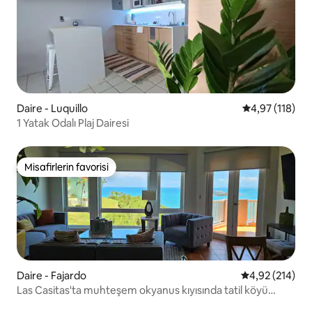
Daire - Luquillo
5 üzerinden o
4,97 (118)
1 Yatak Odalı Plaj Dairesi
Misafirlerin favorisi
Misafirlerin favorisi
Daire - Fajardo
5 üzerinden or
4,92 (214)
Las Casitas'ta muhteşem okyanus kıyısında tatil köyü
villası.