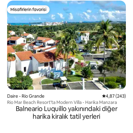
Misafirlerin favorisi
Misafirlerin favorisi
Daire - Río Grande
5 üzerinden or
4,87 (243)
Rio Mar Beach Resort'ta Modern Villa - Harika Manzara
Balneario Luquillo yakınındaki diğer
harika kiralık tatil yerleri