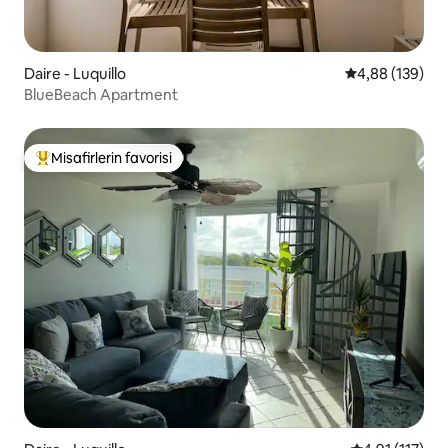
Daire - Luquillo
5 üzerinden or
4,88 (139)
BlueBeach Apartment
Misafirlerin favorisi
Misafirlerin favorilerinden en beğenilenler arasında