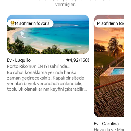
vermişler.
Misafirlerin favorisi
Misafirlerin favoris
Misafirlerin favorilerinden en beğenilenler arasında
Misafirlerin favoris
Ev - Luquillo
5 üzerinden ortalama 4,92 puan
4,92 (168)
Porto Riko'nun EN İYİ sahilinde
yenilenmiş sahil evi
Bu rahat konaklama yerinde harika
zaman geçireceksiniz. Kapalı bir sitede
yer alan büyük verandada dinlenebilir,
topluluk olanaklarının keyfini çıkarabilir
veya adanın en güzel plajlarından biri olan
Playa Azul'a yürüyebilirsiniz. Topluluğun
rahatlatıcı bir havası var ve umarız siz de
bizim kadar seversiniz! Önemli varış
noktalarına olan mesafeler Plaj: 5 dakika
yürüme mesafesinde. El Yunque Yağmur
Ev - Carolina
Ormanı: 15 dakikalık sürüş mesafesinde.
Havuzlu ve Manzar