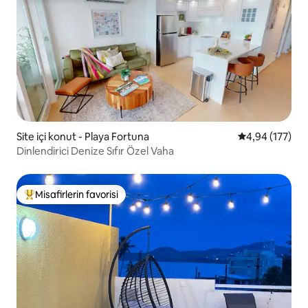
Site içi konut - Playa Fortuna
5 üzerinden or
4,94 (177)
Dinlendirici Denize Sıfır Özel Vaha
Misafirlerin favorisi
Misafirlerin favorilerinden en beğenilenler arasında