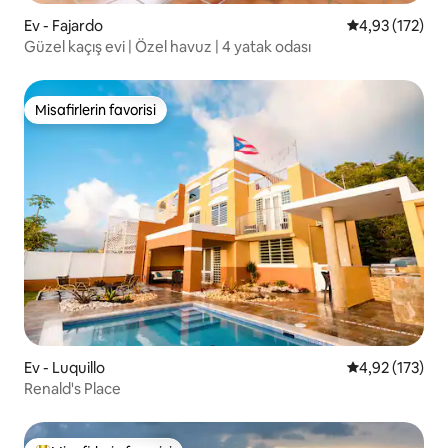
Ev - Fajardo
5 üzerinden o
4,93 (172)
Güzel kaçış evi | Özel havuz | 4 yatak odası
Misafirlerin favorisi
Misafirlerin favorisi
Ev - Luquillo
5 üzerinden o
4,92 (173)
Renald's Place