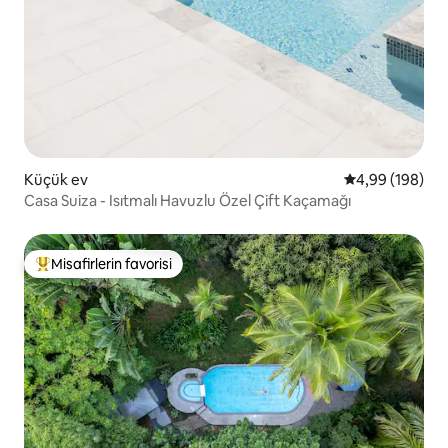
Küçük ev
5 üzerinden or
4,99 (198)
Casa Suiza - Isıtmalı Havuzlu Özel Çift Kaçamağı
Misafirlerin favorisi
Misafirlerin favorilerinden en beğenilenler arasında