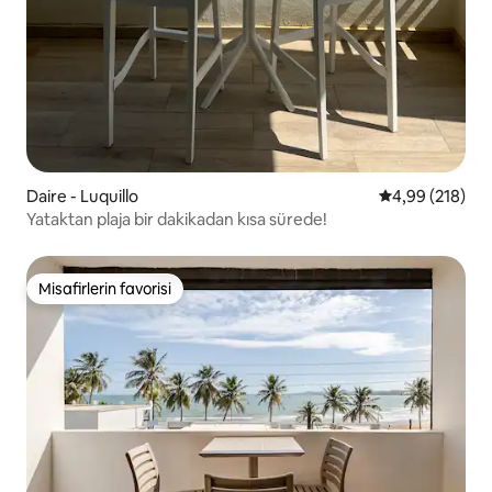
Daire - Luquillo
5 üzerinden or
4,99 (218)
Yataktan plaja bir dakikadan kısa sürede!
Misafirlerin favorisi
Misafirlerin favorisi