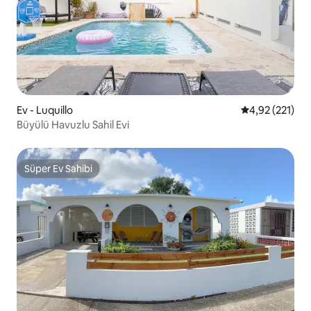
Ev - Luquillo
5 üzerinden o
4,92 (221)
Büyülü Havuzlu Sahil Evi
Süper Ev Sahibi
Süper Ev Sahibi