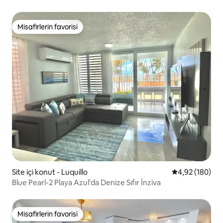
Misafirlerin favorisi
Misafirlerin favorisi
Site içi konut - Luquillo
5 üzerinden or
4,92 (180)
Blue Pearl-2 Playa Azul'da Denize Sıfır İnziva
Misafirlerin favorisi
Misafirlerin favorisi