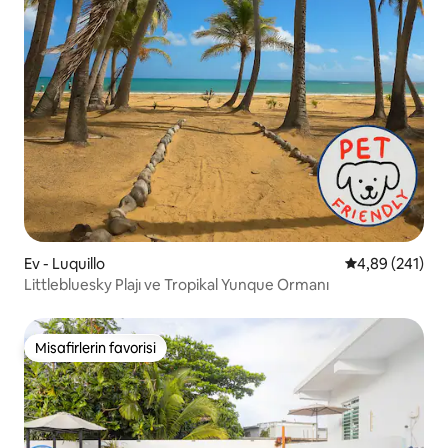
Ev - Luquillo
5 üzerinden or
4,89 (241)
Littlebluesky Plajı ve Tropikal Yunque Ormanı
Misafirlerin favorisi
Misafirlerin favorisi