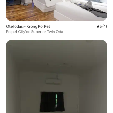
Otel odası - Krong Poi Pet
5 üzerin
5 (4)
Poipet City'de Superior Twin Oda