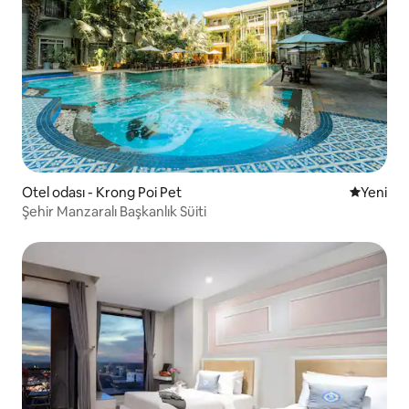
Otel odası - Krong Poi Pet
Yeni kona
Yeni
Şehir Manzaralı Başkanlık Süiti