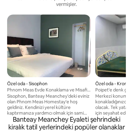
vermişler.
Özel oda - Sisophon
Özel oda - Krong P
Phnom Meas Evde Konaklama ve Misafir
Poipet'e denk geli
Evi
göz atın
Sisophon, Banteay Meanchey'deki eviniz
Merkezi konumdak
olan Phnom Meas Homestay'e hoş
konakladığınızda a
geldiniz. Kendinizi yerel kültüre
olacak. Tek yatak odalı daire. Çiftler, iş
kaptırmanıza yardımcı olmak için samimi
için seyahat edenl
Banteay Meanchey Eyaleti şehrindeki
konaklama yerleri, sıcak, ev yapımı
misafirler için ide
yemekler ve özel turlar sunuyoruz. İster
yatak odalı daire. 
kiralık tatil yerlerindeki popüler olanaklar
keşfetmek, ister dinlenmek veya
bulunan özel bir 