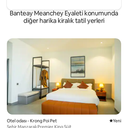
Banteay Meanchey Eyaleti konumunda
diğer harika kiralık tatil yerleri
Otel odası - Krong Poi Pet
Yeni kona
Yeni
Şehir Manzaralı Premier King Süit