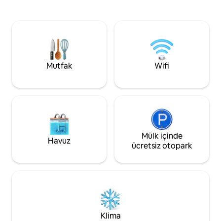
yeniden bağlantı kurmak için burada
Giriş için geçerli bi
olun, kişiselleştirilmiş konukseverliğimiz
lütfen unutmayın. 
unutulmaz bir konaklama sağlar. Gizli
yok. Yalnızca kayıt
cevherleri keşfedin, otantik
konaklayabilir. Zi
deneyimlerin tadını çıkarın ve ailemizin
onaylanmalıdır. R
bir parçası olun. Ziyaretinizi unutulmaz
mesajları aracılığıy
kılalım. Sisophon'daki evinize hoş
geçilebilir.
Mutfak
Wifi
geldiniz!
Mülk içinde
Havuz
ücretsiz otopark
Klima