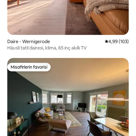
Daire - Wernigerode
5 üzerinden or
4,99 (103)
Häusli tatil dairesi, klima, 65 inç akıllı TV
Misafirlerin favorisi
Misafirlerin favorisi