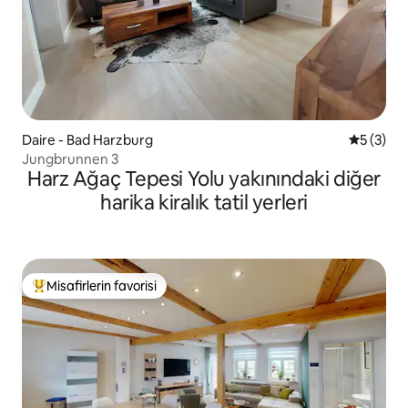
Daire - Bad Harzburg
5 üzerin
5 (3)
Jungbrunnen 3
Harz Ağaç Tepesi Yolu yakınındaki diğer
harika kiralık tatil yerleri
Misafirlerin favorisi
Misafirlerin favorilerinden en beğenilenler arasında