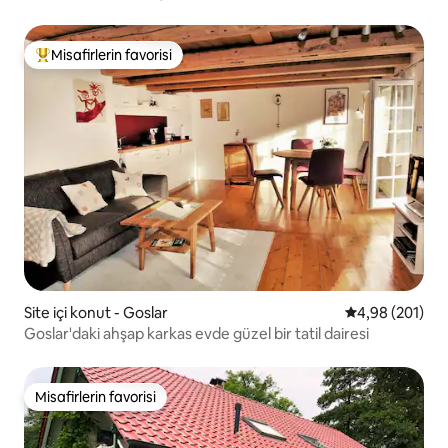
Misafirlerin favorisi
Misafirlerin favorilerinden en beğenilenler arasında
Site içi konut - Goslar
5 üzerinden or
4,98 (201)
Goslar'daki ahşap karkas evde güzel bir tatil dairesi
Misafirlerin favorisi
Misafirlerin favorisi