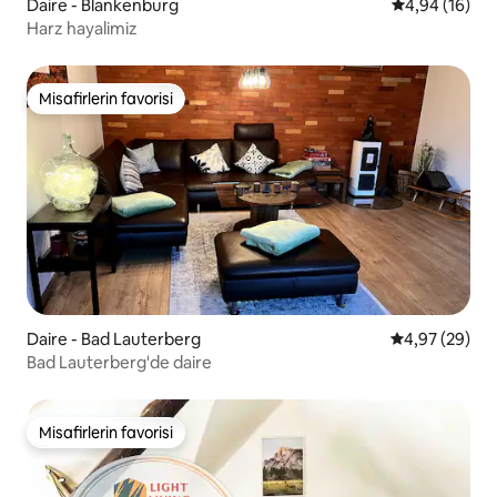
Daire - Blankenburg
5 üzerinden o
4,94 (16)
Harz hayalimiz
Misafirlerin favorisi
Misafirlerin favorisi
Daire - Bad Lauterberg
5 üzerinden o
4,97 (29)
Bad Lauterberg'de daire
Misafirlerin favorisi
Misafirlerin favorisi