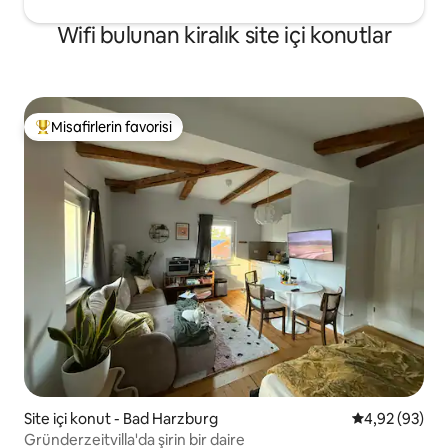
Wifi bulunan kiralık site içi konutlar
Misafirlerin favorisi
Misafirlerin favorilerinden en beğenilenler arasında
Site içi konut - Bad Harzburg
5 üzerinden o
4,92 (93)
Gründerzeitvilla'da şirin bir daire