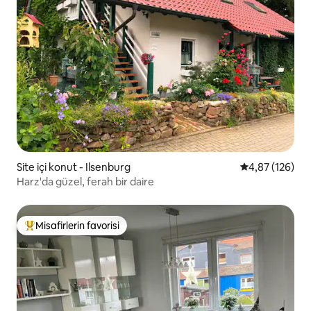
Site içi konut - Ilsenburg
5 üzerinden or
4,87 (126)
Harz'da güzel, ferah bir daire
Misafirlerin favorisi
Misafirlerin favorilerinden en beğenilenler arasında