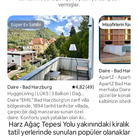
vermişler.
Süper Ev Sahibi
Misafirlerin favoris
Süper Ev Sahibi
Misafirlerin favoris
Daire - Bad Harzb
ApartZ - Apartman
Asansör-Park yeri
ApartZ Bad Harzbur
Daire - Bad Harzburg
5 üzerinden ortalama 4,82 pua
4,82 (49)
merhaba Dairemiz, Bad Harzburg'da
HyggeLiving | LÜKS | 3 Balkon | Dağ
güzel bir konakla
Manzarası | 100 m2
Daire “EMIL” Bad Harzburg'un zarif villa
kalbinizin istediği
bölgesinde, 1894 tarihli tarihi bir villada,
Şunları bekleyebilirsiniz: - 
çarpıcı bir dağ manzarası sunan özel
yatak - Saunalı sun
daire. Konforlu yaylı yatakları olan iki
Netflix, Waipu TV 
Harz Ağaç Tepesi Yolu yakınındaki kiralık
yatak odası, üç balkon ve geniş bir
donanımlı mutfak. 
oturma ve yemek alanı, rahatlamak ve
bakım seti - Çamaş
tatil yerlerinde sunulan popüler olanaklar
gevşemek için bolca alan sağlar. 55 inç
- Kapının dışında o