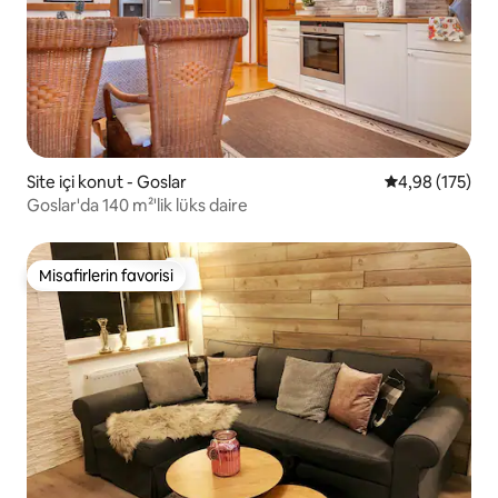
Site içi konut - Goslar
5 üzerinden or
4,98 (175)
Goslar'da 140 m²'lik lüks daire
Misafirlerin favorisi
Misafirlerin favorisi