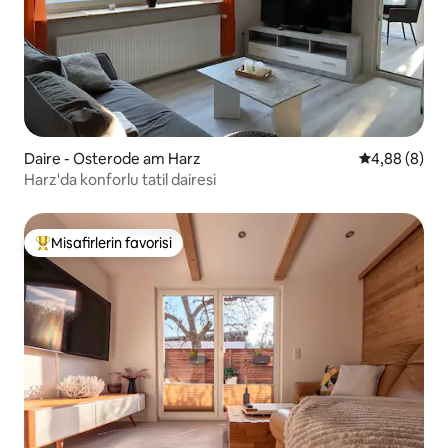
Daire - Osterode am Harz
5 üzerinden 
4,88 (8)
Harz'da konforlu tatil dairesi
Misafirlerin favorisi
Misafirlerin favorilerinden en beğenilenler arasında