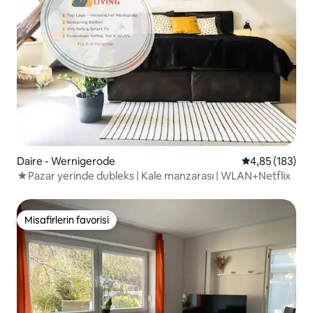
Daire - Wernigerode
5 üzerinden or
4,85 (183)
★Pazar yerinde dubleks | Kale manzarası | WLAN+Netflix
Misafirlerin favorisi
Misafirlerin favorisi