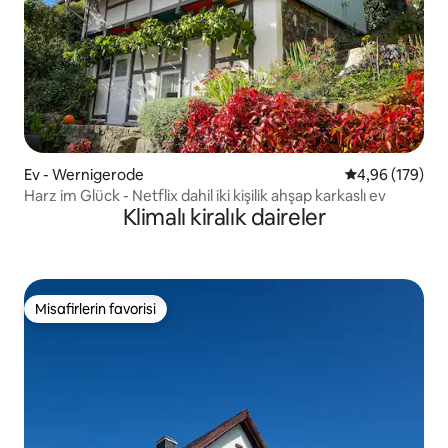
Ev - Wernigerode
5 üzerinden or
4,96 (179)
Harz im Glück - Netflix dahil iki kişilik ahşap karkaslı ev
Klimalı kiralık daireler
Misafirlerin favorisi
Misafirlerin favorisi