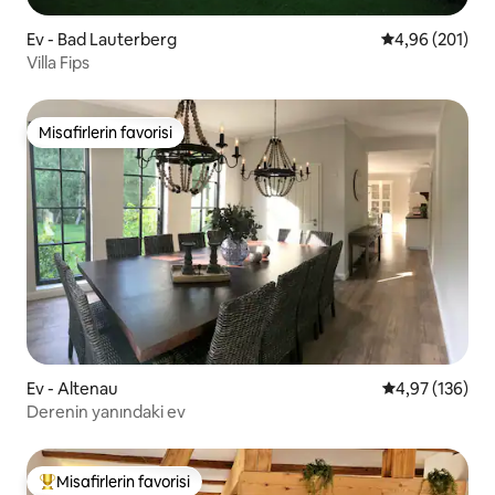
Ev - Bad Lauterberg
5 üzerinden or
4,96 (201)
Villa Fips
Misafirlerin favorisi
Misafirlerin favorisi
Ev - Altenau
5 üzerinden or
4,97 (136)
Derenin yanındaki ev
Misafirlerin favorisi
Misafirlerin favorilerinden en beğenilenler arasında