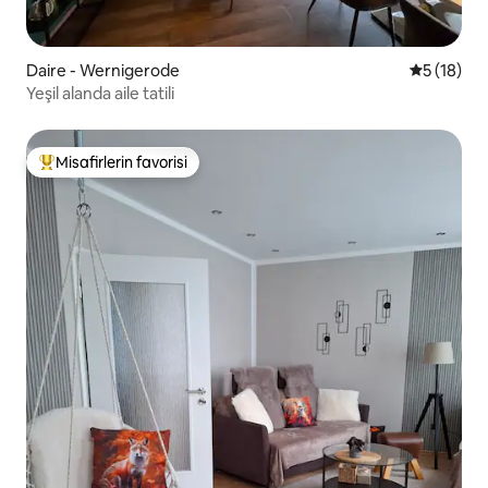
Daire - Wernigerode
5 üzerind
5 (18)
Yeşil alanda aile tatili
Misafirlerin favorisi
Misafirlerin favorilerinden en beğenilenler arasında