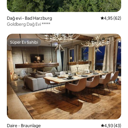
Dağ evi - Bad Harzburg
5 üzerinden o
4,95 (62)
Goldberg Dağ Evi *****
Süper Ev Sahibi
Süper Ev Sahibi
Daire - Braunlage
5 üzerinden o
4,93 (43)