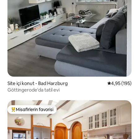
Site içi konut - Bad Harzburg
5 üzerinden or
4,95 (195)
Göttingerode'da tatil evi
Misafirlerin favorisi
Misafirlerin favorilerinden en beğenilenler arasında