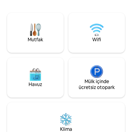
akıllı TV, keyifli film geceleri için ortamı
bir yer. - Asansörü
hazırlar. Şık bir şekilde dinlenmek isteyen
yönelik olanaklar - 
çiftler, aileler veya arkadaşlar için idealdir.
Ücretsiz park yeri.
‼️ Lütfen MİSAFİR SAYISI ile ilgili
talimatlara uyduğunuzdan emin olun!
Mutfak
Wifi
Mülk içinde
Havuz
ücretsiz otopark
Klima