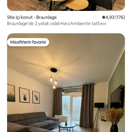
Site içi konut - Braunlage
5 üzerinden or
4,93 (176)
Braunlage'de 2 yatak odalı HarzAmbiente tatil evi
Misafirlerin favorisi
Misafirlerin favorisi