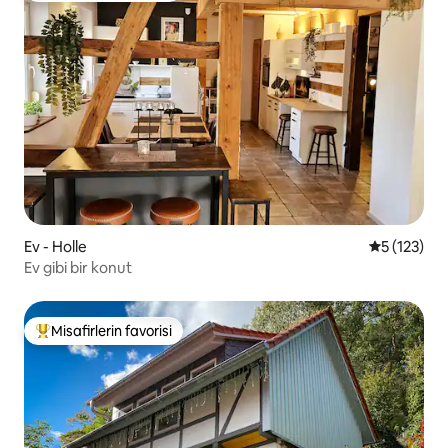
Ev - Holle
5 üzerinde
5 (123)
Ev gibi bir konut
Misafirlerin favorisi
Misafirlerin favorilerinden en beğenilenler arasında