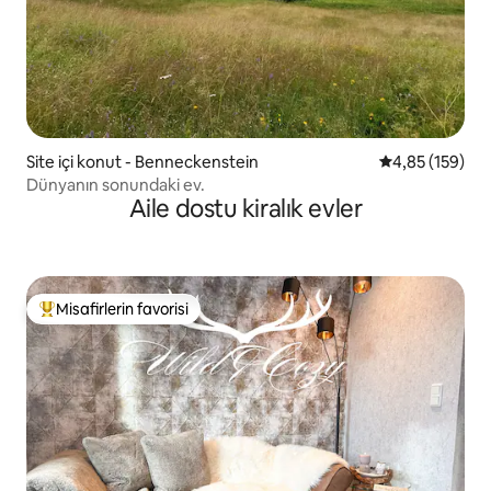
Site içi konut - Benneckenstein
5 üzerinden or
4,85 (159)
Dünyanın sonundaki ev.
Aile dostu kiralık evler
Misafirlerin favorisi
Misafirlerin favorilerinden en beğenilenler arasında