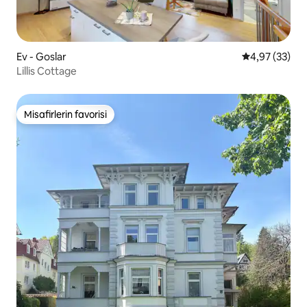
Ev - Goslar
5 üzerinden o
4,97 (33)
Lillis Cottage
Misafirlerin favorisi
Misafirlerin favorisi