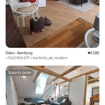
Daire - Ilsenburg
5 üzerinde
5 (28)
> FUCHS'A GİT < konforlu, şık, modern
Süper Ev Sahibi
Süper Ev Sahibi