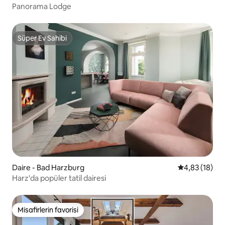
Panorama Lodge
Süper Ev Sahibi
Süper Ev Sahibi
Daire - Bad Harzburg
5 üzerinden o
4,83 (18)
Harz'da popüler tatil dairesi
Misafirlerin favorisi
Misafirlerin favorisi