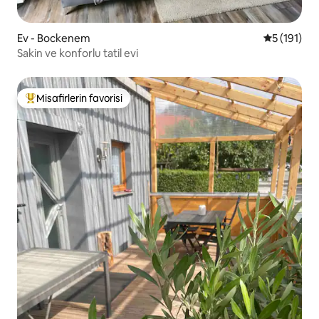
Ev - Bockenem
5 üzerinde
5 (191)
Sakin ve konforlu tatil evi
Misafirlerin favorisi
Misafirlerin favorilerinden en beğenilenler arasında