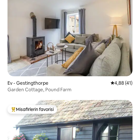
Ev - Gestingthorpe
5 üzerinden 
4,88 (41)
Garden Cottage, Pound Farm
Misafirlerin favorisi
Misafirlerin favorilerinden en beğenilenler arasında