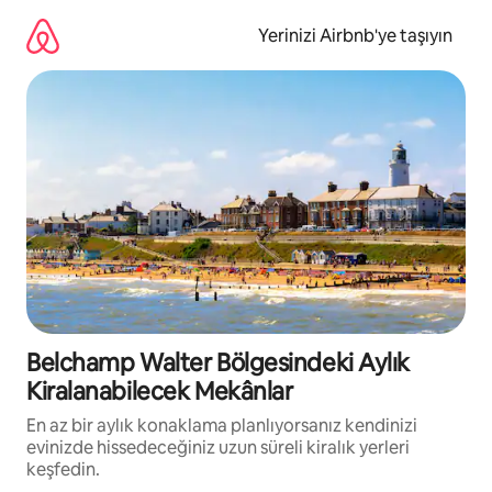
İçeriğe
atla
Yerinizi Airbnb'ye taşıyın
Belchamp Walter Bölgesindeki Aylık
Kiralanabilecek Mekânlar
En az bir aylık konaklama planlıyorsanız kendinizi
evinizde hissedeceğiniz uzun süreli kiralık yerleri
keşfedin.