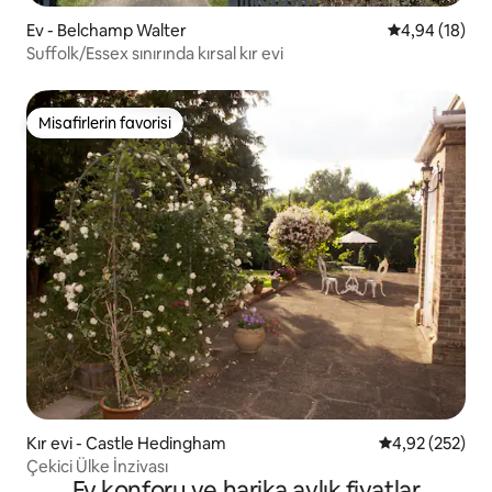
Ev - Belchamp Walter
5 üzerinden o
4,94 (18)
Suffolk/Essex sınırında kırsal kır evi
Misafirlerin favorisi
Misafirlerin favorisi
Kır evi - Castle Hedingham
5 üzerinden or
4,92 (252)
Çekici Ülke İnzivası
Ev konforu ve harika aylık fiyatlar