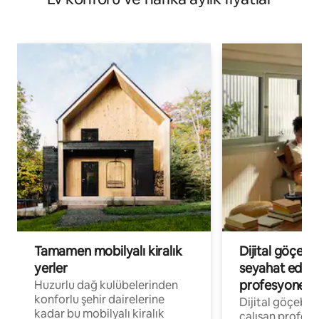
Tamamen mobilyalı kiralık
Dijital göçebe
yerler
seyahat eden
profesyonelle
Huzurlu dağ kulübelerinden
konforlu şehir dairelerine
Dijital göçebel
kadar bu mobilyalı kiralık
çalışan profesyo