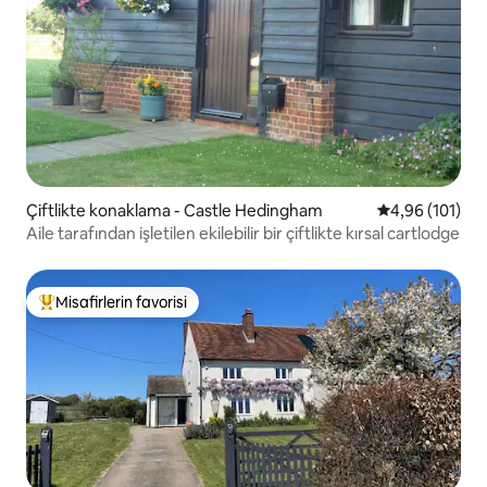
Çiftlikte konaklama - Castle Hedingham
5 üzerinden o
4,96 (101)
Aile tarafından işletilen ekilebilir bir çiftlikte kırsal cartlodge
Misafirlerin favorisi
Misafirlerin favorilerinden en beğenilenler arasında