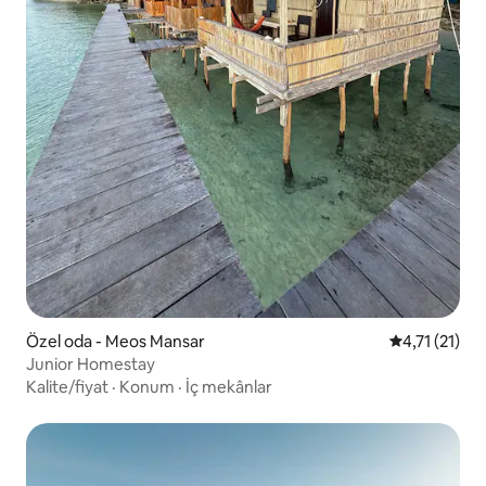
Özel oda - Meos Mansar
5 üzerinden 
4,71 (21)
Junior Homestay
Kalite/fiyat
·
Konum
·
İç mekânlar