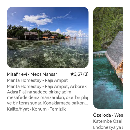
Misafir evi - Meos Mansar
5 üzerinden ortalama 3,67 pu
3,67 (3)
Manta Homestay - Raja Ampat
Manta Homestay - Raja Ampat, Arborek
Adası Plajı'na sadece birkaç adım
mesafede deniz manzaraları, özel bir plaj
ve bir teras sunar. Konaklamada balkon
ve 7/24 güvenlikli özel giriş
Kalite/fiyat
·
Konum
·
Temizlik
bulunmaktadır. Misafirler Asya
Özel oda - West W
kahvaltısının (oda içi mevcuttur), açık
Katembe Özel Adas
hava yemek alanından dağ manzarasının
Ampat
Endonezya'ya ait 