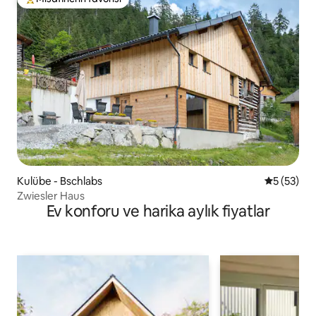
Misafirlerin favorilerinden en beğenilenler arasında
Kulübe - Bschlabs
5 üzerinde
5 (53)
Zwiesler Haus
Ev konforu ve harika aylık fiyatlar