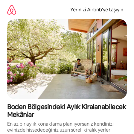
İçeriğe
atla
Yerinizi Airbnb'ye taşıyın
Boden Bölgesindeki Aylık Kiralanabilecek
Mekânlar
En az bir aylık konaklama planlıyorsanız kendinizi
evinizde hissedeceğiniz uzun süreli kiralık yerleri