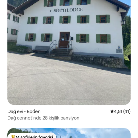
Dağ evi - Boden
5 üzerinden 
4,51 (41)
Dağ cennetinde 28 kişilik pansiyon
Misafirlerin favorisi