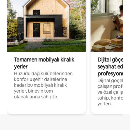
Tamamen mobilyalı kiralık
Dijital göçebe
yerler
seyahat eden
profesyonelle
Huzurlu dağ kulübelerinden
konforlu şehir dairelerine
Dijital göçebel
kadar bu mobilyalı kiralık
çalışan profesyo
yerler, bir evin tüm
ve özel çalışma
olanaklarına sahiptir.
sahip, konforl
yerleri.