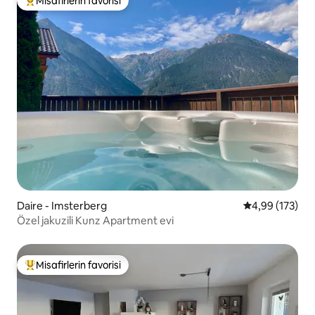
Misafirlerin favorisi
Misafirlerin favorilerinden en beğenilenler arasında
Daire - Imsterberg
5 üzerinden or
4,99 (173)
Özel jakuzili Kunz Apartment evi
Misafirlerin favorisi
Misafirlerin favorilerinden en beğenilenler arasında