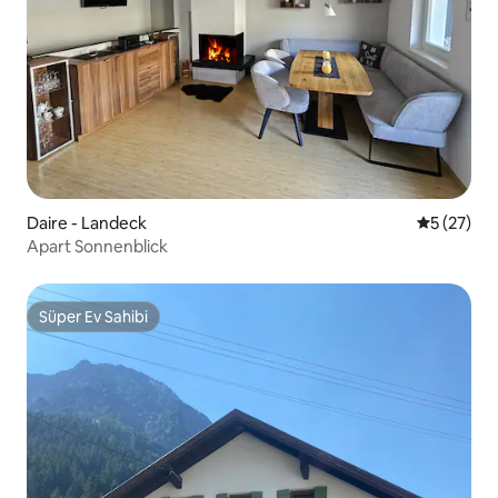
Daire - Landeck
5 üzerinde
5 (27)
Apart Sonnenblick
Süper Ev Sahibi
Süper Ev Sahibi