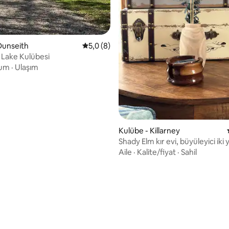
Dunseith
5 üzerinden ortalama 5,0 puan, 8 değerl
5,0 (8)
Lake Kulübesi
 5,0 puan, 23 değerlendirme
um
·
Ulaşım
Kulübe - Killarney
Shady Elm kır evi, büyüleyici iki 
kulübe
Aile
·
Kalite/fiyat
·
Sahil