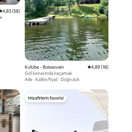
endirme
5 üzerinden ortalama 4,83 puan, 58 değerlendirme
4,83 (58)
be
Kulübe - Boissevain
5 üzerinden ortalama
4,89 (18)
Göl kenarında kaçamak
Aile
·
Kalite/fiyat
·
Doğruluk
Misafirlerin favorisi
eğenilenler arasında
Misafirlerin favorisi