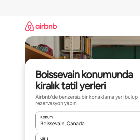
İçeriğe
atla
Boissevain konumunda
kiralık tatil yerleri
Airbnb'de benzersiz bir konaklama yeri bulup
rezervasyon yapın
Konum
Sonuçlar kullanılabilir olduğunda yukarı ve aşağı 
Giriş