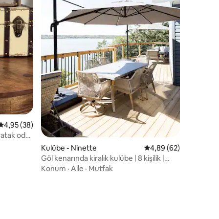
endirme
5 üzerinden ortalama 4,95 puan, 38 değerlendirme
4,95 (38)
yatak odalı
Kulübe - Ninette
5 üzerinden ortalama
4,89 (62)
Göl kenarında kiralık kulübe | 8 kişilik |
Dört mevsim
Konum
·
Aile
·
Mutfak