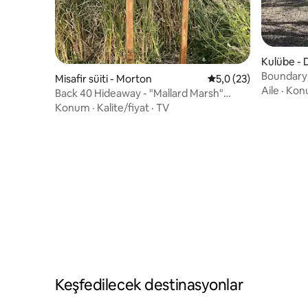
Kulübe - 
Boundary 
Misafir süiti - Morton
5 üzerinden ortalama
5,0 (23)
Aile
·
Kon
Back 40 Hideaway - "Mallard Marsh"
Boissevain
Konum
·
Kalite/fiyat
·
TV
Keşfedilecek destinasyonlar