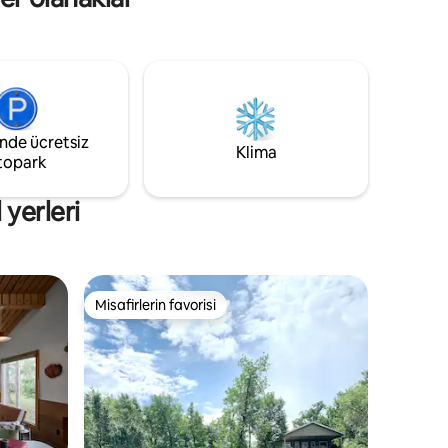
orsanız
dinlenerek ve doğanın tadını çıkararak
geçirin. ✔ Kilitli kutu ile kendi kendine
nleri
giriş kaydı. Sağlanmayanlar: Yakacak
a lütfen
odun ve yatak takımları!
ime geçin.
inde ücretsiz
Klima
topark
 yerleri
Misafirlerin favorisi
Misafirlerin favorisi