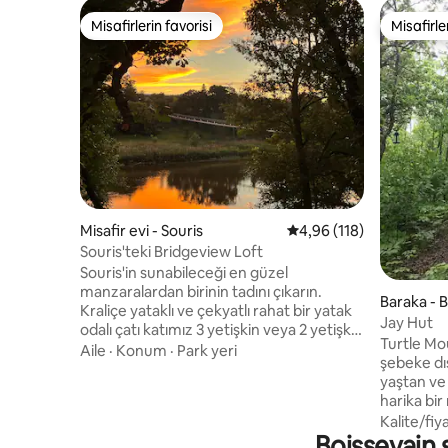
Misafirlerin favorisi
Misafirle
Misafirlerin favorisi
Misafirle
Misafir evi - Souris
5 üzerinden ortalama 4
4,96 (118)
Souris'teki Bridgeview Loft
Souris'in sunabileceği en güzel
manzaralardan birinin tadını çıkarın.
Baraka - 
Kraliçe yataklı ve çekyatlı rahat bir yatak
Jay Hut
odalı çatı katımız 3 yetişkin veya 2 yetişkin
Turtle Mo
ve 2 çocuk barındırabilir. Tüm yıl boyunca
Aile
·
Konum
·
Park yeri
şebeke dış
manzaranın tadını çıkarabileceğiniz ikonik
yaştan ve
Swinging Bridge'e bakan balkona oturun.
harika bir merkezd
Köprüyü geçip Crescent Avenue'de
metrekare
Kalite/fiy
Souris'in misafirperverliğinin ve alışverişin
Boissevain ş
sığdırıyor
tadını çıkarabilir, egzotik tavus kuşlarımızı