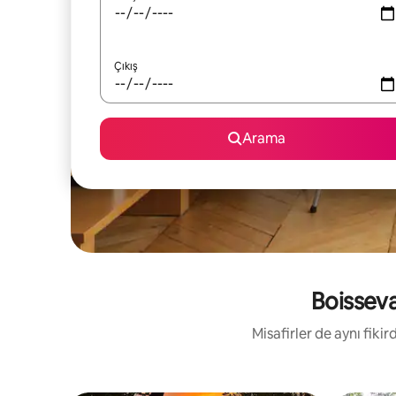
Çıkış
Arama
Boissevai
Misafirler de aynı fik