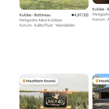
Kulübe - 
Metigoshe
Kulübe - Bottineau
5 üzerinden ortalama 
4,97 (33)
ev.
Konum
·
A
Metigoshe Ailesi Kulübesi
Konum
·
Kalite/fiyat
·
Yakındakiler
Misafirlerin favorisi
Misafir
Misafirlerin favorilerinden en beğenilenler arasında
Misafirle