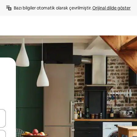
Bazı bilgiler otomatik olarak çevrilmiştir. 
Orijinal dilde göster
oklarıyla gezinin veya dokunarak ya da kaydırma hareketleriyle keşfedin