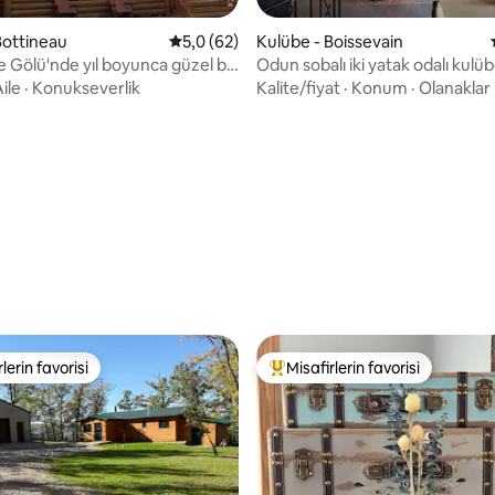
Bottineau
5 üzerinden ortalama 5,0 puan, 62 değerl
5,0 (62)
Kulübe - Boissevain
 Gölü'nde yıl boyunca güzel bir
Odun sobalı iki yatak odalı kulü
4,97 puan, 33 değerlendirme
ile
·
Konukseverlik
Kalite/fiyat
·
Konum
·
Olanaklar
lerin favorisi
Misafirlerin favorisi
rin favorilerinden en beğenilenler arasında
Misafirlerin favorilerinden en b