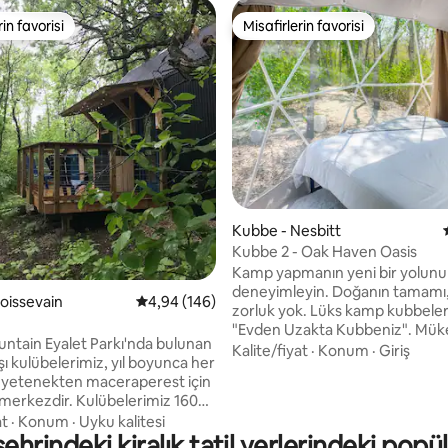
rin favorisi
Misafirlerin favorisi
rin favorisi
Misafirlerin favorisi
,96 puan, 118 değerlendirme
Kubbe - Nesbitt
Kubbe 2 - Oak Haven Oasis
Kamp yapmanın yeni bir yolunu
deneyimleyin. Doğanın tamamı, 
Boissevain
5 üzerinden ortalama 4,94 puan, 146 değerl
4,94 (146)
zorluk yok. Lüks kamp kubbele
"Evden Uzakta Kubbeniz". Mü
untain Eyalet Parkı'nda bulunan
romantik, benzersiz ve lüks bir
Kalite/fiyat
·
Konum
·
Giriş
ı kulübelerimiz, yıl boyunca her
panoramik pencereleri doğaya
 yetenekten maceraperest için
sıradan bir manzara sunar. Kubbeler 2
ir. Kulübelerimiz 160
yetişkini rahatça barındırır. Misa
lik küçük alanlarına çok şey
at
·
Konum
·
Uyku kalitesi
deneyimi çocuklarla her zaman
ehrindeki kiralık tatil yerlerindeki popü
. Odun sobası, pişirme alanı,
paylaşmayı tercih eder, mekânı