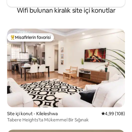
Wifi bulunan kiralık site içi konutlar
Misafirlerin favorisi
Misafirlerin favorilerinden en beğenilenler arasında
Site içi konut - Kileleshwa
5 üzerinden or
4,99 (108)
Tabere Heights'ta Mükemmel Bir Sığınak