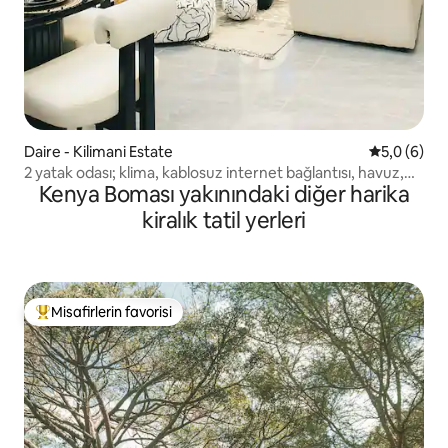
Daire - Kilimani Estate
5 üzerinde
5,0 (6)
2 yatak odası; klima, kablosuz internet bağlantısı, havuz,
Kenya Boması yakınındaki diğer harika
spor salonu - 14. kat
kiralık tatil yerleri
Misafirlerin favorisi
Misafirlerin favorilerinden en beğenilenler arasında