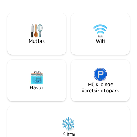
ışıkları 🅿️otopark 🍳 Tam donanımlı
daha fazlasına bi
mutfak 🔋Tam Yedek jeneratör 🧹
aydınlık, havadar 
Temizlik hizmetleri: 🔑Kendi kendine giriş
desteğiyle tamame
kaydı Ve daha fazlası,.. Yeşillikler, sanat ve
çalışır, güvenilir 
müzik meraklıları, iş gezginleri ve
sağlar. Misafirler
romantik bir kaçış arayan çiftler için
özel arka bahçeye,
tasarlanmış Yüzyıl Ortası Sakin bir inziva
yerleşkeye ve lis
Mutfak
Wifi
yeri. Bugün rezervasyon yapın
tam olarak erişebili
Mülk içinde
Havuz
ücretsiz otopark
Klima