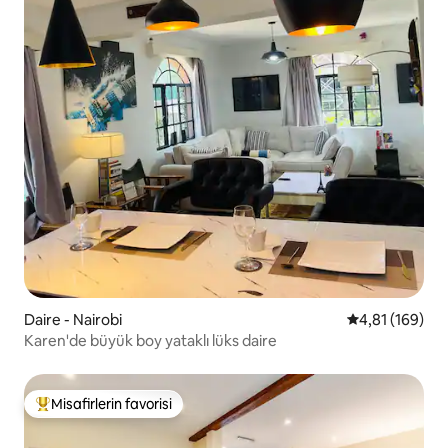
Daire - Nairobi
5 üzerinden o
4,81 (169)
Karen'de büyük boy yataklı lüks daire
Misafirlerin favorisi
Misafirlerin favorilerinden en beğenilenler arasında