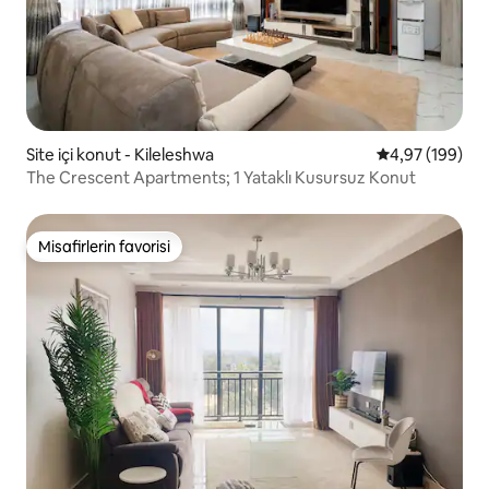
Site içi konut - Kileleshwa
5 üzerinden or
4,97 (199)
The Crescent Apartments; 1 Yataklı Kusursuz Konut
Misafirlerin favorisi
Misafirlerin favorisi