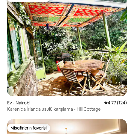
Misafirlerin favorisi
Ev - Nairobi
5 üzerinden o
4,77 (124)
Karen'da İrlanda usulü karşılama - Hill Cottage
Misafirlerin favorisi
Misafirlerin favorisi