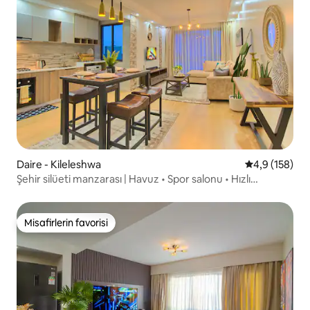
Daire - Kileleshwa
5 üzerinden o
4,9 (158)
Şehir silüeti manzarası | Havuz • Spor salonu • Hızlı
kablosuz internet bağlantısı | Sakoya One
Misafirlerin favorisi
Misafirlerin favorisi