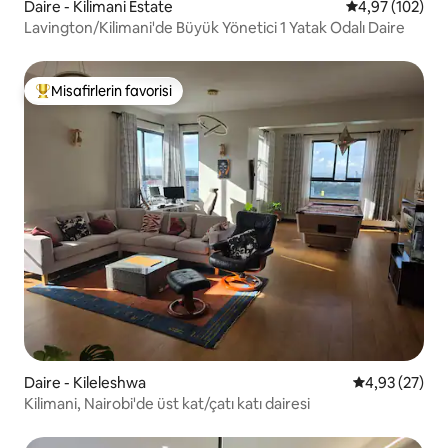
Daire - Kilimani Estate
5 üzerinden or
4,97 (102)
Lavington/Kilimani'de Büyük Yönetici 1 Yatak Odalı Daire
Misafirlerin favorisi
Misafirlerin favorilerinden en beğenilenler arasında
Daire - Kileleshwa
5 üzerinden o
4,93 (27)
Kilimani, Nairobi'de üst kat/çatı katı dairesi