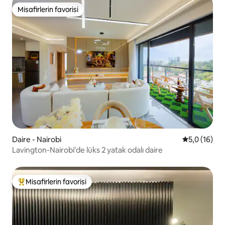
Misafirlerin favorisi
Misafirlerin favorisi
Daire - Nairobi
5 üzerinden
5,0 (16)
Lavington-Nairobi'de lüks 2 yatak odalı daire
Misafirlerin favorisi
Misafirlerin favorilerinden en beğenilenler arasında