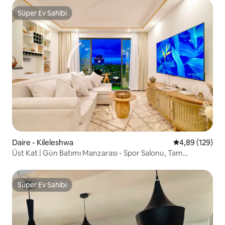
Süper Ev Sahibi
Süper Ev Sahibi
Daire - Kileleshwa
5 üzerinden or
4,89 (129)
Üst Kat | Gün Batımı Manzarası - Spor Salonu, Tam
Donanımlı Ofis ve Yedek
Süper Ev Sahibi
Süper Ev Sahibi