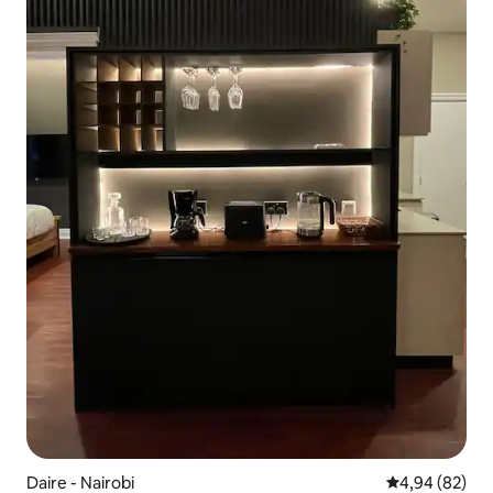
Daire - Nairobi
5 üzerinden o
4,94 (82)