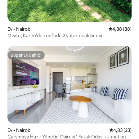
Ev - Nairobi
5 üzerinden o
4,88 (88)
Mwitu, Karen'de konforlu 2 yatak odalı kır evi
Süper Ev Sahibi
Süper Ev Sahibi
Ev - Nairobi
5 üzerinden o
4,83 (23)
Çalışmaya Hazır Yönetici Dairesi 1 Yatak Odası • Junction