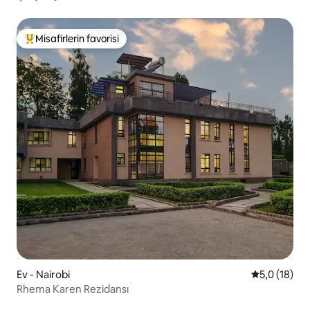
Alışveriş Merkezi'ne Yürüme Mesafesinde
Misafirlerin favorisi
Misafirlerin favorilerinden en beğenilenler arasında
Ev - Nairobi
5 üzerinden
5,0 (18)
Rhema Karen Rezidansı