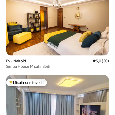
Ev - Nairobi
5 üzerinden 
5,0 (30)
Simba House Misafir Süiti
Misafirlerin favorisi
Misafirlerin favorilerinden en beğenilenler arasında