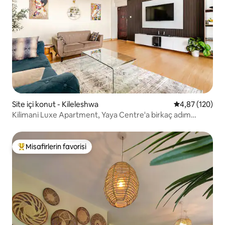
Site içi konut - Kileleshwa
5 üzerinden or
4,87 (120)
Kilimani Luxe Apartment, Yaya Centre'a birkaç adım
mesafede
Misafirlerin favorisi
Misafirlerin favorilerinden en beğenilenler arasında