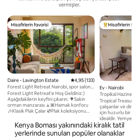
vermişler.
Misafirlerin favorisi
Misafirlerin favo
Misafirlerin favorisi
Misafirlerin favor
Daire - Lavington Estate
5 üzerinden ortalama 4,95 puan
4,95 (133)
Forest Light Retreat Nairobi, spor salonu,
Ev - Nairobi
yüzme havuzu
Forest Light Retreat'e Hoş Geldiniz:)
Tropikal Hazine
Aşağıdakilerin keyfini çıkarın: 🌳Sakin
Tropical Treasure ai
orman manzarası 🧘🏾Hamak konforu
çalışanlar ve dinl
🎶Klasik Plak Çalar 💿Plak koleksiyonu
için huzurlu bir ye
🏋🏾‍♀️Tam donanımlı spor salonu 🏊🏼‍♀️
idealdir. Yemyeşil 
Isıtmalı havuz 🎱Bilardo masaları Masa 🏓
Kenya Boması yakınındaki kiralık tatil
sakin semt, alışve
tenisi 💼çalışma alanı 🚀Hızlı kablosuz
kafelere, Nairobi Mil
yerlerinde sunulan popüler olanaklar
internet bağlantısı 🍿Netflix 🏮Ortam
Yetimhanesi'ne, Z