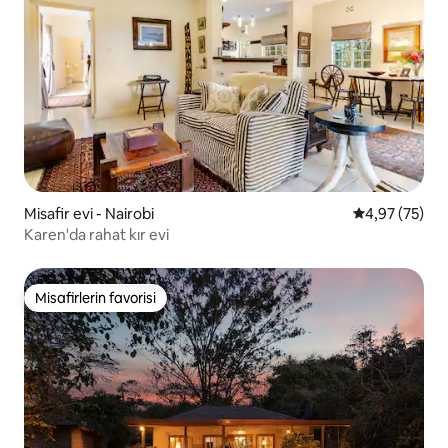
Misafir evi - Nairobi
5 üzerinden o
4,97 (75)
Karen'da rahat kır evi
Misafirlerin favorisi
Misafirlerin favorisi