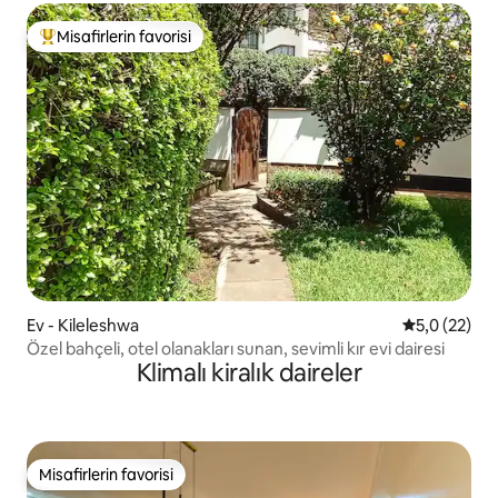
Misafirlerin favorisi
Misafirlerin favorilerinden en beğenilenler arasında
Ev - Kileleshwa
5 üzerinden
5,0 (22)
Özel bahçeli, otel olanakları sunan, sevimli kır evi dairesi
Klimalı kiralık daireler
Misafirlerin favorisi
Misafirlerin favorisi