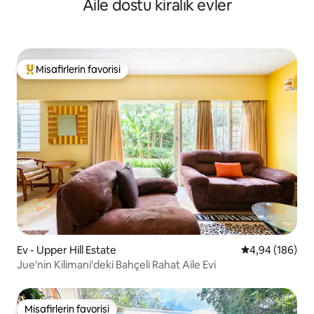
Aile dostu kiralık evler
Misafirlerin favorisi
Misafirlerin favorilerinden en beğenilenler arasında
Ev - Upper Hill Estate
5 üzerinden or
4,94 (186)
Jue'nin Kilimani'deki Bahçeli Rahat Aile Evi
Misafirlerin favorisi