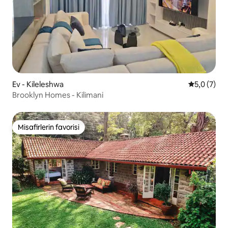
Ev - Kileleshwa
5 üzerinde
5,0 (7)
Brooklyn Homes - Kilimani
Misafirlerin favorisi
Misafirlerin favorisi