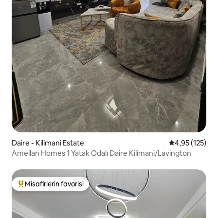
Daire - Kilimani Estate
5 üzerinden o
4,95 (125)
Amellan Homes 1 Yatak Odalı Daire Kilimani/Lavington
Misafirlerin favorisi
Misafirlerin favorilerinden en beğenilenler arasında