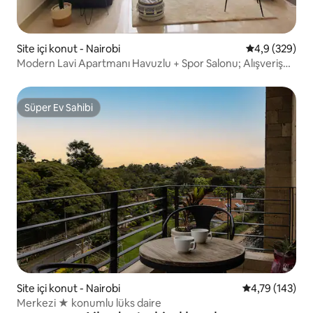
Site içi konut - Nairobi
5 üzerinden o
4,9 (329)
Modern Lavi Apartmanı Havuzlu + Spor Salonu; Alışveriş
Merkezine ve 7/24 Açık Markete Yakın
Süper Ev Sahibi
Süper Ev Sahibi
Site içi konut - Nairobi
5 üzerinden o
4,79 (143)
Merkezi ★ konumlu lüks daire