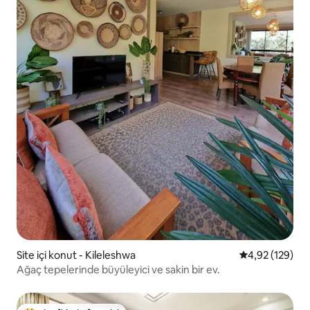
Site içi konut - Kileleshwa
5 üzerinden or
4,92 (129)
Ağaç tepelerinde büyüleyici ve sakin bir ev.