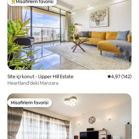
Misafirlerin favorisi
Misafirlerin favorilerinden en beğenilenler arasında
Site içi konut - Upper Hill Estate
5 üzerinden or
4,97 (142)
Heartland'deki Manzara
Misafirlerin favorisi
Misafirlerin favorisi