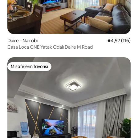
Daire - Nairobi
5 üzerinden o
4,97 (116)
Casa Loca ONE Yatak Odalı Daire M Road
Misafirlerin favorisi
Misafirlerin favorisi