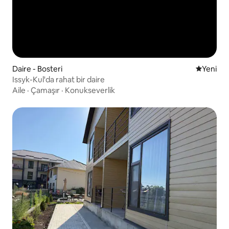
Daire - Bosteri
Yeni kona
Yeni
Issyk-Kul'da rahat bir daire
Aile
·
Çamaşır
·
Konukseverlik