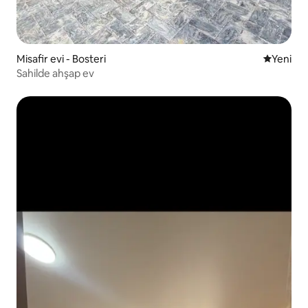
Misafir evi - Bosteri
Yeni kona
Yeni
Sahilde ahşap ev