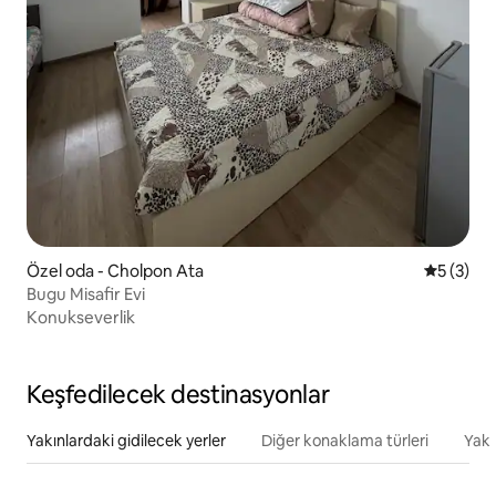
Özel oda - Cholpon Ata
5 üzerin
5 (3)
Bugu Misafir Evi
Konukseverlik
Keşfedilecek destinasyonlar
Yakınlardaki gidilecek yerler
Diğer konaklama türleri
Yakı