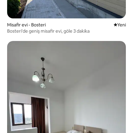
Misafir evi - Bosteri
Yeni kona
Yeni
Bosteri'de geniş misafir evi, göle 3 dakika