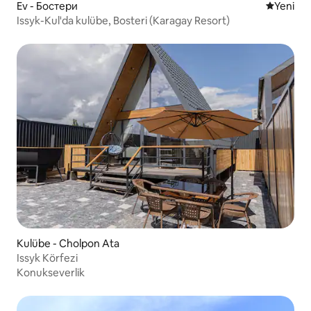
Ev - Бостери
Yeni kona
Yeni
Issyk-Kul'da kulübe, Bosteri (Karagay Resort)
Kulübe - Cholpon Ata
Issyk Körfezi
Konukseverlik