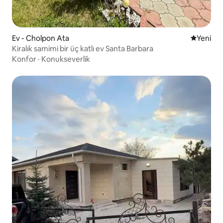
Ev - Cholpon Ata
Yeni kona
Yeni
Kiralık samimi bir üç katlı ev Santa Barbara
Konfor
·
Konukseverlik