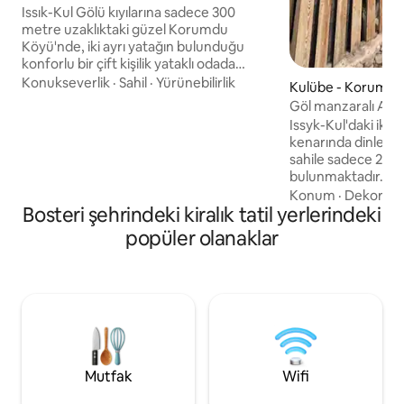
Issık-Kul Gölü kıyılarına sadece 300
metre uzaklıktaki güzel Korumdu
Köyü'nde, iki ayrı yatağın bulunduğu
konforlu bir çift kişilik yataklı odada
huzurlu bir konaklamanın keyfini çıkarın.
Konukseverlik
·
Sahil
·
Yürünebilirlik
Kulübe - Korumd
Yeşilliklerle çevrili bu samimi misafir
Göl manzaralı A çe
evindeki misafirler, tam donanımlı bir
Issyk-Kul'daki iki ş
mutfağa, geniş, kapalı bir açık hava
kenarında dinlenmek
yemek alanına ve dinlendirici bir bahçeye
sahile sadece 20
ortak erişimin keyfini çıkarabilir. Birlikte
bulunmaktadır. İçe
seyahat eden ve göl, plaj ve popüler tatil
konaklama için he
Konum
·
Dekor
·
M
beldelerinin yakınında sessiz bir kaçamak
Bosteri şehrindeki kiralık tatil yerlerindeki
Yüksek tavanlı ve
arayan arkadaşlar, iş arkadaşları veya aile
küçük bir stüdyo, fe
popüler olanaklar
üyeleri için mükemmeldir.
yaratıyor. Uyku al
ikinci bir kat vard
mutfak: ocak, buzd
Duşakabinli ve sıca
Dinlenebileceğini
içebileceğiniz bir 
muhteşem göl man
Mutfak
Wifi