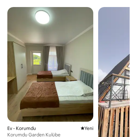
Ev - Korumdu
Yeni konaklama yeri
Yeni
Korumdu Garden Kulübe