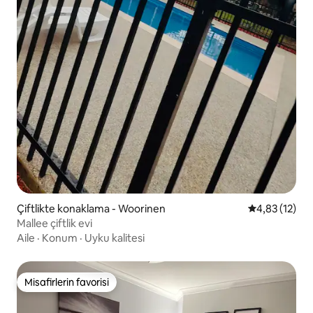
Çiftlikte konaklama - Woorinen
5 üzerinden 
4,83 (12)
Mallee çiftlik evi
Aile
·
Konum
·
Uyku kalitesi
Misafirlerin favorisi
Misafirlerin favorisi