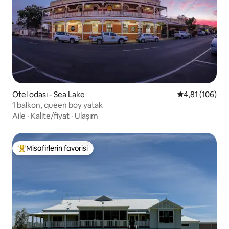
Otel odası - Sea Lake
5 üzerinden o
4,81 (106)
1 balkon, queen boy yatak
Aile
·
Kalite/fiyat
·
Ulaşım
Misafirlerin favorisi
Misafirlerin favorilerinden en beğenilenler arasında