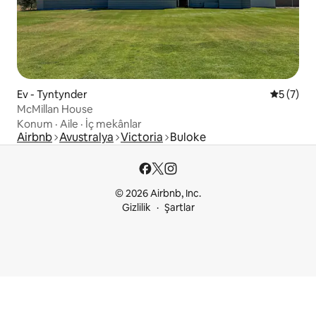
Ev - Tyntynder
5 üzerin
5 (7)
McMillan House
Konum
·
Aile
·
İç mekânlar
Airbnb
Avustralya
Victoria
Buloke
© 2026 Airbnb, Inc.
Gizlilik
Şartlar