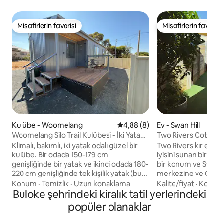
Misafirlerin favorisi
Misafirlerin favoris
Misafirlerin favorisi
Misafirlerin favoris
Kulübe - Woomelang
5 üzerinden ortalama 4,88 pu
4,88 (8)
Ev - Swan Hill
Woomelang Silo Trail Kulübesi - İki Yatak
Two Rivers Cotta
Odalı Queen boy yatak / tek kişilik yatak
Klimalı, bakımlı, iki yatak odalı güzel bir
Two Rivers kır evi,
kulübe. Bir odada 150-179 cm
iyisini sunan bir ha
genişliğinde bir yatak ve ikinci odada 180-
bir konum ve Swan H
220 cm genişliğinde tek kişilik yatak (bu
merkezine ve CBD'y
oda daha küçüktür) Airfryer/mikrodalga
Park, ikonik Pyap,
Konum
·
Temizlik
·
Uzun konaklama
Kalite/fiyat
·
Konu
fırın/konveksiyon fırını, kapsüllü kahve
Buloke şehrindeki kiralık tatil yerlerindeki
Spoons nehir kena
makinesi, indüksiyonlu ocak, daha uzun
Pioneer Settlement
popüler olanaklar
süre kalacaklar için çamaşır makinesi,
muhteşem manzara