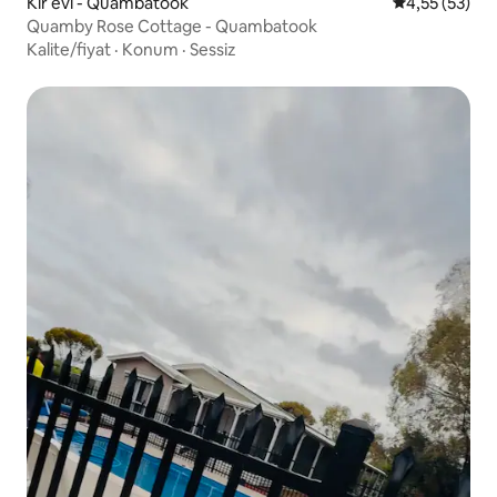
Kır evi - Quambatook
5 üzerinden o
4,55 (53)
Quamby Rose Cottage - Quambatook
Kalite/fiyat
·
Konum
·
Sessiz