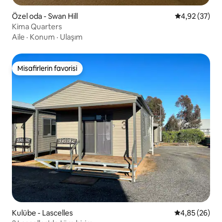
Özel oda - Swan Hill
5 üzerinden o
4,92 (37)
Kima Quarters
Aile
·
Konum
·
Ulaşım
Misafirlerin favorisi
Misafirlerin favorisi
Kulübe - Lascelles
5 üzerinden o
4,85 (26)