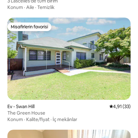
3 Lascelles'de tüm birim
Konum
·
Aile
·
Temizlik
Misafirlerin favorisi
Misafirlerin favorisi
Ev - Swan Hill
5 üzerinden 
4,91 (33)
The Green House
Konum
·
Kalite/fiyat
·
İç mekânlar