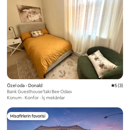
Özel oda - Donald
5 üzerin
5 (3)
Bank Guesthouse'taki Bee Odası
Konum
·
Konfor
·
İç mekânlar
Misafirlerin favorisi
Misafirlerin favorisi