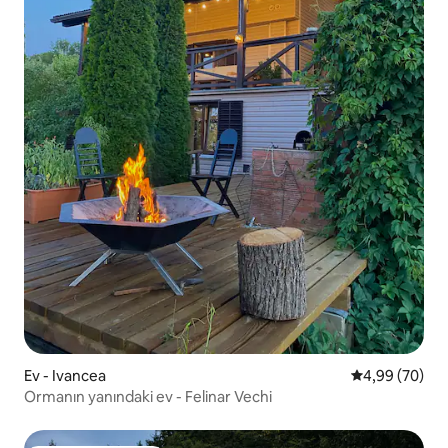
Ev - Ivancea
5 üzerinden o
4,99 (70)
Ormanın yanındaki ev - Felinar Vechi