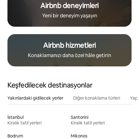
Airbnb deneyimleri
Yeni bir deneyim yaşayın
Airbnb hizmetleri
Konaklamanızı daha özel hâle getirin
Keşfedilecek destinasyonlar
Yakınlardaki gidilecek yerler
Diğer konaklama türleri
Yapı
İstanbul
Santorini
Kiralık tatil yerleri
Kiralık tatil yerleri
Bodrum
Mikonos