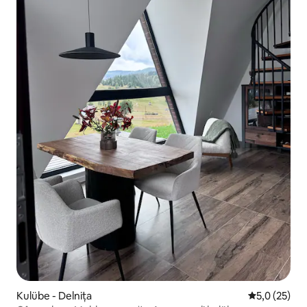
Kulübe - Delnița
5 üzerinden
5,0 (25)