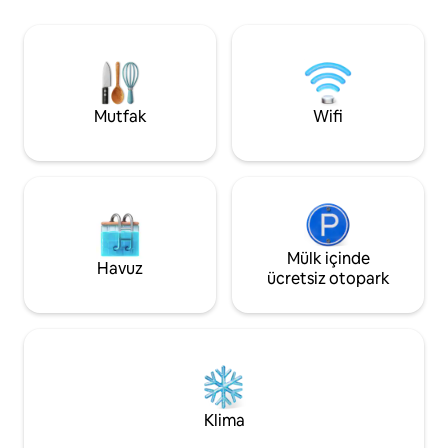
Barbekü, kamp ateş
2-3 çift, küçük arkadaş grupları veya
dinlenebilir, gölüm
kızların hafta sonu buluşmaları için
veya sadece sessizl
mükemmeldir; samimi bir atmosfere ve
çıkarabilirsiniz. K
film geceleri, masa oyunları ve birlikte
kedilerimiz sizin
sakin akşamlar için mükemmel olan geniş
memnuniyet duya
bir çatı katı salonuna sahiptir.
Mutfak
Wifi
Mülk içinde
Havuz
ücretsiz otopark
Klima