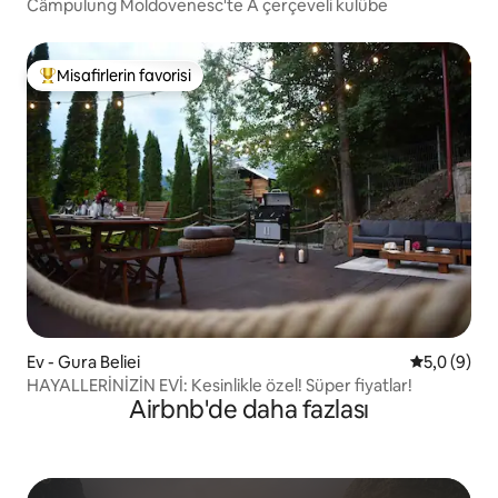
Câmpulung Moldovenesc'te A çerçeveli kulübe
Misafirlerin favorisi
Misafirlerin favorilerinden en beğenilenler arasında
Ev - Gura Beliei
5 üzerinde
5,0 (9)
HAYALLERİNİZİN EVİ: Kesinlikle özel! Süper fiyatlar!
Airbnb'de daha fazlası