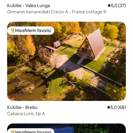
Kulübe - Valea Lunga
5 üzerinden
5,0 (37)
Ormanın kenarındaki Cricov A - Frame cottage 9.
Misafirlerin favorisi
Misafirlerin favorilerinden en beğenilenler arasında
Kulübe - Brebu
5 üzerinden 
5,0 (68)
Cabana Loris, tip A
Misafirlerin favorisi