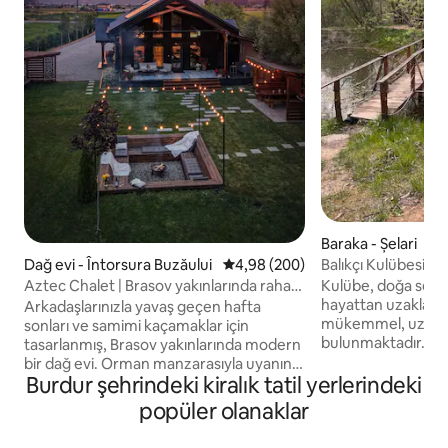
Baraka - Șelari
Balıkçı Kulübesi (D
Dağ evi - Întorsura Buzăului
5 üzerinden ortalama 4,98 puan
4,98 (200)
Kulübe, doğa seve
Aztec Chalet | Brasov yakınlarında rahat
hayattan uzaklaşma
bir kaçamak
Arkadaşlarınızla yavaş geçen hafta
mükemmel, uzak, s
sonları ve samimi kaçamaklar için
bulunmaktadır. El
tasarlanmış, Brasov yakınlarında modern
güneş fotovoltaik 
bir dağ evi. Orman manzarasıyla uyanın,
suyumuz, banyom
Burdur şehrindeki kiralık tatil yerlerindeki
terasta yavaş kahve sabahlarının, ateş
kompostlanabilir b
çukurunun etrafındaki akşamların ve
popüler olanaklar
bir duşumuz var, b
dinlenmek ve yeniden bağlanmak için
doğaya daha yakın 
yaratılmış huzurlu ortamın keyfini çıkarın.