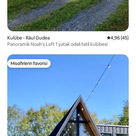
Kulübe - Râul Gudea
5 üzerinden o
4,96 (45)
Panoramik Noah's Loft 1 yatak odalı tatil kulübesi
Misafirlerin favorisi
Misafirlerin favorisi