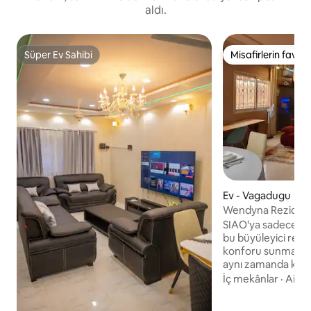
aldı.
Süper Ev Sahibi
Misafirlerin favoris
Süper Ev Sahibi
Misafirlerin favoris
Ev - Vagadugu
Wendyna Rezidans
SIAO'ya sadece 1 
bu büyüleyici rezi
konforu sunmaktadı
aynı zamanda klima
odası, donanımlı m
İç mekânlar
·
Aile
·
makinesi, sıcak du
garaj. Bir çift veya 