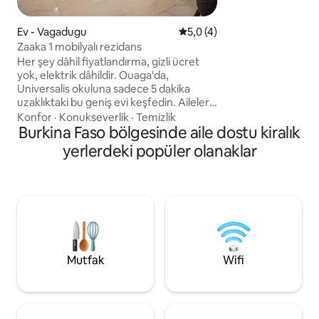
olan bu konut, gec
bekçi sayesinde güv
Ev - Vagadugu
5 üzerinden ortalama 5,0 pu
5,0 (4)
görevlisinin hizmet
Zaaka 1 mobilyalı rezidans
Şehir merkezi ile 
bir konuma sahip o
Her şey dâhil fiyatlandırma, gizli ücret
pratiklik ve huzuru 
yok, elektrik dâhildir. Ouaga'da,
Universalis okuluna sadece 5 dakika
uzaklıktaki bu geniş evi keşfedin. Aileler,
arkadaşlar veya iş için seyahat edenler
Konfor
·
Konukseverlik
·
Temizlik
için ideal olan bu evde üç konforlu yatak
Burkina Faso bölgesinde aile dostu kiralık
odası, 75 inç TV'ye sahip bir oturma
yerlerdeki popüler olanaklar
odası, güzel manzaralı bir teras ve üç
banyo bulunmaktadır. Rahat bir
konaklama için geniş bir avlunun, yüksek
hızlı kablosuz internet bağlantısının,
çamaşır makinesinin, temizlik hizmetinin
ve gece güvenlik görevlisinin keyfini
çıkarın. Bugün rezervasyon yapın ve
Ouaga'nın göbeğindeki konforu
Mutfak
Wifi
deneyimleyin!