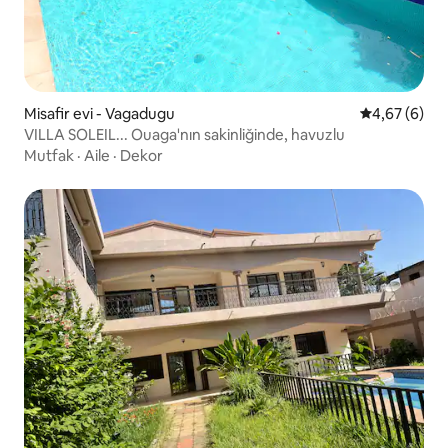
Misafir evi - Vagadugu
5 üzerinden 
4,67 (6)
VILLA SOLEIL... Ouaga'nın sakinliğinde, havuzlu
Mutfak
·
Aile
·
Dekor