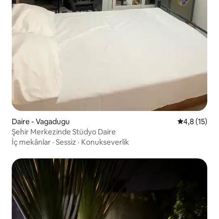
Daire - Vagadugu
5 üzerinden
4,8 (15)
Şehir Merkezinde Stüdyo Daire
İç mekânlar
·
Sessiz
·
Konukseverlik