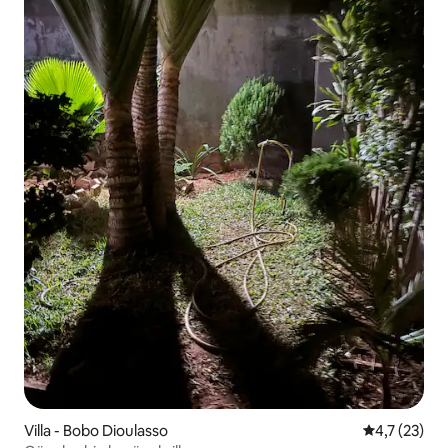
Villa - Bobo Dioulasso
5 üzerinden
4,7 (23)