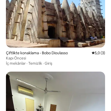
Çiftlikte konaklama - Bobo Dioulasso
5 üzerinde
5,0 (3)
Kapı Öncesi
İç mekânlar
·
Temizlik
·
Giriş