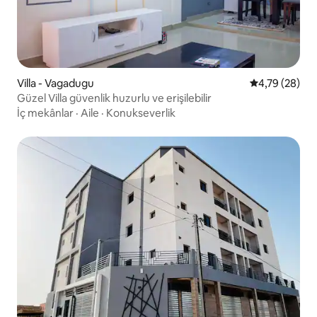
Villa - Vagadugu
5 üzerinden o
4,79 (28)
Güzel Villa güvenlik huzurlu ve erişilebilir
İç mekânlar
·
Aile
·
Konukseverlik