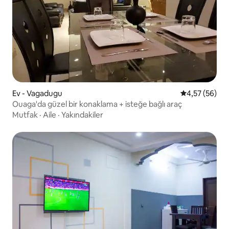
Ev - Vagadugu
5 üzerinden o
4,57 (56)
Ouaga'da güzel bir konaklama + isteğe bağlı araç
Mutfak
·
Aile
·
Yakındakiler