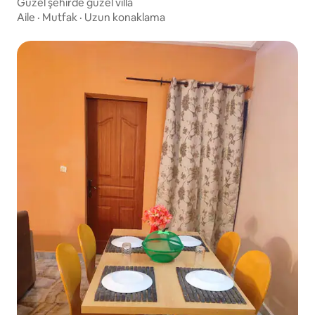
Güzel şehirde güzel villa
Aile
·
Mutfak
·
Uzun konaklama