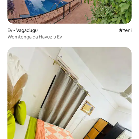
Ev - Vagadugu
Yeni kona
Yeni
Wemtenga'da Havuzlu Ev