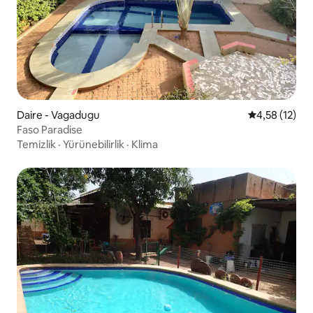
Daire - Vagadugu
5 üzerinden 
4,58 (12)
Faso Paradise
Temizlik
·
Yürünebilirlik
·
Klima