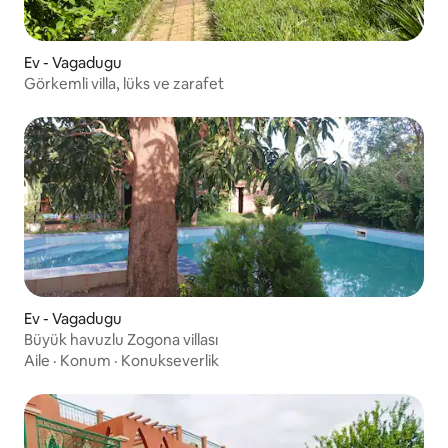
Ev - Vagadugu
Görkemli villa, lüks ve zarafet
Ev - Vagadugu
Büyük havuzlu Zogona villası
Aile
·
Konum
·
Konukseverlik