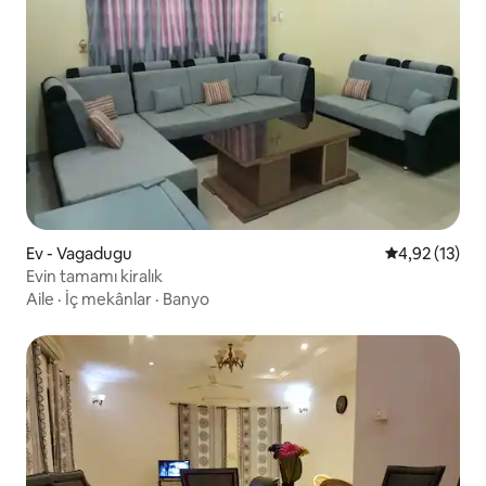
Ev - Vagadugu
5 üzerinden 
4,92 (13)
Evin tamamı kiralık
Aile
·
İç mekânlar
·
Banyo