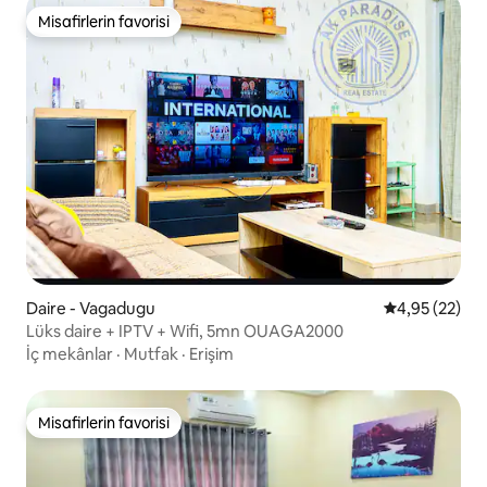
Misafirlerin favorisi
Misafirlerin favorisi
Daire - Vagadugu
5 üzerinden o
4,95 (22)
Lüks daire + IPTV + Wifi, 5mn OUAGA2000
İç mekânlar
·
Mutfak
·
Erişim
Misafirlerin favorisi
Misafirlerin favorisi