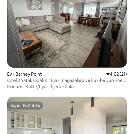
Ev - Barney Point
5 üzerinden 
4,62 (21)
Özel 2 Yatak Odalı Kır Evi - mağazalara ve kulübe yürüme
mesafesinde
Konum
·
Kalite/fiyat
·
İç mekânlar
Süper Ev Sahibi
Süper Ev Sahibi