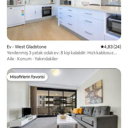
Ev - West Gladstone
5 üzerinden o
4,83 (24)
Yenilenmiş 3 yatak odalı ev: 8 kişi kalabilir: Hızlı kablosuz
internet bağlantısı
Aile
·
Konum
·
Yakındakiler
Misafirlerin favorisi
Misafirlerin favorisi