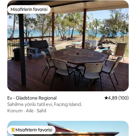
Misafirlerin favorisi
Misafirlerin favorisi
Ev - Gladstone Regional
5 üzerinden or
4,89 (100)
Sahilme yönlü tatil evi, Facing Island.
Konum
·
Aile
·
Sahil
Misafirlerin favorisi
Misafirlerin favorilerinden en beğenilenler arasında