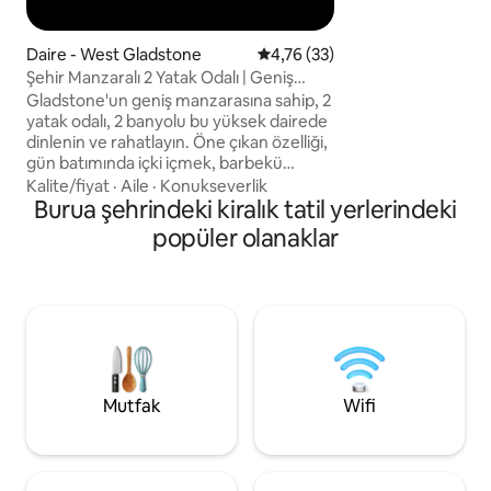
kişilik çekyat ile 7 
küçük tek kişilik çe
Daire - West Gladstone
5 üzerinden ortalama 4,76 pua
4,76 (33)
barındırabilir. Plajlar, mağazalar, parklar
sadece 15-20 dakik
Şehir Manzaralı 2 Yatak Odalı | Geniş
Bahçede ve özel y
Balkon + 2 Güvenli Otopark
Gladstone'un geniş manzarasına sahip, 2
park yeri var.
yatak odalı, 2 banyolu bu yüksek dairede
dinlenin ve rahatlayın. Öne çıkan özelliği,
gün batımında içki içmek, barbekü
yapmak veya açık havada yemek yemek
Kalite/fiyat
·
Aile
·
Konukseverlik
için mükemmel olan büyük özel
Burua şehrindeki kiralık tatil yerlerindeki
balkondur. İçeride, rahat bir konaklama
popüler olanaklar
için açık planlı yaşam alanının, tam
donanımlı bir mutfağın, klimanın ve hızlı
Wi-Fi'nin keyfini çıkarın. İki güvenli araç
park yeri ve iş merkezine sadece birkaç
dakika uzaklıkta sessiz bir konum ile
burası, alan, kolaylık ve dinlenebilecekleri
bir yer arayan çiftler, çalışanlar veya
küçük gruplar için idealdir.
Mutfak
Wifi