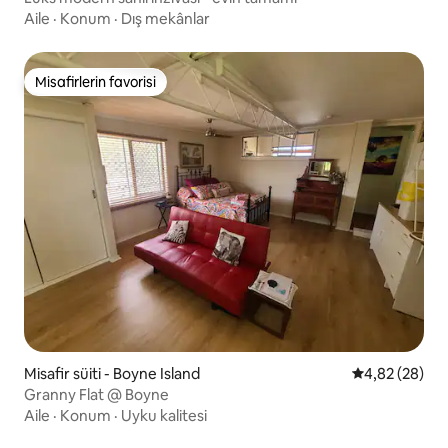
Aile
·
Konum
·
Dış mekânlar
Misafirlerin favorisi
Misafirlerin favorisi
Misafir süiti - Boyne Island
5 üzerinden o
4,82 (28)
Granny Flat @ Boyne
Aile
·
Konum
·
Uyku kalitesi