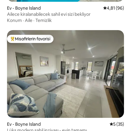
Ev - Boyne Island
5 üzerinden o
4,81 (96)
Ailece kiralanabilecek sahil evi sizi bekliyor
Konum
·
Aile
·
Temizlik
Misafirlerin favorisi
Misafirlerin favorilerinden en beğenilenler arasında
Ev - Boyne Island
5 üzerinde
5 (35)
Lüks modern sahil inzivası - evin tamamı