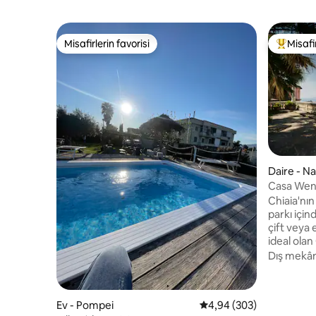
Misafirlerin favorisi
Misafir
Misafirlerin favorisi
Misafirle
Daire - Na
Casa Wen
Chiaia
Chiaia'nın
parkı için
çift veya e
ideal ola
nadiren bi
Dış mekân
araya geti
yeşillik v
yürüme me
Ev - Pompei
5 üzerinden ortalama 4
4,94 (303)
Plebiscito,