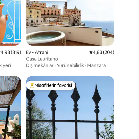
endirme
 üzerinden ortalama 4,93 puan, 319 değerlendirme
4,93 (319)
Ev - Atrani
5 üzerinden ortalama 4
4,83 (204)
Casa Lauritano
k yeri
Dış mekânlar
·
Yürünebilirlik
·
Manzara
Misafirlerin favorisi
eğenilenler arasında
Misafirlerin favorilerinden en beğenilenler arasında