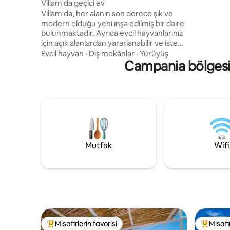
Villam'da geçici ev
Teatro Sa
Villam'da, her alanın son derece şık ve
Chiaia me
modern olduğu yeni inşa edilmiş bir daire
sayesinde
bulunmaktadır. Ayrıca evcil hayvanlarınız
adalara ve
için açık alanlardan yararlanabilir ve istek
kolaydır.
üzerine bebek karyolası temin
Evcil hayvan
·
Dış mekânlar
·
Yürüyüş
edebilirsiniz. Villam'da yeni inşa edilmiş bir
Campania bölgesin
apartman dairesi bulunmaktadır, her
köşesi son derece zevkli ve zarif bir
şekilde döşenmiştir. Evcil hayvanlarınız
için özel bir açık alan kullanabilirsiniz ve
istek üzerine bebekler için bir beşik de
sağlanacaktır. Ayrıca Capri ve Amalfi sahili
için tekne gezileri düzenlemek de
mümkündür.
Mutfak
Wifi
Misafirlerin favorisi
Misafir
Misafirlerin favorilerinden en beğenilenler arasında
Misafirle