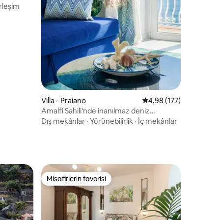
rleşim
Villa - Praiano
5 üzerinden ortalama 
4,98 (177)
Amalfi Sahili'nde inanılmaz deniz
manzaralı tasarım villa
Dış mekânlar
·
Yürünebilirlik
·
İç mekânlar
Misafirlerin favorisi
eğenilenler arasında
Misafirlerin favorisi