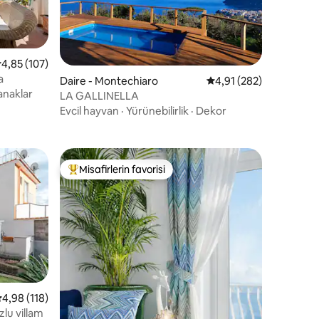
endirme
 üzerinden ortalama 4,85 puan, 107 değerlendirme
4,85 (107)
a
Daire - Montechiaro
5 üzerinden ortalama 
4,91 (282)
anaklar
LA GALLINELLA
Evcil hayvan
·
Yürünebilirlik
·
Dekor
Misafirlerin favorisi
Misafirlerin favorilerinden en beğenilenler arasında
endirme
 üzerinden ortalama 4,98 puan, 118 değerlendirme
4,98 (118)
lu villam