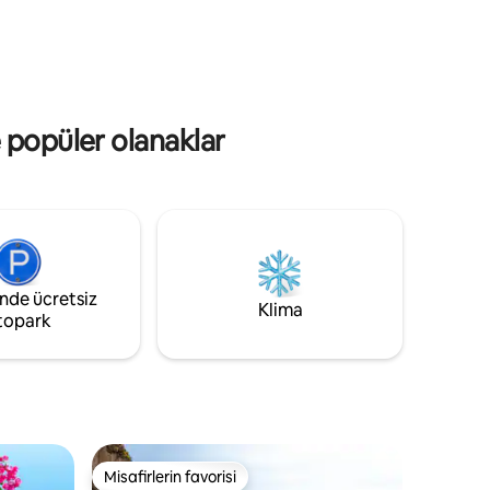
duş ile donatılmış solaryum, hepsi
eleri,
Capri'ye bakıyor. Plaja, merkeze ve
 sui due
Sorrento ve Amalfi kıyılarının tüm cazibe
ar,
merkezlerine birkaç km uzaklıktadır.
 ve Nerano
 popüler olanaklar
inde ücretsiz
Klima
topark
Misafirlerin favorisi
eğenilenler arasında
Misafirlerin favorisi