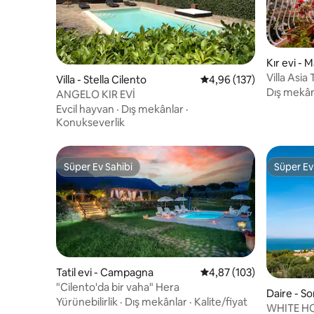
Kır evi -
Villa Asia T
Villa - Stella Cilento
5 üzerinden ortalama 4
4,96 (137)
Dış mekân
ANGELO KIR EVİ
Evcil hayvan
·
Dış mekânlar
·
Konukseverlik
Süper Ev Sahibi
Süper Ev
Süper Ev Sahibi
Süper Ev
Tatil evi - Campagna
5 üzerinden ortalama 4
4,87 (103)
"Cilento'da bir vaha" Hera
Daire - S
Yürünebilirlik
·
Dış mekânlar
·
Kalite/fiyat
WHITE HO