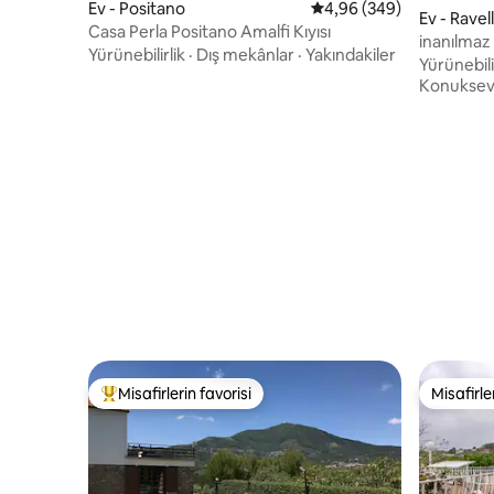
Ev - Positano
5 üzerinden ortalama 4
4,96 (349)
Ev - Ravel
Casa Perla Positano Amalfi Kıyısı
inanılmaz
Yürünebilirlik
·
Dış mekânlar
·
Yakındakiler
Yürünebili
Konukseve
Misafirlerin favorisi
Misafirle
Misafirlerin favorilerinden en beğenilenler arasında
Misafirle