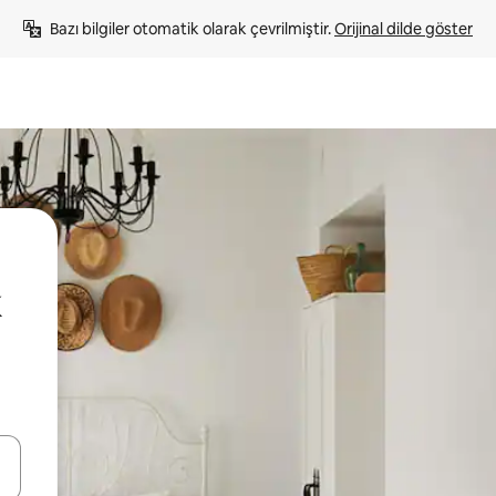
Bazı bilgiler otomatik olarak çevrilmiştir. 
Orijinal dilde göster
oklarıyla gezinin veya dokunarak ya da kaydırma hareketleriyle keşfedin