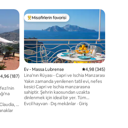
Tatil evi 
Misafirlerin favorisi
Misafi
eğenilenler arasında
Misafirlerin favorilerinden en beğenilenler arasında
Misafirl
Amalfi S
yer!
Aynı mül
saat kişis
teslimatı
sadece 10
dakikalık
Yürünebili
mesafesin
rahatlama
aynı zam
endirme
Ev - Massa Lubrense
5 üzerinden ortalama 4
4,98 (345)
Terastan
Lina'nın Rüyası - Capri ve Ischia Manzarası
 üzerinden ortalama 4,96 puan, 187 değerlendirme
4,96 (187)
Capo Lico
Yakın zamanda yenilenen tatil evi, nefes
çıkarabili
kesici Capri ve Ischia manzarasına
izolasyo
fezi'nin
sahiptir. Şehrin kaosundan uzakta
mahremiy
ağı'na
dinlenmek için ideal bir yer. Tüm
mümkünd
konforlarla donatılmış manzaralı aydınlık
Evcil hayvan
·
Dış mekânlar
·
Giriş
 Claudia, el
odaları vardır. Mutfak önündeki teras,
niz
anaklar
mum ışığında kahvaltı veya akşam
ir evdir;
yemeği için idealdir. Şezlonglar,
için tüm
güneşlenme şezlongları, sandalyeli masa,
bahçeleri,