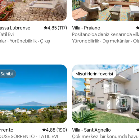
 Massa Lubrense
5 üzerinden ortalama 4,85 puan, 117 değerl
4,85 (117)
Villa - Praiano
5
atil Evi
Positano'da deniz kenarında vill
,96 puan, 137 değerlendirme
lar
·
Yürünebilirlik
·
Çıkış
Yürünebilirlik
·
Dış mekânlar
·
Ol
 Sahibi
Misafirlerin favorisi
 Sahibi
Misafirlerin favorisi
,87 puan, 103 değerlendirme
orrento
5 üzerinden ortalama 4,88 puan, 190 değerl
4,88 (190)
Villa - Sant'Agnello
5
USE SORRENTO - TATİL EVİ
Çok merkezi bir konumda havuz