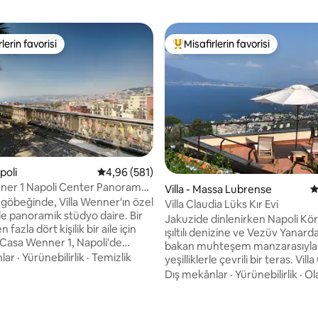
lerin favorisi
Misafirlerin favorisi
rin favorilerinden en beğenilenler arasında
Misafirlerin favorilerinden en b
poli
5 üzerinden ortalama 4,96 puan, 581 değerl
4,96 (581)
ner 1 Napoli Center Panorama
Villa - Massa Lubrense
5
 göbeğinde, Villa Wenner'ın özel
Villa Claudia Lüks Kır Evi
de panoramik stüdyo daire. Bir
Jakuzide dinlenirken Napoli Kör
n fazla dört kişilik bir aile için
ışıltılı denizine ve Vezüv Yanard
n Casa Wenner 1, Napoli'de
bakan muhteşem manzarasıyla
r arada bulunan özellikleri bir
lar
·
Yürünebilirlik
·
Temizlik
yeşilliklerle çevrili bir teras. Villa
riyor: merkezi konum, sessizlik,
yapımı majolika karolar ve Akde
Dış mekânlar
·
Yürünebilirlik
·
Ol
e körfez manzarası. Birkaç dakika
renkleriyle dekore edilmiş özel b
safesinde Piazza del
dinlendirici ve konforlu bir tatil 
,94 puan, 303 değerlendirme
 sahil, Via Chiaia, Via Toledo,
konforu sunar. Geniş açık hava 