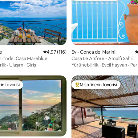
re
5 üzerinden ortalama 4,97 puan, 116 değerl
4,97 (116)
Ev - Conca dei Marini
5
,95 puan, 259 değerlendirme
hili'nde: Casa Mareblue
Casa Le Anfore - Amalfi Sahili
rlik
·
Ulaşım
·
Giriş
Yürünebilirlik
·
Evcil hayvan
·
Par
rin favorisi
Misafirlerin favorisi
rin favorisi
Misafirlerin favorilerinden en b