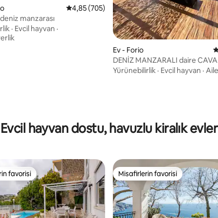
,96 puan, 349 değerlendirme
lo
5 üzerinden ortalama 4,85 puan, 705 değerl
4,85 (705)
 deniz manzarası
rlik
·
Evcil hayvan
·
rlik
Ev - Forio
5
DENİZ MANZARALI daire CAVA
dell'ISOLA (Forio)• Elowen
Yürünebilirlik
·
Evcil hayvan
·
Ail
Evcil hayvan dostu, havuzlu kiralık evler
rin favorisi
Misafirlerin favorisi
rin favorisi
Misafirlerin favorisi