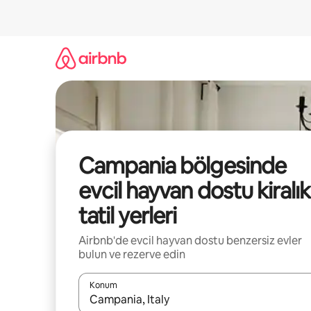
İçeriğe
atla
Campania bölgesinde
evcil hayvan dostu kiralık
tatil yerleri
Airbnb'de evcil hayvan dostu benzersiz evler
bulun ve rezerve edin
Konum
Sonuçlar kullanılabilir olduğunda yukarı ve aşağı 