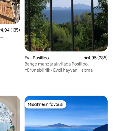
endirme
 üzerinden ortalama 4,94 puan, 135 değerlendirme
4,94 (135)
e
Ev - Posillipo
5 üzerinden ortalama 
4,95 (285)
Bahçe manzaralı villada Posillipo.
Yürünebilirlik
·
Evcil hayvan
·
Isıtma
Misafirlerin favorisi
Misafirlerin favorisi