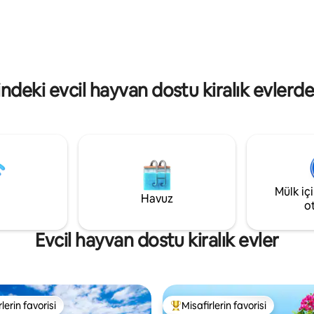
n Carlo ve liman bulunmaktadır.
yerel ürünlerle dolu sebze bahç
trosu, füniküler ve asansör
konforlu şezlonglar, Sant'Agata
 tarihi merkeze, Vomero'ya,
Golfi yakınında, yıldızlı restoranl
 arkeolojik alanlara gitmek
trattoria ve en iyi yürüyüş yolu
Körfezi.
deki evcil hayvan dostu kiralık evlerde
Mülk iç
Havuz
o
Evcil hayvan dostu kiralık evler
lerin favorisi
Misafirlerin favorisi
rin favorilerinden en beğenilenler arasında
Misafirlerin favorilerinden en b