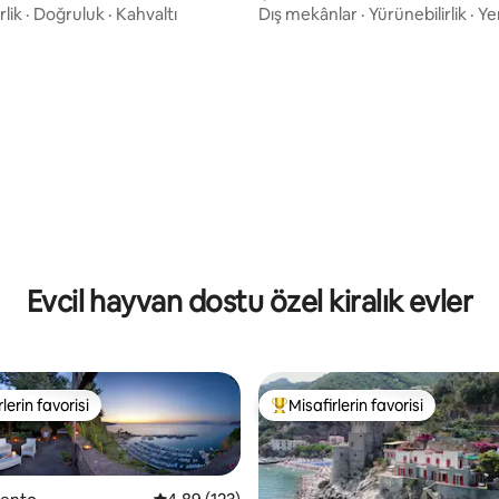
rlik
·
Doğruluk
·
Kahvaltı
Dış mekânlar
·
Yürünebilirlik
·
Ye
Evcil hayvan dostu özel kiralık evler
lerin favorisi
Misafirlerin favorisi
rin favorilerinden en beğenilenler arasında
Misafirlerin favorilerinden en b