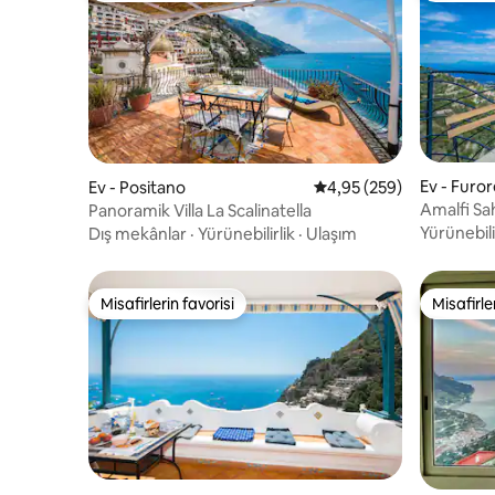
Ev - Furo
Ev - Positano
5 üzerinden ortalama 4
4,95 (259)
Amalfi Sa
Panoramik Villa La Scalinatella
Yürünebili
Dış mekânlar
·
Yürünebilirlik
·
Ulaşım
Misafirlerin favorisi
Misafirle
Misafirlerin favorisi
Misafirle