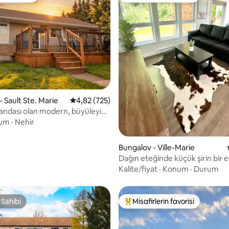
,88 puan, 187 değerlendirme
 Sault Ste. Marie
5 üzerinden ortalama 4,82 puan, 725 değerl
4,82 (725)
andası olan modern, büyüleyici
alı ev
um
·
Nehir
Bungalov - Ville-Marie
Dağın eteğinde küçük şirin bir 
Kalite/fiyat
·
Konum
·
Durum
 Sahibi
Misafirlerin favorisi
 Sahibi
Misafirlerin favorilerinden en b