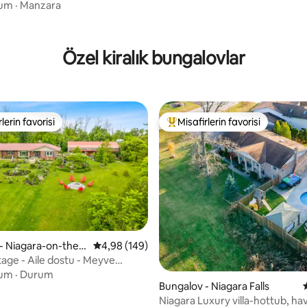
um
·
Manzara
Özel kiralık bungalovlar
lerin favorisi
Misafirlerin favorisi
rin favorilerinden en beğenilenler arasında
Misafirlerin favorilerinden en b
,97 puan, 204 değerlendirme
- Niagara-on-the-
5 üzerinden ortalama 4,98 puan, 149 değerl
4,98 (149)
age - Aile dostu - Meyve
anzarası - Sauna
um
·
Durum
Bungalov - Niagara Falls
Niagara Luxury villa-hottub, ha