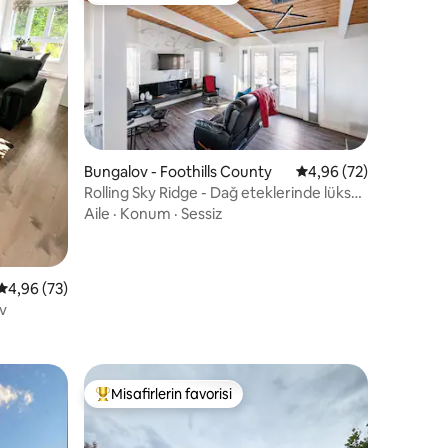
Bungalov - Foothills County
5 üzerinden ortalama
4,96 (72)
Rolling Sky Ridge - Dağ eteklerinde lüks
endirme
konfor
Aile
·
Konum
·
Sessiz
5 üzerinden ortalama 4,96 puan, 73 değerlendirme
4,96 (73)
ev
Misafirlerin favorisi
eğenilenler arasında
Misafirlerin favorilerinden en beğenilenler arasında