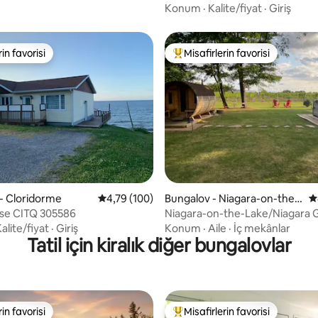
manzarası
Konum
·
Kalite/fiyat
·
Giriş
rin favorisi
Misafirlerin favorisi
rin favorisi
Misafirlerin favorilerinden en b
4,9 puan, 106 değerlendirme
- Cloridorme
5 üzerinden ortalama 4,79 puan, 100 değerl
4,79 (100)
Bungalov - Niagara-on-the-
5
Lake
se CITQ 305586
Niagara-on-the-Lake/Niagara 
Cottage
alite/fiyat
·
Giriş
Konum
·
Aile
·
İç mekânlar
Tatil için kiralık diğer bungalovlar
rin favorisi
Misafirlerin favorisi
rin favorisi
Misafirlerin favorilerinden en b