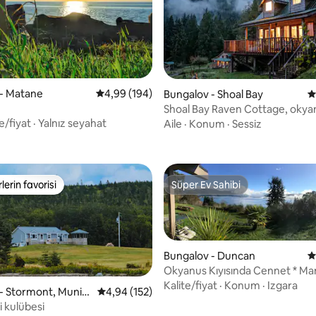
 - Matane
5 üzerinden ortalama 4,99 puan, 194 değerl
4,99 (194)
Bungalov - Shoal Bay
5
Shoal Bay Raven Cottage, okya
,98 puan, 182 değerlendirme
manzaralı ve şebeke dışı
e/fiyat
·
Yalnız seyahat
Aile
·
Konum
·
Sessiz
lerin favorisi
Süper Ev Sahibi
rin favorilerinden en beğenilenler arasında
Süper Ev Sahibi
Bungalov - Duncan
5
Okyanus Kıyısında Cennet * Ma
Manzara
Kalite/fiyat
·
Konum
·
Izgara
- Stormont, Munici
5 üzerinden ortalama 4,94 puan, 152 değerl
4,94 (152)
 Guysborough
i kulübesi
,81 puan, 126 değerlendirme