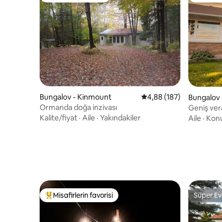
Bungalov - Kinmount
5 üzerinden ortalama 4
4,88 (187)
Bungalov -
Ormanda doğa inzivası
Geniş ver
3 yatak od
Kalite/fiyat
·
Aile
·
Yakındakiler
Aile
·
Kon
Misafirlerin favorisi
Süper Ev
Misafirlerin favorilerinden en beğenilenler arasında
Süper Ev