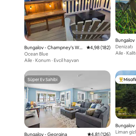
Bungalov
Denizatı
Bungalov - Champney's Wes
5 üzerinden ortalama 4
4,98 (182)
Aile
·
Kalit
t
Ocean Blue
Aile
·
Konum
·
Evcil hayvan
Süper Ev Sahibi
Misafir
Süper Ev Sahibi
Misafirle
Bungalov 
pality of
Liman gizl
Bungalov - Georgina
5 üzerinden ortalama 4
4,81 (126)