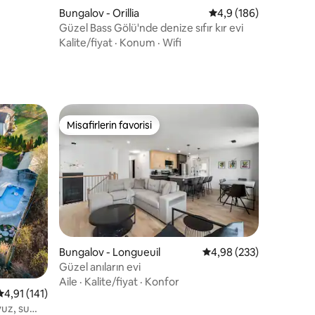
Bungalov - Orillia
5 üzerinden ortalama
4,9 (186)
Güzel Bass Gölü'nde denize sıfır kır evi
Kalite/fiyat
·
Konum
·
Wifi
Misafirlerin favorisi
eğenilenler arasında
Misafirlerin favorisi
endirme
Bungalov - Longueuil
5 üzerinden ortalama 
4,98 (233)
Güzel anıların evi
Aile
·
Kalite/fiyat
·
Konfor
5 üzerinden ortalama 4,91 puan, 141 değerlendirme
4,91 (141)
vuz, su