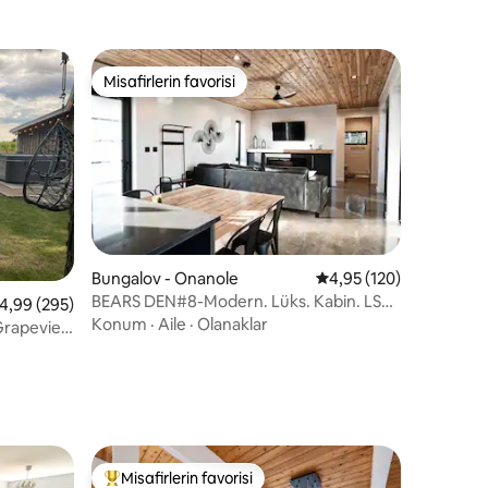
Misafirlerin favorisi
eğenilenler arasında
Misafirlerin favorisi
Bungalov - Onanole
5 üzerinden ortalama 
4,95 (120)
BEARS DEN#8-Modern. Lüks. Kabin. LSR-
endirme
 üzerinden ortalama 4,99 puan, 295 değerlendirme
4,99 (295)
008-2026
Konum
·
Aile
·
Olanaklar
Grapeview
Misafirlerin favorisi
eğenilenler arasında
Misafirlerin favorilerinden en beğenilenler arasında