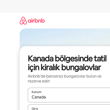
İçeriğe
atla
Kanada bölgesinde tatil
için kiralık bungalovlar
Airbnb'de benzersiz bungalovlar bulun ve
rezerve edin
Konum
Sonuçlar kullanılabilir olduğunda yukarı ve aşağı 
Giriş