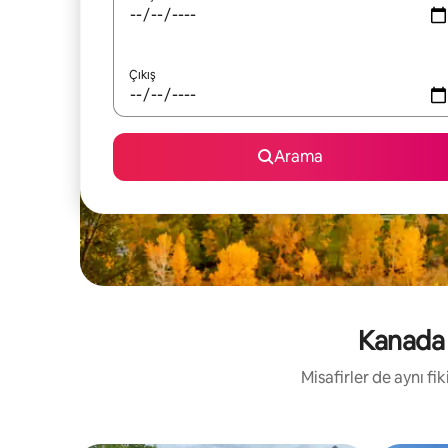
Çıkış
Arama
Kanada 
Misafirler de aynı f