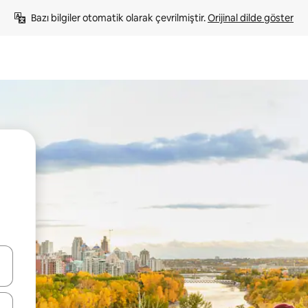
Bazı bilgiler otomatik olarak çevrilmiştir. 
Orijinal dilde göster
oklarıyla gezinin veya dokunarak ya da kaydırma hareketleriyle keşfedin