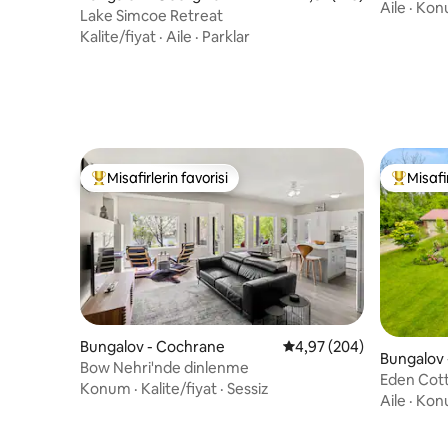
Aile
·
Kon
Lake Simcoe Retreat
Kalite/fiyat
·
Aile
·
Parklar
Misafirlerin favorisi
Misafir
Misafirlerin favorilerinden en beğenilenler arasında
Misafirle
Bungalov - Cochrane
5 üzerinden ortalama 4
4,97 (204)
Bungalov 
Bow Nehri'nde dinlenme
Lake
Eden Cott
Konum
·
Kalite/fiyat
·
Sessiz
bahçesi m
Aile
·
Kon