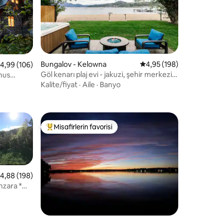
endirme
Bungalov - Kelowna
5 üzerinden ortalama 
4,95 (198)
 üzerinden ortalama 4,99 puan, 106 değerlendirme
4,99 (106)
Göl kenarı plaj evi - jakuzi, şehir merkezi
nus
konumu
Kalite/fiyat
·
Aile
·
Banyo
Misafirlerin favorisi
Misafirlerin favorilerinden en beğenilenler arasında
 üzerinden ortalama 4,88 puan, 198 değerlendirme
4,88 (198)
nzara *
endirme