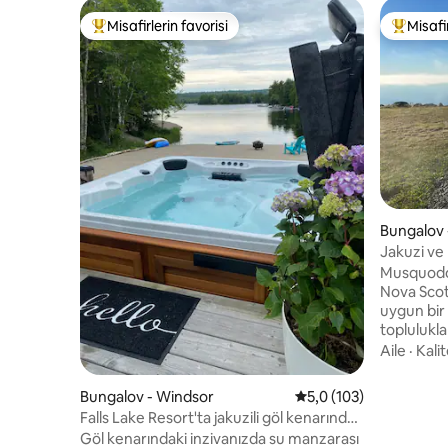
Misafirlerin favorisi
Misafir
Misafirlerin favorilerinden en beğenilenler arasında
Misafirle
Bungalov
arbour
Jakuzi ve
kıyısındak
Musquodob
Nova Scot
uygun bir
topluluklarından bi
topluluğun
Aile
·
Kalit
okyanus 
için bir k
Bungalov - Windsor
5 üzerinden ortalama 
5,0 (103)
ve havaal
Falls Lake Resort'ta jakuzili göl kenarında
istiyorsan
bir vaha
Göl kenarındaki inzivanızda su manzarası
Airbnb! Y