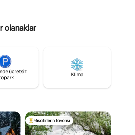
ebeveyn banyosu olan geniş bir ana
la
yatak odası bulunmaktadır. - İkinci banyo:
Dinlendirici bir banyo için küvet. HOOKd
inde
4 mükemmel dinlenme yeri, en iyi deniz
kenarı yaşamı.
r olanaklar
inde ücretsiz
Klima
topark
Misafirlerin favorisi
eğenilenler arasında
Misafirlerin favorilerinden en beğenilenler arasında