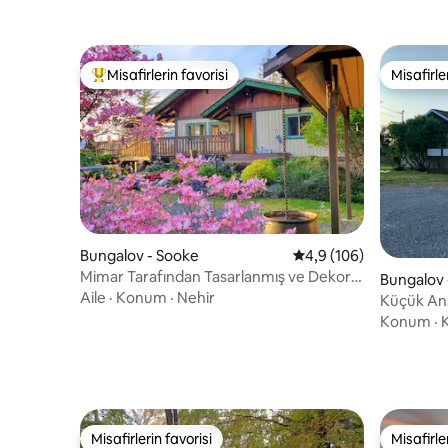
Misafirlerin favorisi
Misafirle
Misafirlerin favorilerinden en beğenilenler arasında
Misafirle
Bungalov - Sooke
5 üzerinden ortalama 
4,9 (106)
Mimar Tarafından Tasarlanmış ve Dekore
Bungalov 
Edilmiş Sahil Evi
Aile
·
Konum
·
Nehir
Küçük An
Konum
·
K
Misafirlerin favorisi
Misafirle
Misafirlerin favorisi
Misafirle