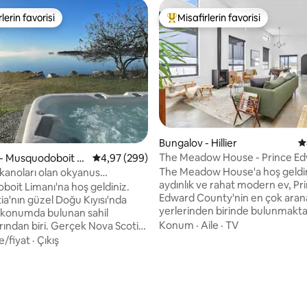
lerin favorisi
Misafirlerin favorisi
rin favorilerinden en beğenilenler arasında
Misafirlerin favorilerinden en b
Bungalov - Hillier
5
The Meadow House - Prince E
 - Musquodoboit H
5 üzerinden ortalama 4,97 puan, 299 değerl
4,97 (299)
County Modern
The Meadow House'a hoş geldin
 kanoları olan okyanus
aydınlık ve rahat modern ev, Pr
i ev
oit Limanı'na hoş geldiniz.
Edward County'nin en çok ara
ia'nın güzel Doğu Kıyısı'nda
yerlerinden birinde bulunmakta
 konumda bulunan sahil
Gerçekten rahatlamak ve gevş
Konum
·
Aile
·
TV
ri. Gerçek Nova Scotia
hak ettiğiniz lüks deneyimi sunuy
u ve kıyı kültürünü, pitoresk
e/fiyat
·
Çıkış
iyi şarap imalathaneleri, bira fabr
manzaralarını deneyimlemek
restoranlar, mağazaların yanı sı
açamak arıyorsanız, ancak şehre
5,0 puan, 103 değerlendirme
Wellington ve Drake Devonshire'a
anına kısa bir yolculuk yapmak
sürüşü veya bisiklet sürüşü me
ız, burası tam size göre bir
bulunan konumumuzda, misafir
eni yenilenen bu bungalov,