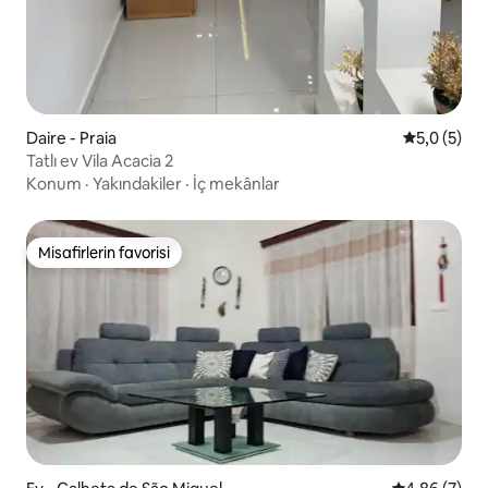
Daire - Praia
5 üzerinde
5,0 (5)
Tatlı ev Vila Acacia 2
Konum
·
Yakındakiler
·
İç mekânlar
Misafirlerin favorisi
Misafirlerin favorisi