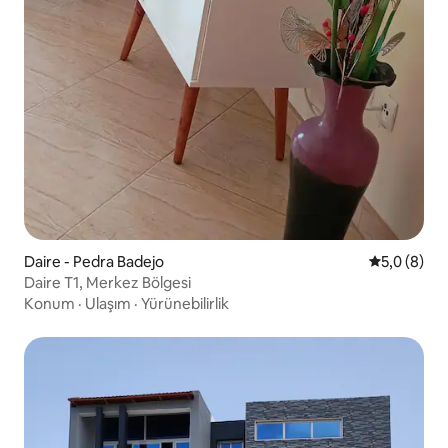
Daire - Pedra Badejo
5 üzerinde
5,0 (8)
Daire T1, Merkez Bölgesi
Konum
·
Ulaşım
·
Yürünebilirlik