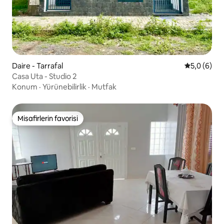
Daire - Tarrafal
5 üzerinde
5,0 (6)
Casa Uta - Studio 2
Konum
·
Yürünebilirlik
·
Mutfak
Misafirlerin favorisi
Misafirlerin favorisi