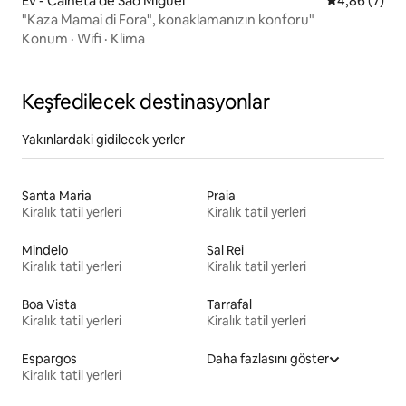
Ev - Calheta de São Miguel
5 üzerinden 
4,86 (7)
"Kaza Mamai di Fora", konaklamanızın konforu"
Konum
·
Wifi
·
Klima
Keşfedilecek destinasyonlar
Yakınlardaki gidilecek yerler
Santa Maria
Praia
Kiralık tatil yerleri
Kiralık tatil yerleri
Mindelo
Sal Rei
Kiralık tatil yerleri
Kiralık tatil yerleri
Boa Vista
Tarrafal
Kiralık tatil yerleri
Kiralık tatil yerleri
Espargos
Daha fazlasını göster
Kiralık tatil yerleri