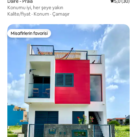
Daire - Praia
5 üzerinden 
5,0 (30)
Konumu iyi, her şeye yakın
Kalite/fiyat
·
Konum
·
Çamaşır
Misafirlerin favorisi
Misafirlerin favorisi