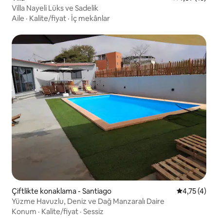
Villa Nayeli Lüks ve Sadelik
Aile
·
Kalite/fiyat
·
İç mekânlar
Çiftlikte konaklama - Santiago
5 üzerinden
4,75 (4)
Yüzme Havuzlu, Deniz ve Dağ Manzaralı Daire
Konum
·
Kalite/fiyat
·
Sessiz