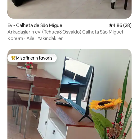
Ev - Calheta de São Miguel
5 üzerinden o
4,86 (28)
Arkadaşların evi (Tchuca&Osvaldo) Calheta São Miguel
Konum
·
Aile
·
Yakındakiler
Misafirlerin favorisi
Misafirlerin favorilerinden en beğenilenler arasında