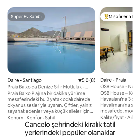
Süper Ev Sahibi
Misafirlerin favo
Süper Ev Sahibi
Misafirlerin favor
Daire - Praia
Daire - Santiago
5 üzerinden ortalama 5,0 pu
5,0 (8)
OSB House - Nels
Praia Baixo'da Denize Sıfır Mutluluk -
Havalimanı'na 3 da
Denize 1 Dakika Yürüme Mesafesinde
OSB House – Konfo
Praia Baixo Plajı'na bir dakika yürüme
Havaalanı'na 3 dakik
mesafesindeki bu 2 yatak odalı dairede
Havalimanı'na sad
okyanus sesleriyle uyanın. Çiftler, yalnız
mesafede, modern 
seyahat edenler veya küçük aileler için
dairede konforlu 
ideal olan tamamen mobilyalı inziva
Kalite/fiyat
·
Aile
·
Konum
·
Konfor
·
Sahil
keyfini çıkarın. Dairede tüm alan için
yerimiz kaygısız bir kaçış sunar.
Cancelo şehrindeki kiralık tatil
18.000 BTU inverter
Kahvenizin tadını çıkarın, sonra yüzün
yerlerindeki popüler olanaklar
oturma odası, don
veya altın kumda güneşlenin. Yakındaki