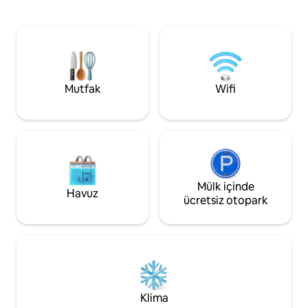
hızlı kablosuz inter
restoranları ve doğal havuzları keşfedin.
sıcak su ve ücrets
Daire, tam donanımlı bir mutfak, hızlı
bulunmaktadır. İş seyahatleri, tatiller
kablosuz internet bağlantısı ve rahat bir
veya aktarmalar içi
yaşam alanı ile serin ve konforlu bir alan
üzerine havaalanın
sunuyor. Şimdi rezervasyon yapın ve bu
havaalanından dönüş
sahil evinden Santiago Adası'nın
büyüsünü yaşayın!
Mutfak
Wifi
Mülk içinde
Havuz
ücretsiz otopark
Klima