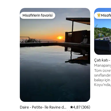
Misafirlerin favorisi
Misafir
Misafirlerin favorisi
Misafirle
Çatı katı 
Manapany
çatı katı,
Tüm ücretler dahil
sınıflandır
balayı içi
Koyu'nda,
yürüyüş m
Hint Okya
Devasa c
tamamen 
Daire - Petite- île Ravine du
5 üzerinden ortalama 4
4,87 (306)
içinden b