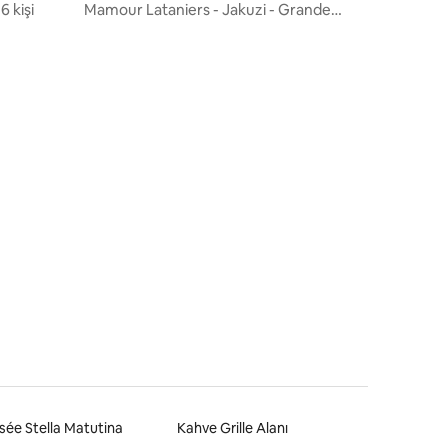
6 kişi
Mamour Lataniers - Jakuzi - Grande
Anse
endirme
ée Stella Matutina
Kahve Grille Alanı