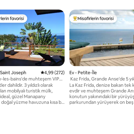
lerin favorisi
Misafirlerin favorisi
rin favorilerinden en beğenilenler arasında
Misafirlerin favorilerinden en b
- Saint Joseph
5 üzerinden ortalama 4,99 puan, 272 değerl
4,99 (272)
Ev - Petite-Île
-les-bains'de muhteşem VIP
Kaz Frida, Grande Anse'de 5 yıld
 deniz manzaralı
dir. 3 yıldızlı olarak
La Kaz Frida, denize bakan tek ka
ılan mobilyalı turistik mülk,
evdir ve muhteşem Grande Anse
n ideal, güzel Manapany
konutun yakınındaki bir yürüyü
 doğal yüzme havuzuna kısa bir
parkurundan yürüyerek on beş
esafesinde. Göz alabildiğine
erişilebilir. Bölge, botanik güzelliği ve
nusu'na bakan geniş bir teras.
okyanus ihtişamının ortasında, 
am pencere, mahremiyetinizi
güneye açılan kapıda yer alıyor. Konut,
korurken konaklama yerinin
PALM Hotel *****' a 100 metre
,87 puan, 306 değerlendirme
u olağanüstü ortamın tadını
mesafededir: Otelin lüks SPAS