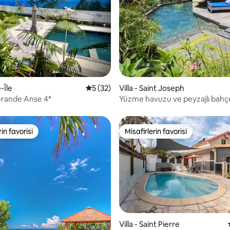
4,97 puan, 35 değerlendirme
-Île
5 üzerinden ortalama 5 puan, 32 değerl
5 (32)
Villa - Saint Joseph
Grande Anse 4*
Yüzme havuzu ve peyzajlı bahçe
tropikal sığınak
rin favorisi
Misafirlerin favorisi
rin favorisi
Misafirlerin favorisi
4,93 puan, 87 değerlendirme
Villa - Saint Pierre