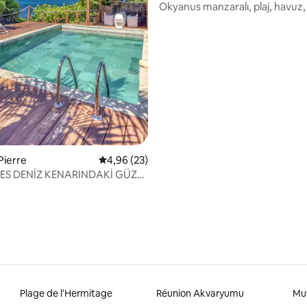
Okyanus manzaralı, plaj, havuz, 
 Pierre
5 üzerinden ortalama 4,96 puan, 23 değerl
4,96 (23)
ES DENİZ KENARINDAKİ GÜZEL
Plage de l'Hermitage
Réunion Akvaryumu
Mus