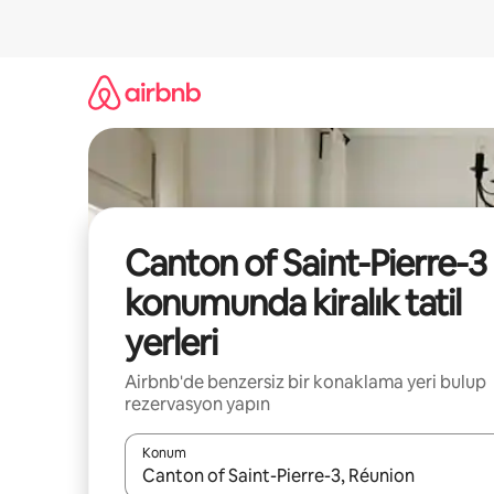
İçeriğe
atla
Canton of Saint-Pierre-3
konumunda kiralık tatil
yerleri
Airbnb'de benzersiz bir konaklama yeri bulup
rezervasyon yapın
Konum
Sonuçlar kullanılabilir olduğunda yukarı ve aşağı 