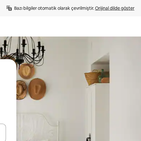
Bazı bilgiler otomatik olarak çevrilmiştir. 
Orijinal dilde göster
oklarıyla gezinin veya dokunarak ya da kaydırma hareketleriyle keşfedin