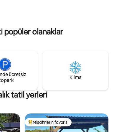
veya
odasında 1 çekyat Bilardo masalı
lardan
dinlenme alanı
bir yolu
üme
ki popüler olanaklar
inde ücretsiz
Klima
topark
k tatil yerleri
Misafirlerin favorisi
eğenilenler arasında
Misafirlerin favorilerinden en beğenilenler arasında