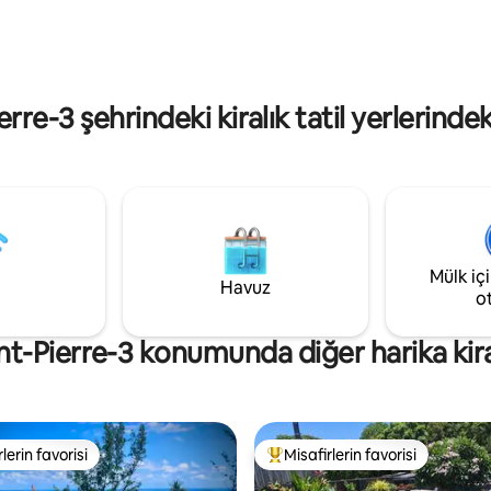
zı sağlar. Bu konaklama yerinin
bir öğleden sonra geçirmenin 
üks ve benzersizdir, yüksek
Reunion adasındaki en iyi masa
alzemeler ve özellikler vardır.
birinde yemek yemenin daha iyi 
ay verilir. Fiber kablosuz
var mı? Sadece beş dakika yür
ağlantısı. USB prizleri.
mesafesindedir.
rre-3 şehrindeki kiralık tatil yerlerinde
Mülk iç
Havuz
o
t-Pierre-3 konumunda diğer harika kiralı
lerin favorisi
Misafirlerin favorisi
rin favorilerinden en beğenilenler arasında
Misafirlerin favorilerinden en b