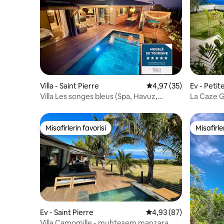
Villa - Saint Pierre
5 üzerinden ortalama 
4,97 (35)
Ev - Petite
Villa Les songes bleus (Spa, Havuz,
La Caze 
Okyanus manzarası)
Misafirlerin favorisi
Misafirle
Misafirlerin favorisi
Misafirle
Ev - Saint Pierre
5 üzerinden ortalama 
4,93 (87)
Villa Camomille - muhteşem manzara