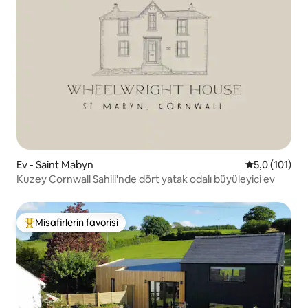
Ev - Saint Mabyn
5 üzerinden 
5,0 (101)
Kuzey Cornwall Sahili'nde dört yatak odalı büyüleyici ev
Misafirlerin favorisi
Misafirlerin favorilerinden en beğenilenler arasında