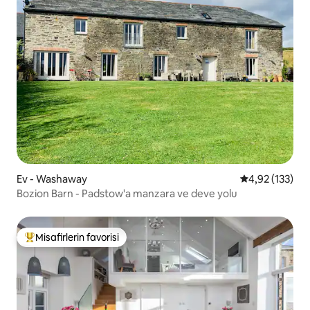
Ev - Washaway
5 üzerinden o
4,92 (133)
Bozion Barn - Padstow'a manzara ve deve yolu
Misafirlerin favorisi
Misafirlerin favorilerinden en beğenilenler arasında