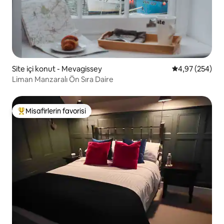
Site içi konut - Mevagissey
5 üzerinden or
4,97 (254)
Liman Manzaralı Ön Sıra Daire
Misafirlerin favorisi
Misafirlerin favorilerinden en beğenilenler arasında