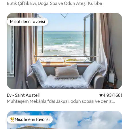
Butik Çiftlik Evi, Doğal Spa ve Odun Ateşli Kulübe
Misafirlerin favorisi
Misafirlerin favorisi
Ev - Saint Austell
5 üzerinden or
4,93 (168)
Muhteşem Mekânlar'da! Jakuzi, odun sobası ve deniz
manzarası
Misafirlerin favorisi
Misafirlerin favorilerinden en beğenilenler arasında