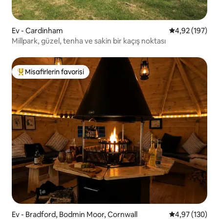
Ev - Cardinham
5 üzerinden or
4,92 (197)
Millpark, güzel, tenha ve sakin bir kaçış noktası
Misafirlerin favorisi
Misafirlerin favorilerinden en beğenilenler arasında
Ev - Bradford, Bodmin Moor, Cornwall
5 üzerinden or
4,97 (130)