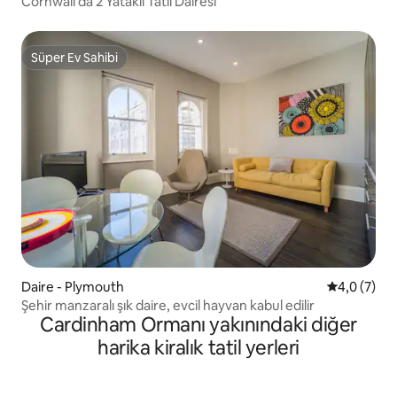
Cornwall'da 2 Yataklı Tatil Dairesi
Süper Ev Sahibi
Süper Ev Sahibi
Daire - Plymouth
5 üzerinde
4,0 (7)
Şehir manzaralı şık daire, evcil hayvan kabul edilir
Cardinham Ormanı yakınındaki diğer
harika kiralık tatil yerleri