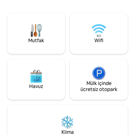
arabayla yaklaşık 20 dakika uzaklıktadır.
yarattı. Rame Head, Looe, Seaton ve
Yerel turistik yerler arasında Eden
Downderry'ye kad
projesi, Adrenaline Quarry, Camel
panoramik manzara
Creek, Trethorne Leisure Farm ve daha
Polhawn Kalesi'ne 
birçok yer yer alıyor. Lanhydrock golf
uzanan Whitsand B
kulübüne ve mağazalar, süpermarketler
rahatlayın ve pan
ve bir sinemanın bulunduğu kasabaya
okyanusun tadını ç
Mutfak
Wifi
arabayla beş dakika mesafedeyiz.
evleri Seadrift'tir.
Mülk içinde
Havuz
ücretsiz otopark
Klima