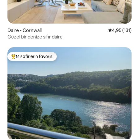
Daire - Cornwall
5 üzerinden o
4,95 (131)
Güzel bir denize sıfır daire
Misafirlerin favorisi
Misafirlerin favorilerinden en beğenilenler arasında