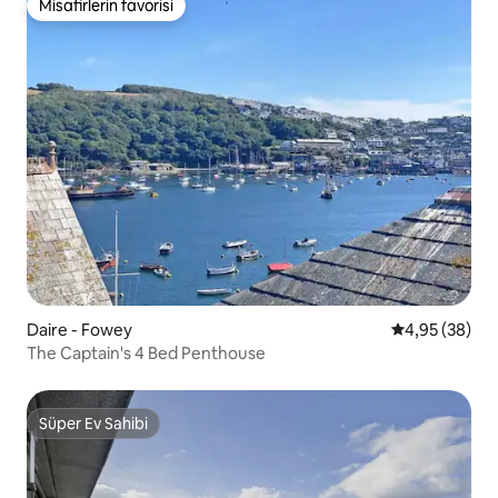
Misafirlerin favorisi
Misafirlerin favorisi
Daire - Fowey
5 üzerinden o
4,95 (38)
The Captain's 4 Bed Penthouse
Süper Ev Sahibi
Süper Ev Sahibi