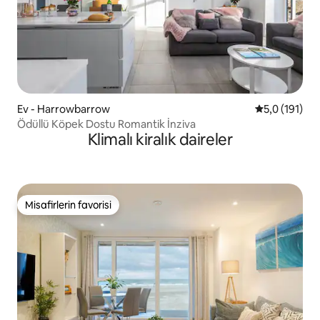
Ev - Harrowbarrow
5 üzerinden 
5,0 (191)
Ödüllü Köpek Dostu Romantik İnziva
Klimalı kiralık daireler
Misafirlerin favorisi
Misafirlerin favorisi