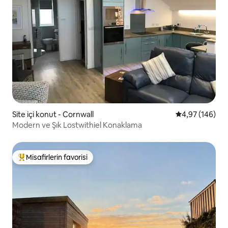
Site içi konut - Cornwall
5 üzerinden or
4,97 (146)
Modern ve Şık Lostwithiel Konaklama
Misafirlerin favorisi
Misafirlerin favorilerinden en beğenilenler arasında