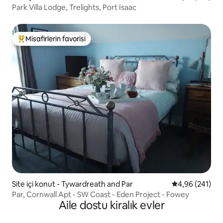
Park Villa Lodge, Trelights, Port Isaac
Misafirlerin favorisi
Misafirlerin favorilerinden en beğenilenler arasında
Site içi konut - Tywardreath and Par
5 üzerinden or
4,96 (241)
Par, Cornwall Apt - SW Coast - Eden Project - Fowey
Aile dostu kiralık evler