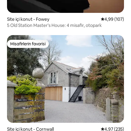
Site içi konut - Fowey
5 üzerinden or
4,99 (107)
5 Old Station Master's House: 4 misafir, otopark
Misafirlerin favorisi
Misafirlerin favorisi
Site içi konut - Cornwall
5 üzerinden or
4,97 (235)