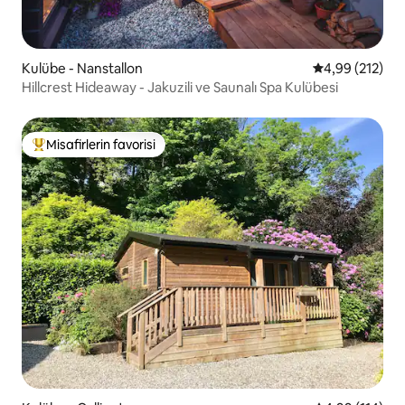
Kulübe - Nanstallon
5 üzerinden or
4,99 (212)
Hillcrest Hideaway - Jakuzili ve Saunalı Spa Kulübesi
Misafirlerin favorisi
Misafirlerin favorilerinden en beğenilenler arasında