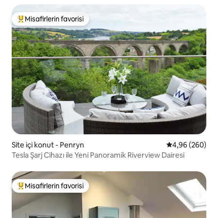
Misafirlerin favorisi
Misafirlerin favorilerinden en beğenilenler arasında
Site içi konut - Penryn
5 üzerinden or
4,96 (260)
Tesla Şarj Cihazı ile Yeni Panoramik Riverview Dairesi
Misafirlerin favorisi
Misafirlerin favorilerinden en beğenilenler arasında