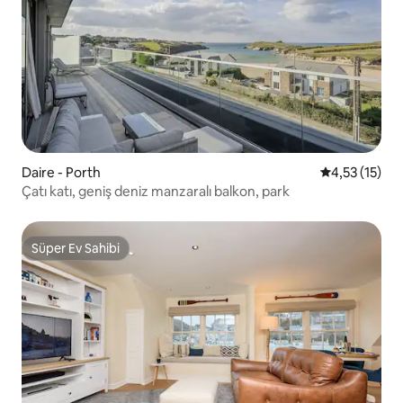
Daire - Porth
5 üzerinden 
4,53 (15)
Çatı katı, geniş deniz manzaralı balkon, park
Süper Ev Sahibi
Süper Ev Sahibi