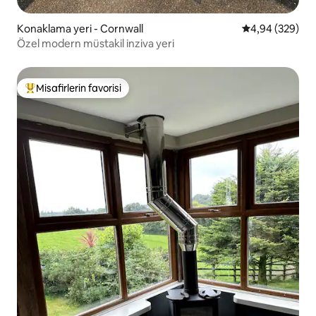
Konaklama yeri - Cornwall
5 üzerinden or
4,94 (329)
Özel modern müstakil inziva yeri
Misafirlerin favorisi
Misafirlerin favorilerinden en beğenilenler arasında