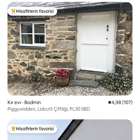
Misafirlerin favorisi
Misafirlerin favorilerinden en beğenilenler arasında
Kır evi - Bodmin
5 üzerinden or
4,98 (107)
Piggywidden, Lidcutt Çiftliği, PL30 5BD
Misafirlerin favorisi
Misafirlerin favorilerinden en beğenilenler arasında