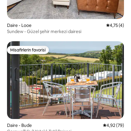
Daire - Looe
5 üzerinden
4,75 (4)
Sundew - Güzel şehir merkezi dairesi
Misafirlerin favorisi
Misafirlerin favorisi
Daire - Bude
5 üzerinden o
4,92 (79)