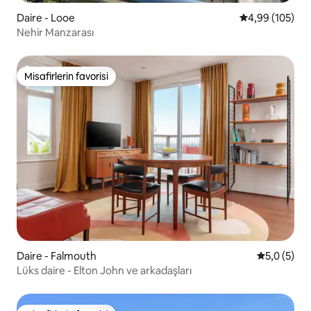
Daire - Looe
5 üzerinden or
4,99 (105)
Nehir Manzarası
Misafirlerin favorisi
Misafirlerin favorisi
Daire - Falmouth
5 üzerinde
5,0 (5)
Lüks daire - Elton John ve arkadaşları