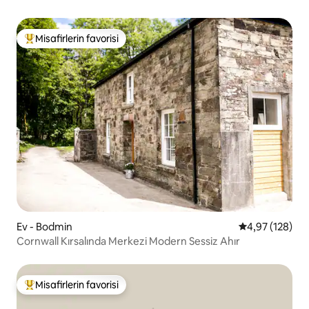
Misafirlerin favorisi
Misafirlerin favorilerinden en beğenilenler arasında
Ev - Bodmin
5 üzerinden or
4,97 (128)
Cornwall Kırsalında Merkezi Modern Sessiz Ahır
Misafirlerin favorisi
Misafirlerin favorilerinden en beğenilenler arasında