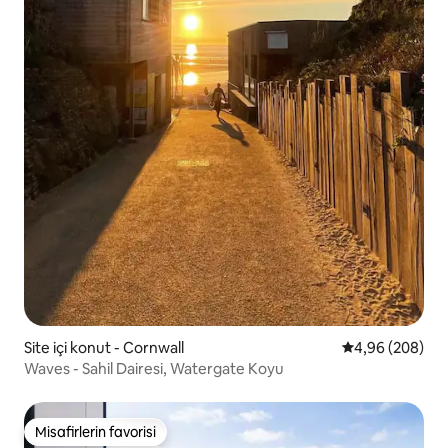
Site içi konut - Cornwall
5 üzerinden or
4,96 (208)
Waves - Sahil Dairesi, Watergate Koyu
Misafirlerin favorisi
Misafirlerin favorisi