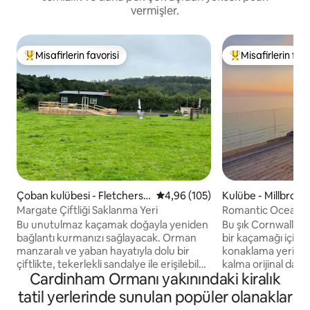
vermişler.
Misafirlerin favorisi
Misafirlerin favo
Misafirlerin favorilerinden en beğenilenler arasında
Misafirlerin favor
Çoban kulübesi - Fletchersb
5 üzerinden ortalama 4,96 puan
4,96 (105)
Kulübe - Millbrook
ridge
Margate Çiftliği Saklanma Yeri
Romantic Ocean V
Cornwall
Bu unutulmaz kaçamak doğayla yeniden
Bu şık Cornwall dağ
bağlantı kurmanızı sağlayacak. Orman
bir kaçamağı için
manzaralı ve yaban hayatıyla dolu bir
konaklama yeridir. 
çiftlikte, tekerlekli sandalye ile erişilebilen
kalma orijinal dağ 
Cardinham Ormanı yakınındaki kiralık
benzersiz bir çoban kulübesi. İki bisiklet
zanaatkarlar tarafı
parkuruna, ormana ve National Trust
standarda yeniden
tatil yerlerinde sunulan popüler olanaklar
Park'a kolayca ulaşılabilir. Bir dizi plaj
sonra cennet gibi 