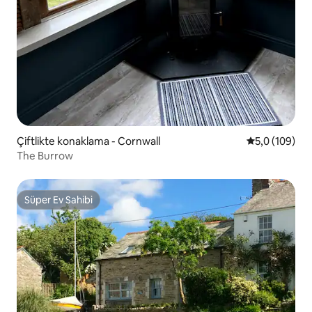
Çiftlikte konaklama - Cornwall
5 üzerinden o
5,0 (109)
The Burrow
Süper Ev Sahibi
Süper Ev Sahibi