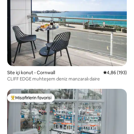
Site içi konut - Cornwall
5 üzerinden or
4,86 (193)
CLIFF EDGE muhteşem deniz manzaralı daire
Misafirlerin favorisi
Misafirlerin favorilerinden en beğenilenler arasında