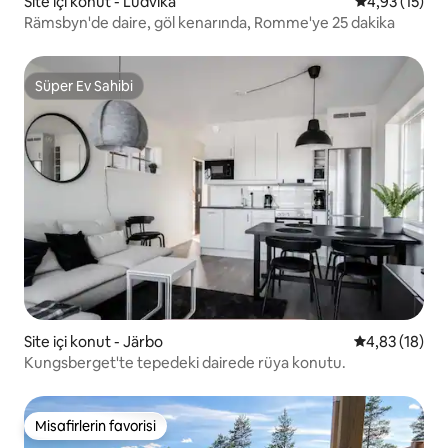
Site içi konut - Ludvika
5 üzerinden 
4,93 (15)
Rämsbyn'de daire, göl kenarında, Romme'ye 25 dakika
Süper Ev Sahibi
Süper Ev Sahibi
Site içi konut - Järbo
5 üzerinden o
4,83 (18)
Kungsberget'te tepedeki dairede rüya konutu.
Misafirlerin favorisi
Misafirlerin favorisi