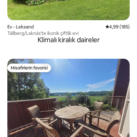
Ev - Leksand
5 üzerinden or
4,99 (185)
Tällberg/Laknäs'te ikonik çiftlik evi
Klimalı kiralık daireler
Misafirlerin favorisi
Misafirlerin favorisi