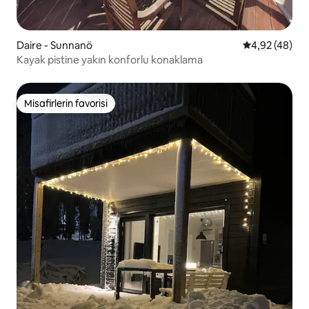
Daire - Sunnanö
5 üzerinden o
4,92 (48)
Kayak pistine yakın konforlu konaklama
Misafirlerin favorisi
Misafirlerin favorisi