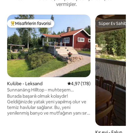
vermişler.
Misafirlerin favorisi
Süper Ev Sahibi
Misafirlerin favorilerinden en beğenilenler arasında
Süper Ev Sahibi
Kulübe - Leksand
5 üzerinden ortalama 4,97 puan
4,97 (178)
Sunnanäng Hilltop - muhteşem
manzaralı, sıcak ve samimi bir yer
Burada başarılı olmak kolaydır!
Geldiğinizde yatak yeni yapılmış olur ve
temiz havlular sağlanır. Bu, yeni
yenilenmiş banyo ve mutfağının yanı sıra
muhteşem Siljan Gölü manzarasına sahip
29 metrekarelik (310 fit kare) bir
verandaya sahip, gerçekten konforlu 27
Kır evi - Falun