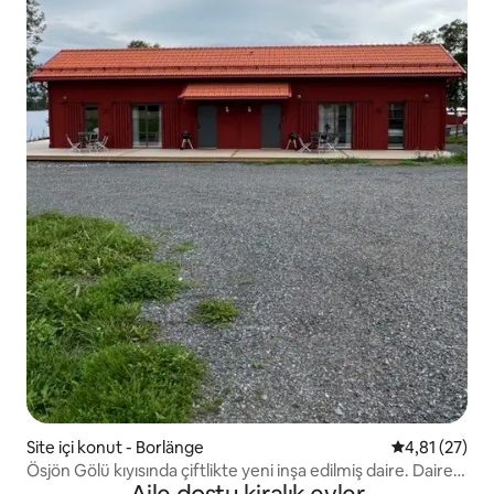
Site içi konut - Borlänge
5 üzerinden 
4,81 (27)
Ösjön Gölü kıyısında çiftlikte yeni inşa edilmiş daire. Daire
A