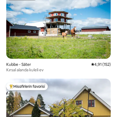
Kubbe - Säter
5 üzerinden o
4,91 (152)
Kırsal alanda kuleli ev
Misafirlerin favorisi
Misafirlerin favorilerinden en beğenilenler arasında