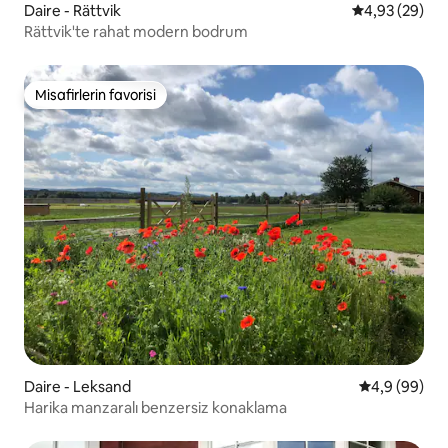
Daire - Rättvik
5 üzerinden o
4,93 (29)
Rättvik'te rahat modern bodrum
Misafirlerin favorisi
Misafirlerin favorisi
Daire - Leksand
5 üzerinden 
4,9 (99)
Harika manzaralı benzersiz konaklama