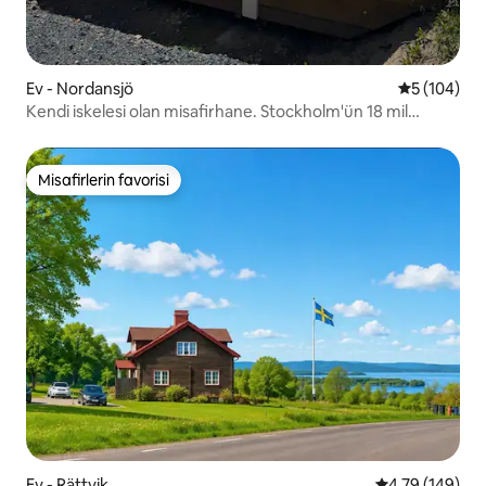
Ev - Nordansjö
5 üzerinden
5 (104)
Kendi iskelesi olan misafirhane. Stockholm'ün 18 mil
kuzeyinde!
Misafirlerin favorisi
Misafirlerin favorisi
Ev - Rättvik
5 üzerinden or
4,79 (149)