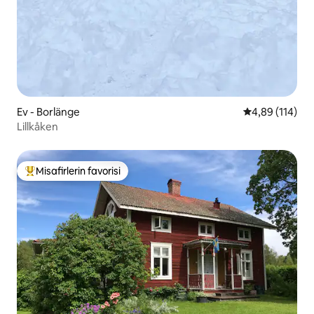
Ev - Borlänge
5 üzerinden o
4,89 (114)
Lillkåken
Misafirlerin favorisi
Misafirlerin favorilerinden en beğenilenler arasında