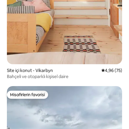
Site içi konut - Vikarbyn
5 üzerinden o
4,96 (75)
Bahçeli ve otoparklı kişisel daire
Misafirlerin favorisi
Misafirlerin favorisi