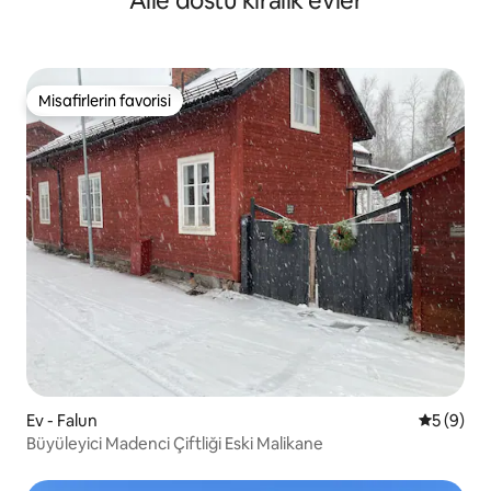
Aile dostu kiralık evler
Misafirlerin favorisi
Misafirlerin favorisi
Ev - Falun
5 üzerind
5 (9)
Büyüleyici Madenci Çiftliği Eski Malikane