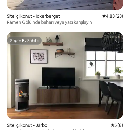
Site içi konut - Idkerberget
5 üzerinden o
4,83 (23)
Rämen Gölü'nde baharı veya yazı karşılayın
Süper Ev Sahibi
Süper Ev Sahibi
Site içi konut - Järbo
5 üzerind
5 (8)