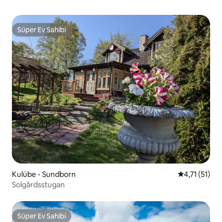
Süper Ev Sahibi
Süper Ev Sahibi
Kulübe - Sundborn
5 üzerinden 
4,71 (51)
Solgårdsstugan
Süper Ev Sahibi
Süper Ev Sahibi