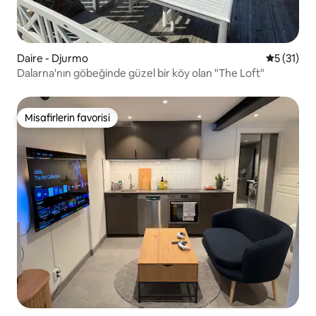
Daire - Djurmo
5 üzerind
5 (31)
Dalarna'nın göbeğinde güzel bir köy olan "The Loft"
Misafirlerin favorisi
Misafirlerin favorisi