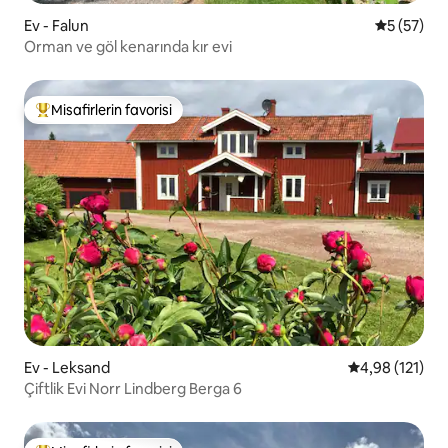
Ev - Falun
5 üzerinde
5 (57)
Orman ve göl kenarında kır evi
Misafirlerin favorisi
Misafirlerin favorilerinden en beğenilenler arasında
Ev - Leksand
5 üzerinden o
4,98 (121)
Çiftlik Evi Norr Lindberg Berga 6