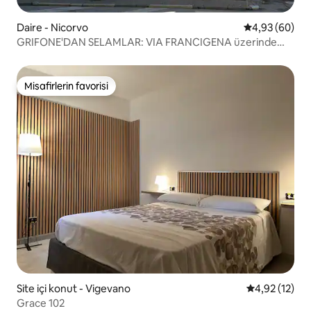
Daire - Nicorvo
5 üzerinden o
4,93 (60)
GRIFONE'DAN SELAMLAR: VIA FRANCIGENA üzerinde
dinlenme
Misafirlerin favorisi
Misafirlerin favorisi
Site içi konut - Vigevano
5 üzerinden 
4,92 (12)
Grace 102