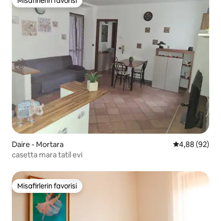
Misafirlerin favorisi
Misafirlerin favorisi
Daire - Mortara
5 üzerinden o
4,88 (92)
casetta mara tatil evi
Misafirlerin favorisi
Misafirlerin favorisi