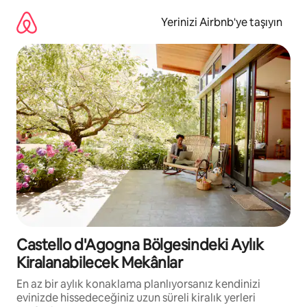
İçeriğe
atla
Yerinizi Airbnb'ye taşıyın
Castello d'Agogna Bölgesindeki Aylık
Kiralanabilecek Mekânlar
En az bir aylık konaklama planlıyorsanız kendinizi
evinizde hissedeceğiniz uzun süreli kiralık yerleri