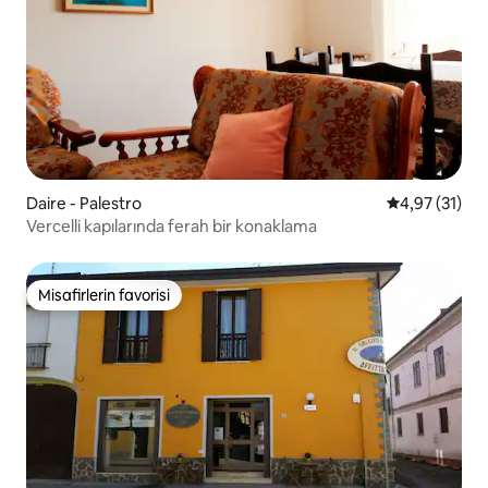
Daire - Palestro
5 üzerinden 
4,97 (31)
Vercelli kapılarında ferah bir konaklama
Misafirlerin favorisi
Misafirlerin favorisi