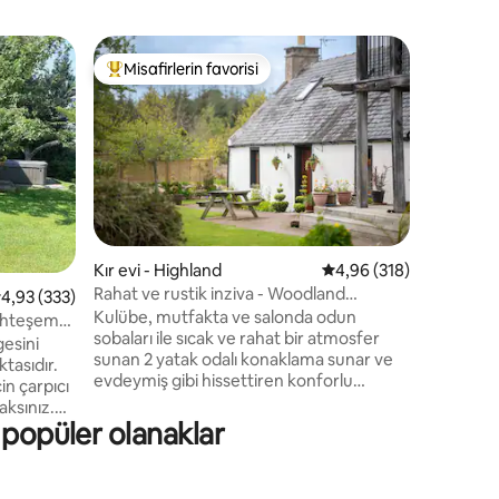
Kır evi - 
Misafirlerin favorisi
Misafi
Misafirlerin favorilerinden en beğenilenler arasında
Misafirl
Odun sobal
Knockanbu
pencered
sessiz, ra
zamanda 
ve oturm
bulunmakt
dinlenme
Kulübe ve
endirme
Kır evi - Highland
5 üzerinden ortalama 
4,96 (318)
kulübenin
Rahat ve rustik inziva - Woodland
 üzerinden ortalama 4,93 puan, 333 değerlendirme
4,93 (333)
bulunmakt
Cottage.
Kulübe, mutfakta ve salonda odun
keşfetmek
uhteşem
sobaları ile sıcak ve rahat bir atmosfer
ormanlar 
gesini
sunan 2 yatak odalı konaklama sunar ve
çıkarmak i
ktasıdır.
evdeymiş gibi hissettiren konforlu
n çarpıcı
yataklara sahiptir. Geniş bir banyo ve
aksınız.
bağımsız duş ünitesi ve yemek masası ile
 popüler olanaklar
bası ve
tam donanımlı mutfak hizmeti verilir.
Güzel bahçemizin içinde yer alır ve arka
ütük
yoldan sadece 200 m uzakta ormanlık
bir