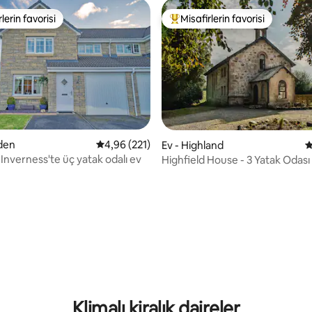
lerin favorisi
Misafirlerin favorisi
rin favorilerinden en beğenilenler arasında
Misafirlerin favorilerinden en b
oden
5 üzerinden ortalama 4,96 puan, 221 değerl
4,96 (221)
Ev - Highland
5
Inverness'te üç yatak odalı ev
Highfield House - 3 Yatak Odası
,99 puan, 108 değerlendirme
Klimalı kiralık daireler