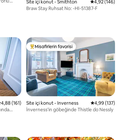
forlu
endirme
Site içi konut - Smithton
5 üzerinden ortalama 
4,92 (146)
Braw Stay Ruhsat No: -HI-51387-F
Misafirlerin favorisi
Misafirlerin favorilerinden en beğenilenler arasında
endirme
 üzerinden ortalama 4,88 puan, 161 değerlendirme
4,88 (161)
Site içi konut - Inverness
5 üzerinden ortalama 
4,99 (137)
rında
İnverness'in göbeğinde Thistle do Nessly