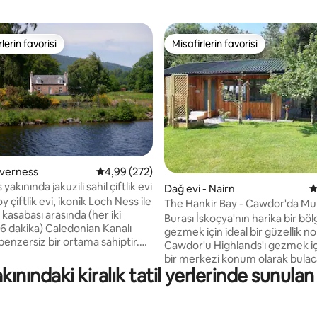
lerin favorisi
Misafirlerin favorisi
rin favorilerinden en beğenilenler arasında
Misafirlerin favorisi
Inverness
5 üzerinden ortalama 4,99 puan, 272 değerl
4,99 (272)
akınında jakuzili sahil çiftlik evi
,99 puan, 266 değerlendirme
Dağ evi - Nairn
5
 çiftlik evi, ikonik Loch Ness ile
The Hankir Bay - Cawdor'da M
kasabası arasında (her iki
Ahşap Kulübe
Burası İskoçya'nın harika bir böl
6 dakika) Caledonian Kanalı
gezmek için ideal bir güzellik no
enzersiz bir ortama sahiptir.
Cawdor'u Highlands'ı gezmek içi
r Highland mülkünde yer alan bu
bir merkezi konum olarak bulac
um, kanala kadar geniş,
ınındaki kiralık tatil yerlerinde sunulan
Jakuzi, ücretsiz şarap, odun so
itle çevrili bahçelere ve açık
Sutor tepelerinin muhteşem
na ve ötesindeki tepelere
manzarasına sahip çarpıcı bir k
manzaralara sahiptir.
kulübe olan Hankir Bay'de sıcak 