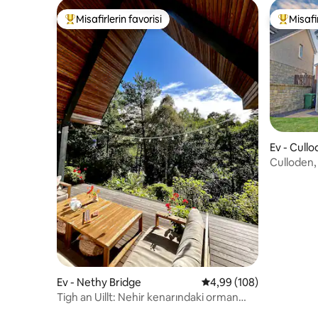
Misafirlerin favorisi
Misafir
Misafirlerin favorilerinden en beğenilenler arasında
Misafirle
Ev - Cull
Culloden, 
Ev - Nethy Bridge
5 üzerinden ortalama 4
4,99 (108)
Tigh an Uillt: Nehir kenarındaki orman
kaçamağı + jakuzi