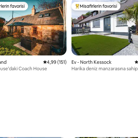
lerin favorisi
Misafirlerin favorisi
rin favorilerinden en beğenilenler arasında
Misafirlerin favorilerinden en b
land
5 üzerinden ortalama 4,99 puan, 151 değerl
4,99 (151)
Ev - North Kessock
5
use'daki Coach House
Harika deniz manzarasına sahip 
,98 puan, 186 değerlendirme