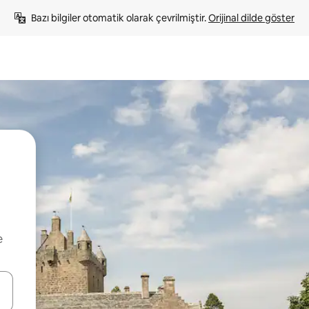
Bazı bilgiler otomatik olarak çevrilmiştir. 
Orijinal dilde göster
e
oklarıyla gezinin veya dokunarak ya da kaydırma hareketleriyle keşfedin