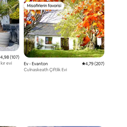
Misafirlerin favorisi
eğenilenler arasında
Misafirlerin favorisi
endirme
 üzerinden ortalama 4,98 puan, 107 değerlendirme
4,98 (107)
kır evi
Ev - Evanton
5 üzerinden ortalama 
4,79 (207)
Culnaskeath Çiftlik Evi