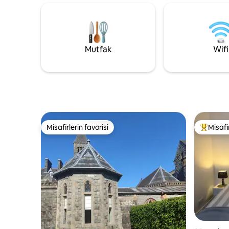
Yaylaların
gözlemcileri, yıldız gözlemcileri, kıyıda
bir kasaba
yiyecek arayanlar, soy avcıları için, denizin
ulaşım me
fon müziği eşliğinde, son derece popüler
dakika uz
kulübemiz, günlük yaşamdan kaçtığınız
500 için h
benzersiz bir konumda iki kişi için modern
Mutfak
Wifi
konfor sunuyor.
Misafirlerin favorisi
Misafir
Misafirlerin favorisi
Misafirle