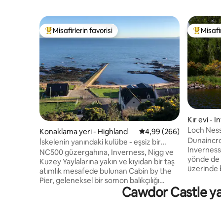
Misafirlerin favorisi
Misafir
Misafirlerin favorilerinden en beğenilenler arasında
Misafirle
Kır evi - 
Loch Ness y
Konaklama yeri - Highland
5 üzerinden ortalama 4
4,99 (266)
Dunaincroy
İskelenin yanındaki kulübe - eşsiz bir
Inverness 
deniz kenarı konumu
NC500 güzergahına, Inverness, Nigg ve
yönde de 
Kuzey Yaylalarına yakın ve kıyıdan bir taş
üzerinde b
atımlık mesafede bulunan Cabin by the
Tarihi bi
Pier, geleneksel bir somon balıkçılığı
tenha kon
Cawdor Castle yak
kulübesinden esinlenilmiş, Moray Firth
tamamen ç
boyunca panoramik manzaraya sahip
kırsal ala
benzersiz ve modern bir binadır. Yazarlar,
muhteşem 
sıradan ziyaretçiler, plaj severler, kuş