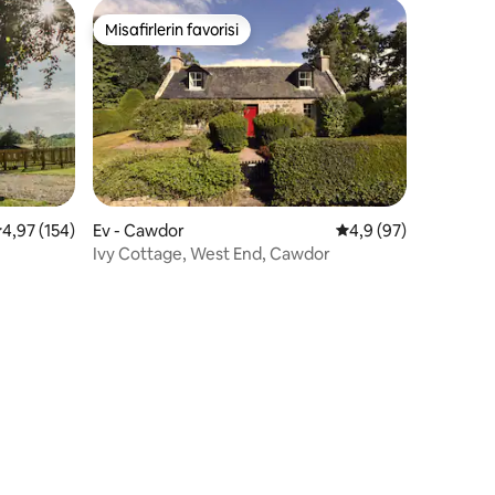
Misafirlerin favorisi
eğenilenler arasında
Misafirlerin favorisi
endirme
 üzerinden ortalama 4,97 puan, 154 değerlendirme
4,97 (154)
Ev - Cawdor
5 üzerinden ortalam
4,9 (97)
Ivy Cottage, West End, Cawdor