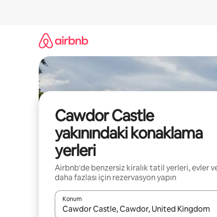
İçeriğe
atla
Cawdor Castle
yakınındaki konaklama
yerleri
Airbnb'de benzersiz kiralık tatil yerleri, evler v
daha fazlası için rezervasyon yapın
Konum
Sonuçlar kullanılabilir olduğunda yukarı ve aşağı 