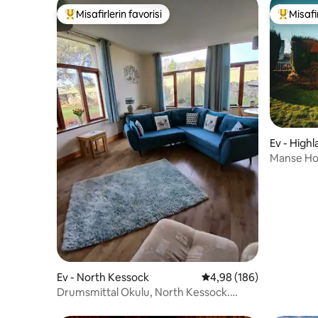
Misafirlerin favorisi
Misafir
Misafirlerin favorilerinden en beğenilenler arasında
Misafirle
Ev - High
Manse Ho
Ev - North Kessock
5 üzerinden ortalama 4
4,98 (186)
Drumsmittal Okulu, North Kessock.
Inverness