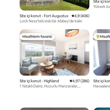
Site içi k
Yüksek öze
(ücretsiz 
Site içi konut - Fort Augustus
5 üzerinden ortalama 
4,9 (406)
Loch Ness'teki eski bir Abbey'de kalın
Misafirlerin favorisi
Misafir
Misafirlerin favorisi
Misafirle
Site içi konut - Highland
5 üzerinden ortalama 4
4,97 (286)
Site içi k
1 Yataklı Daire, Huzurlu Manzaralar,
Havaalanı
Modern, Inverness
2 yatak od