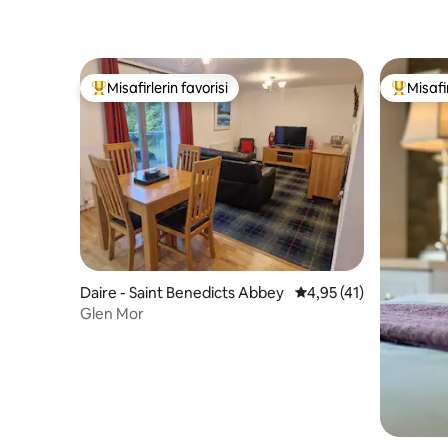
Misafirlerin favorisi
Misafir
Misafirlerin favorilerinden en beğenilenler arasında
Misafirle
Daire - Saint Benedicts Abbey
5 üzerinden ortalama 
4,95 (41)
Glen Mor