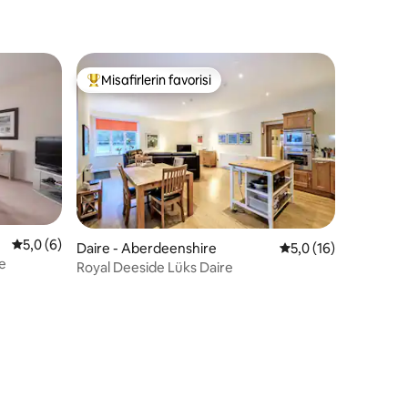
Misafirlerin favorisi
Misafirlerin favorilerinden en beğenilenler arasında
5 üzerinden ortalama 5,0 puan, 6 değerlendirme
5,0 (6)
Daire - Aberdeenshire
5 üzerinden ortalam
5,0 (16)
de
Royal Deeside Lüks Daire