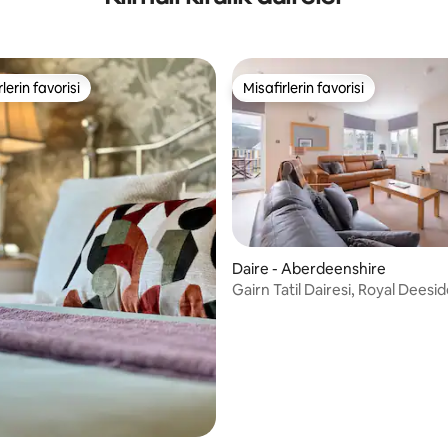
lerin favorisi
Misafirlerin favorisi
rin favorilerinden en beğenilenler arasında
Misafirlerin favorisi
Daire - Aberdeenshire
Gairn Tatil Dairesi, Royal Deesi
4,95 puan, 41 değerlendirme