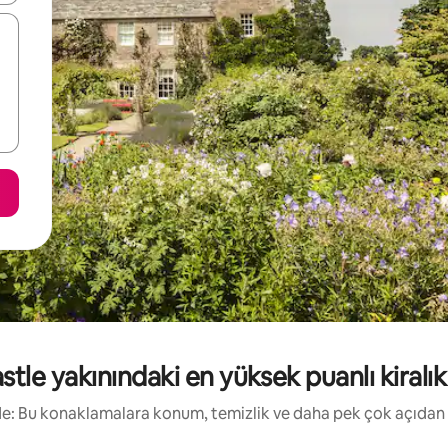
le yakınındaki en yüksek puanlı kiralık t
irde: Bu konaklamalara konum, temizlik ve daha pek çok açıdan