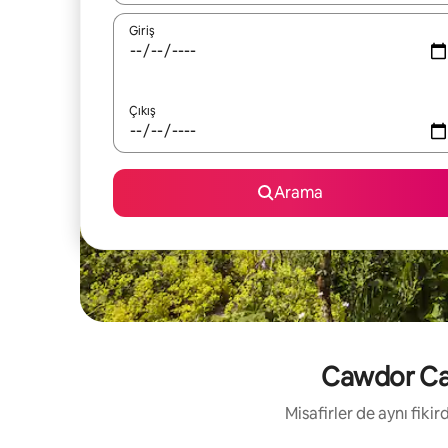
Giriş
Çıkış
Arama
Cawdor Cast
Misafirler de aynı fik