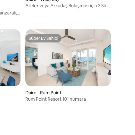
Aileler veya Arkadaş Buluşması için 3 Süit,
Havuz
anzaralı,
Süper Ev Sahibi
Süper Ev Sahibi
Daire - Rum Point
Rum Point Resort 101 numara