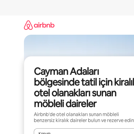
İçeriğe
atla
Cayman Adaları
bölgesinde tatil için kiralı
otel olanakları sunan
möbleli daireler
Airbnb'de otel olanakları sunan möbleli
benzersiz kiralık daireler bulun ve rezerve edin
Konum