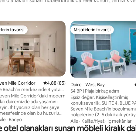
otel olanakları sunan möbleli kiralık daireler konum, temizlik 
lerin favorisi
Misafirlerin favorisi
rin favorilerinden en beğenilenler arasında
Misafirlerin favorisi
even Mile Corridor
5 üzerinden ortalama 4,88 puan, 85 değerl
4,88 (85)
4,88 puan, 57 değerlendirme
Daire - West Bay
e Beach'in merkezinde 4 yatak
S4 BP | Plaja birkaç adım
e
even Mile Corridor'daki modern
Eşsiz değer. Kişiselleştirilmiş
dalı dairemizde ada yaşamını
konukseverlik. SUITE 4, BLUE P
in. İhtiyacınız olan her şeye
Seven Mile Beach'in bozulmamı
 mesafesinde olan bu huzurlu
bölgelerine (2 -5 dakikalık yürü
man Adaları kaçamağınız için
ile
·
Banyo
mesafesinde) sadece birkaç ad
Aile
·
Kalite/fiyat
·
İç mekânlar
n Roberts
tel olanakları sunan möbleli kiralık da
uzaklıkta, samimi, retro - şık bir
sı Havalimanı'na arabayla kısa
sunuyor. Çiftler, yalnız seyahat