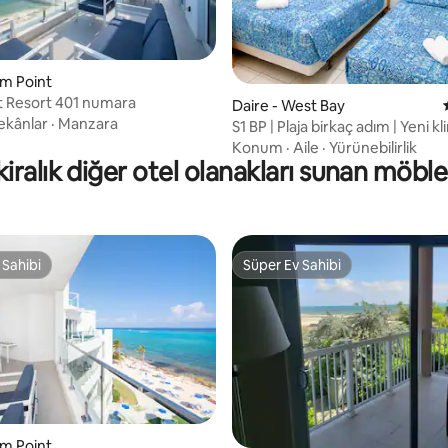
 4,83 puan, 6 değerlendirme
um Point
 Resort 401 numara
Daire - West Bay
ekânlar
·
Manzara
S1 BP | Plaja birkaç adım | Yeni k
daire
Konum
·
Aile
·
Yürünebilirlik
n kiralık diğer otel olanakları sunan möblel
 Sahibi
Süper Ev Sahibi
 Sahibi
Süper Ev Sahibi
um Point