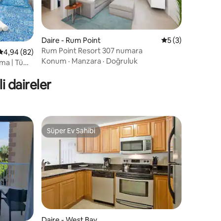
Daire - Rum Point
5 üzerinden orta
5 (3)
Rum Point Resort 307 numara
5 üzerinden ortalama 4,94 puan, 82 değerlendirme
4,94 (82)
Konum
·
Manzara
·
Doğruluk
lima | Tüm
i daireler
Süper Ev Sahibi
Süper Ev Sahibi
Daire - West Bay