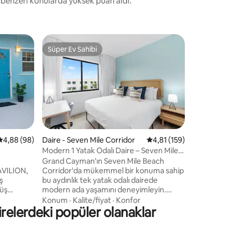
ve benzeri konularda yüksek puan aldı.
Daire - W
Süper Ev Sahibi
Misafirle
Süper Ev Sahibi
Misafirle
Plajlar/ d
uzaklıkta
Rahat que
donatılmı
endişelerinizi u
Plajı ve 
mesafedeyiz. Yakındaki pl
Aile
·
Ko
Karayip g
huzurlu 
mahremiyeti
endirme
5 üzerinden ortalama 4,88 puan, 98 değerlendirme
4,88 (98)
Daire - Seven Mile Corridor
5 üzerinden ortalama 
4,81 (159)
bölümümü
Modern 1 Yatak Odalı Daire – Seven Mile
ısıtıcısı
Beach'e Birkaç Adım
Grand Cayman'ın Seven Mile Beach
makinesi,
AVILION,
Corridor'da mükemmel bir konuma sahip
vb.) bulunmaktadır
ş
bu aydınlık tek yatak odalı dairede
Ortak alan yok! Yakında
yüş
modern ada yaşamını deneyimleyin.
umuyoru
ım
Governors Beach'e sadece 2 dakika
Konum
·
Kalite/fiyat
·
Konfor
irelerdeki popüler olanaklar
 cazibe
yürüme mesafesinde ve Owen Roberts
 edenler
Uluslararası Havalimanı'na arabayla kısa