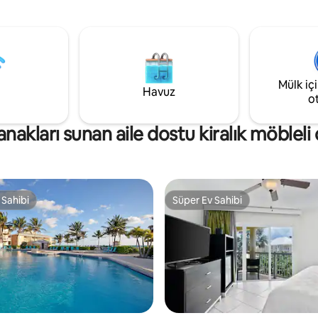
ede ve Governors Beach'e
ve küçük aileler için mükemmeld
 dakika yürüme mesafesinde
Düşünceli olanaklar ve kapı göre
üzel tasarımlı mülkümüzde
hizmetleriyle huzurlu bir dinlen
o, küçük mutfak, ücretsiz park
plajda dinlenmek, ister yerel bö
retsiz kablosuz internet
keşfetmek ya da sorunsuz bir 
 olan bir çalışma alanı
tadını çıkarmak için burada olun
adır. Governors Village'da
Mülk iç
konaklamanızı olağanüstü kılm
Havuz
 gerçekten evinizde
kararlıyız.
o
ksiniz.
anakları sunan aile dostu kiralık möbleli 
 Sahibi
Süper Ev Sahibi
 Sahibi
Süper Ev Sahibi