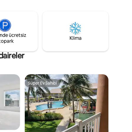
ir.
mesafede, ideal Cayman Adaları
vlisi
kaçamağınızdır. Özel banyo, küçük
me. İster
mutfak, yüksek hızlı kablosuz internet
lgeyi
bağlantısı, çalışma alanı ve ücretsiz
kaçamağın
otoparkın keyfini çıkarın. Governors
,
Village'da huzurlu, güvenli bir ortamda
inde ücretsiz
aya
dinlenin; cennetteki evinizden uzaktaki
Klima
topark
eviniz.
daireler
Süper Ev Sahibi
Süper Ev Sahibi