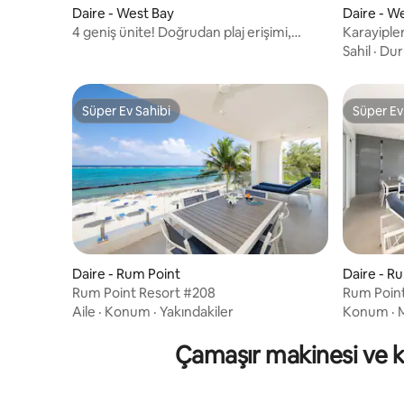
Daire - West Bay
Daire - W
4 geniş ünite! Doğrudan plaj erişimi,
Karayiple
havuz.
daire, ha
Sahil
·
Du
Süper Ev Sahibi
Süper Ev
Süper Ev Sahibi
Süper Ev
Daire - Rum Point
Daire - R
Rum Point Resort #208
Rum Point
Aile
·
Konum
·
Yakındakiler
Konum
·
Çamaşır makinesi ve ku