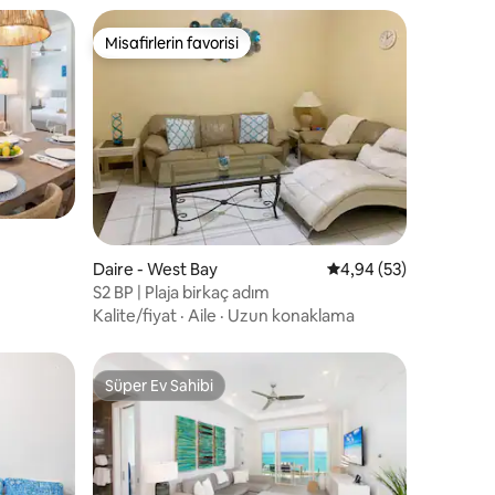
Misafirlerin favorisi
Misafirlerin favorisi
Daire - West Bay
5 üzerinden ortalama
4,94 (53)
S2 BP | Plaja birkaç adım
Kalite/fiyat
·
Aile
·
Uzun konaklama
Süper Ev Sahibi
Süper Ev Sahibi