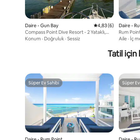
Daire - Gun Bay
5 üzerinden ortalama
4,83 (6)
Daire - R
Compass Point Dive Resort - 2 Yataklı,
Rum Point
Denize Sıfır Daire
Konum
·
Doğruluk
·
Sessiz
Aile
·
İç m
Tatil içi
Süper Ev Sahibi
Süper Ev
Süper Ev Sahibi
Süper Ev
Daire - Rum Point
Daire - R