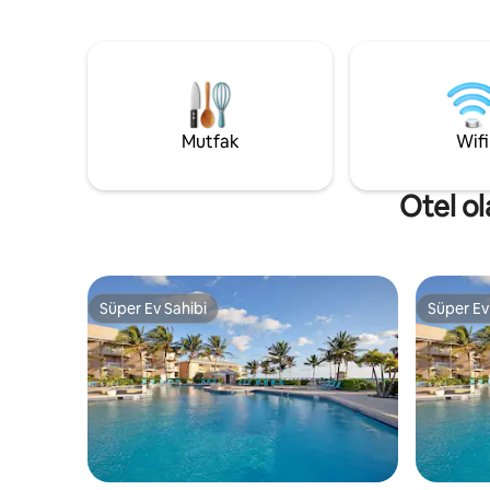
bir mesaf
arabayla kısa mesafede olan bu yer, ideal
sadece 2
Cayman Adaları tatil kiralık yerinizdir. Her
bulunan g
yatak odasında özel banyo, tam
özel bany
donanımlı mutfak, çalışma alanı, yüksek
yeri ve üc
hızlı kablosuz internet bağlantısı ve
bağlantısı
ücretsiz otoparkın keyfini çıkarın.
bulunmakt
Cennetteki eviniz olan Governors
Mutfak
Wifi
kendinizi
Village'da huzurlu ve güvenli bir ortamda
hissedece
dinlenin.
Otel ol
Süper Ev Sahibi
Süper Ev
Süper Ev Sahibi
Süper Ev