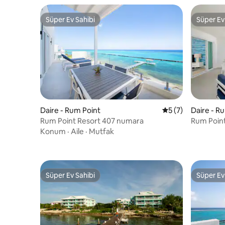
Süper Ev Sahibi
Süper Ev
Süper Ev Sahibi
Süper Ev
Daire - Rum Point
5 üzerinden ortal
5 (7)
Daire - R
Rum Point Resort 407 numara
Rum Poin
Konum
·
Aile
·
Mutfak
Süper Ev Sahibi
Süper Ev
Süper Ev Sahibi
Süper Ev