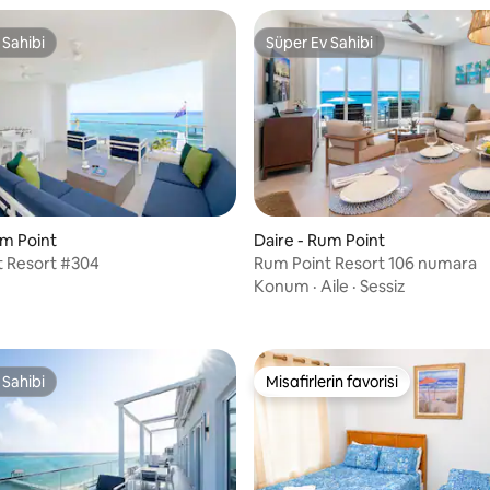
 Sahibi
Süper Ev Sahibi
 Sahibi
Süper Ev Sahibi
ama 5 puan, 7 değerlendirme
um Point
Daire - Rum Point
t Resort #304
Rum Point Resort 106 numara
Konum
·
Aile
·
Sessiz
 Sahibi
Misafirlerin favorisi
 Sahibi
Misafirlerin favorisi