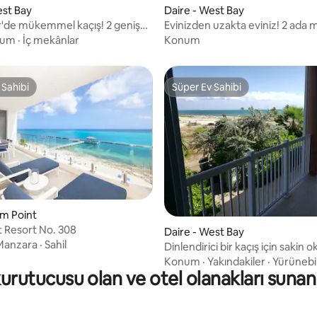
est Bay
Daire - West Bay
r'de mükemmel kaçış! 2 geniş
Evinizden uzakta eviniz! 2 ada 
vuz
daire
rum
·
İç mekânlar
Konum
 Sahibi
Süper Ev Sahibi
 Sahibi
Süper Ev Sahibi
um Point
 Resort No. 308
Daire - West Bay
Manzara
·
Sahil
Dinlendirici bir kaçış için sakin 
kıyısında oda
Konum
·
Yakındakiler
·
Yürünebili
rutucusu olan ve otel olanakları sunan m