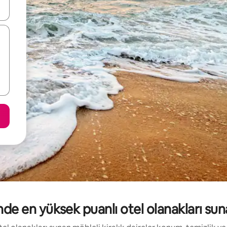
oklarıyla gezinin veya dokunarak ya da kaydırma hareketleriyle keşfedin
e en yüksek puanlı otel olanakları sunan