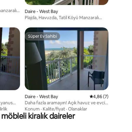
manzaralı
Daire - West Bay
Plajda, Havuzda, Tatil Köyü Manzaralı
Stüdyo
Süper Ev Sahibi
Süper Ev Sahibi
Daire - West Bay
5 üzerinden ortalam
4,86 (7)
okyanus
Daha fazla aramayın! Açık havuz ve evcil
hayvan kabul edilir
rlik
Konum
·
Kalite/fiyat
·
Olanaklar
öbleli kiralık daireler