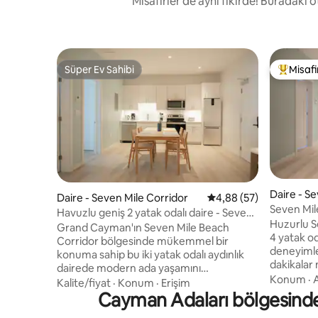
Misafirler de aynı fikirde! Buradaki 
Süper Ev Sahibi
Misafir
Süper Ev Sahibi
Misafirle
Daire - S
Daire - Seven Mile Corridor
5 üzerinden ortalama 
4,88 (57)
Seven Mil
Havuzlu geniş 2 yatak odalı daire - Seven
odalı dair
Huzurlu S
Mile Beach
Grand Cayman'ın Seven Mile Beach
4 yatak o
Corridor bölgesinde mükemmel bir
deneyimley
konuma sahip bu iki yatak odalı aydınlık
dakikalar
dairede modern ada yaşamını
vaha, Cay
Konum
·
A
deneyimleyin. Governors Beach'e
Kalite/fiyat
·
Konum
·
Erişim
mükemmeldir. Owe
sadece 2 dakika yürüme mesafesinde ve
Cayman Adaları bölgesinde o
Uluslarara
Owen Roberts Uluslararası Havalimanı'na