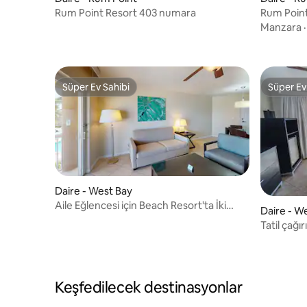
Rum Point Resort 403 numara
Rum Poin
Manzara
Süper Ev Sahibi
Süper Ev
Süper Ev Sahibi
Süper Ev
Daire - West Bay
Aile Eğlencesi için Beach Resort'ta İki
Daire - W
Adet 1 Yatak Odalı Süit
Tatil çağı
otopark!
Keşfedilecek destinasyonlar