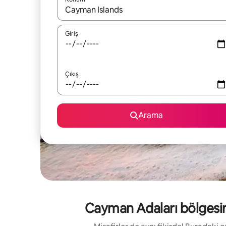
Sonuçlar kullanılabilir olduğunda yukarı ve aşağı 
Giriş
Çıkış
Arama
Cayman Adaları bölgesind