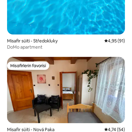
Misafir süiti - Středokluky
5 üzerinden o
4,95 (91)
DoMo apartment
Misafirlerin favorisi
Misafirlerin favorisi
Misafir süiti - Nová Paka
5 üzerinden o
4,74 (54)