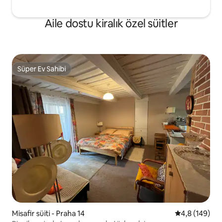
Aile dostu kiralık özel süitler
Süper Ev Sahibi
Süper Ev Sahibi
Misafir süiti - Praha 14
5 üzerinden o
4,8 (149)