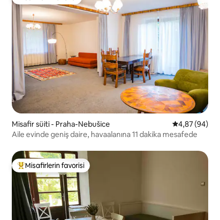
Misafirlerin favorisi
Misafir süiti - Praha-Nebušice
5 üzerinden o
4,87 (94)
Aile evinde geniş daire, havaalanına 11 dakika mesafede
Misafirlerin favorisi
Misafirlerin favorilerinden en beğenilenler arasında