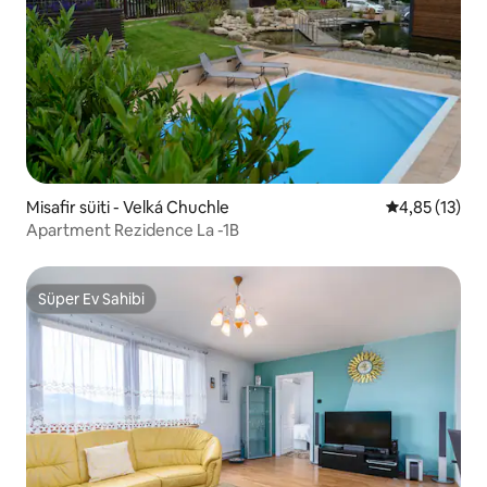
Misafir süiti - Velká Chuchle
5 üzerinden 
4,85 (13)
Apartment Rezidence La -1B
Süper Ev Sahibi
Süper Ev Sahibi