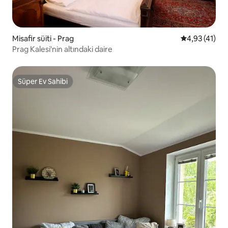
Misafir süiti - Prag
5 üzerinden 
4,93 (41)
Prag Kalesi'nin altındaki daire
Süper Ev Sahibi
Süper Ev Sahibi