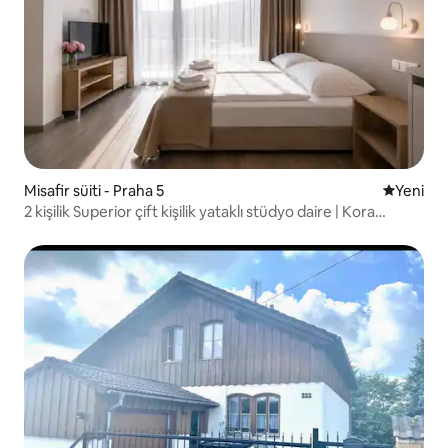
Misafir süiti - Praha 5
Yeni kona
Yeni
2 kişilik Superior çift kişilik yataklı stüdyo daire | Kora
Premium Stay