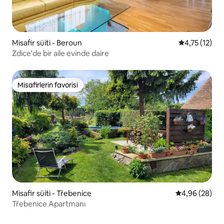
Misafir süiti - Beroun
5 üzerinden 
4,75 (12)
Zdice'de bir aile evinde daire
Misafirlerin favorisi
Misafirlerin favorisi
Misafir süiti - Třebenice
5 üzerinden o
4,96 (28)
Třebenice Apartmanı