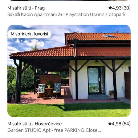
Misafir süiti - Prag
5 üzerinden o
4,93 (30)
Sakallı Kadın Apartmanı 2+1 Playstation Ücretsiz otopark
Misafirlerin favorisi
Misafirlerin favorisi
Misafir süiti - Hovorčovice
5 üzerinden o
4,98 (54)
Garden STUDIO Apt - free PARKING,Close
D8,metro,EXPO