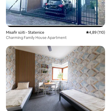
Misafir süiti - Statenice
5 üzerinden o
4,89 (110)
Charming Family House Apartment