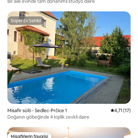
Bir aile evinde tam donanımlı stüdyo daire
Süper Ev Sahibi
Süper Ev Sahibi
Misafir süiti - Sedlec-Prčice 1
5 üzerinden 
4,71 (17)
Doğanın göbeğinde 4 kişilik zevkli daire
Misafirlerin favorisi