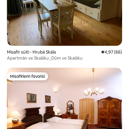
Misafir süiti - Hrubá Skála
5 üzerinden o
4,97 (66)
Apartmán ve Skaláku_Dům ve Skaláku
Misafirlerin favorisi
Misafirlerin favorisi