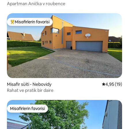
Apartman Anička v roubence
Misafirlerin favorisi
Misafirlerin favorilerinden en beğenilenler arasında
Misafir süiti - Nebovidy
5 üzerinden o
4,95 (19)
Rahat ve pratik bir daire
Misafirlerin favorisi
Misafirlerin favorisi