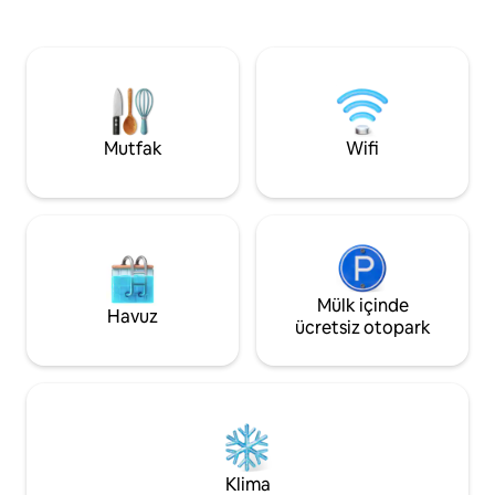
çift kişilik yatak, 
döşenmiştir. Bölgede harika restoranlar,
ücretsiz kablosuz i
kafeler ve kültürel anıtlar bulabilirsiniz.
kahve makinesi, su 
Tüm önemli kent simgelerine yürüyerek
bulunmaktadır. Mis
kolayca ulaşılabilir. Toplu taşıma ile
konforlu bir konak
mükemmel erişilebilirlik, şehirde kolay
mutfağa ve self s
seyahati garanti eder. Bu büyülü yerden
alanına ücretsiz er
Prag'ın konforunun ve atmosferinin
Mutfak
Wifi
keyfini çıkarın. Not: Fiyat kişi sayısına
bağlıdır.
Mülk içinde
Havuz
ücretsiz otopark
Klima