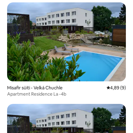
Misafir süiti - Velká Chuchle
5 üzerinden 
4,89 (9)
Apartment Residence La -4b