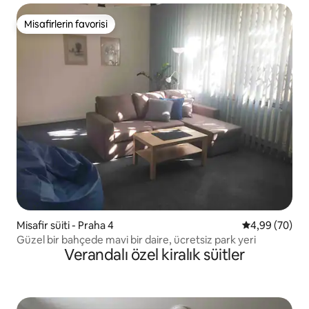
Misafirlerin favorisi
Misafirlerin favorisi
Misafir süiti - Praha 4
5 üzerinden o
4,99 (70)
Güzel bir bahçede mavi bir daire, ücretsiz park yeri
Verandalı özel kiralık süitler