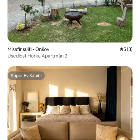
Misafir süiti - Onšov
5 üzerin
5 (3)
Usedlost Horka Apartmán 2
Süper Ev Sahibi
Süper Ev Sahibi